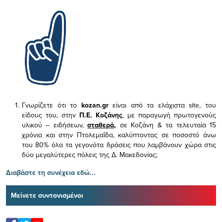
Γνωρίζετε ότι το
kozan.gr
είναι από τα ελάχιστα
site, του
είδους του,
στην
Π.Ε. Κοζάνης
, με παραγωγή πρωτογενούς
υλικού – ειδήσεων,
σταθερά,
σε Κοζάνη & τα τελευταία 15
χρόνια και στην Πτολεμαΐδα, καλύπτοντας σε ποσοστό άνω
του 80% όλα τα γεγονότα δράσεις που λαμβάνουν χώρα στις
δύο μεγαλύτερες πόλεις της Δ. Μακεδονίας;
Διαβάστε τη συνέχεια εδώ...
Μείνετε συντονισμένοι