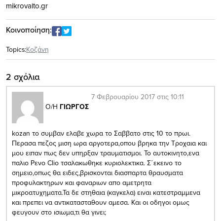
mikrovalto.gr
Κοινοποίηση:
Topics:
Κοζάνη
2 σχόλια
7 Φεβρουαρίου 2017 στις 10:11
Ο/Η
ΓΙΩΡΓΟΣ
kozan το συμβαν ελαβε χωρα το Σαββατο στις 10 το πρωι.
Περασα πεζος μιση ωρα αργοτερα,οπου βρηκα την Τροχαια και
μου ειπαν πως δεν υπηρξαν τραυματισμοι. Το αυτοκινητο,ενα
παλιο Ρενο Clio τσαλακωθηκε κυριολεκτικα. Σ΄εκεινο το
σημειο,οπως θα ειδες,βρισκονται διασπαρτα θραυσματα
προφυλακτηρων και φαναριων απο αμετρητα
μικροατυχηματα.Τα δε στηθαια (καγκελα) ειναι κατεστραμμενα
και πρεπει να αντικατασταθουν αμεσα. Και οι οδηγοι ομως
φευγουν στο ισιωμα,τι θα γινει;