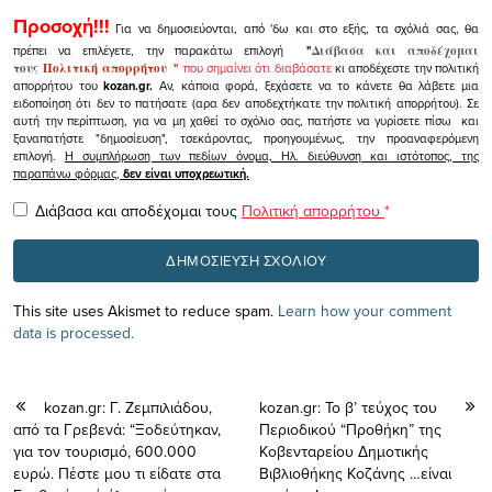
Προσοχή!!!
Για να δημοσιεύονται, από 'δω και στο εξής, τα σχόλιά σας, θα
πρέπει να επιλέγετε, την παρακάτω επιλογή
"
Διάβασα και αποδέχομαι
τους
Πολιτική απορρήτου
"
που σημαίνει ότι διαβάσατε
κι αποδέχεστε την πολιτική
απορρήτου του
kozan.gr.
Αν, κάποια φορά, ξεχάσετε να το κάνετε θα λάβετε μια
ειδοποίηση ότι δεν το πατήσατε (αρα δεν αποδεχτήκατε την πολιτική απορρήτου). Σε
αυτή την περίπτωση, για να μη χαθεί το σχόλιο σας, πατήστε να γυρίσετε πίσω και
ξαναπατήστε "δημοσίευση", τσεκάροντας, προηγουμένως, την προαναφερόμενη
επιλογή.
Η συμπλήρωση των πεδίων όνομα, Ηλ. διεύθυνση και ιστότοπος, της
παραπάνω φόρμας,
δεν είναι υποχρεωτική.
Διάβασα και αποδέχομαι τους
Πολιτική απορρήτου
*
This site uses Akismet to reduce spam.
Learn how your comment
data is processed.
kozan.gr: Γ. Ζεμπιλιάδου,
kozan.gr: Το β’ τεύχος του
από τα Γρεβενά: “Ξοδεύτηκαν,
Περιοδικού “Προθήκη” της
για τον τουρισμό, 600.000
Κοβενταρείου Δημοτικής
ευρώ. Πέστε μου τι είδατε στα
Βιβλιοθήκης Κοζάνης …είναι