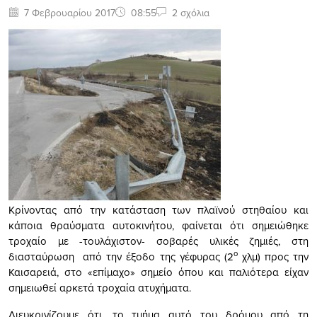
7 Φεβρουαρίου 2017
08:55
2 σχόλια
Κρίνοντας από την κατάσταση των πλαϊνού στηθαίου και
κάποια θραύσματα αυτοκινήτου, φαίνεται ότι σημειώθηκε
τροχαίο με -τουλάχιστον- σοβαρές υλικές ζημιές, στη
ο
διασταύρωση από την έξοδο της γέφυρας (2
χλμ) προς την
Καισαρειά, στο «επίμαχο» σημείο όπου και παλιότερα είχαν
σημειωθεί αρκετά τροχαία ατυχήματα.
Διευκρινίζουμε ότι, το τμήμα αυτό του δρόμου από τη