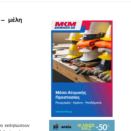
ς – μέλη
 να εκδηλώσουν