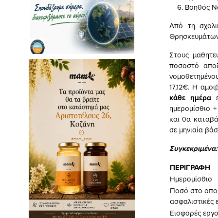
Βοηθός Ν
Από τη σχολι
Θρησκευμάτων 
Στους μαθητε
ποσοστό αποζ
νομοθετημένου
17,12€. Η αμο
κάθε ημέρα
ημερομίσθιο +
και θα καταβά
σε μηνιαία βάσ
Συγκεκριμένα:
ΠΕΡΙΓΡΑΦΗ
Ημερομίσθιο
Ποσό στο οποί
ασφαλιστικές 
Εισφορές εργ