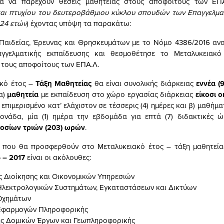
ια να παρέχουν θέσεις μαθητείας στους αποφοίτους των ΕΠΑ
αι πτυχίου του δευτεροβάθμιου κύκλου σπουδών των Επαγγελμα
 24 ετών
) έχοντας υπόψη τα παρακάτω:
 Παιδείας, Έρευνας και Θρησκευμάτων με το Νόμο 4386/2016 αν
γγελματικής εκπαίδευσης και θεσμοθέτησε το Μεταλυκεια
 τους αποφοίτους των ΕΠΑ.Λ.
ακό έτος –
Τάξη Μαθητείας
θα είναι συνολικής διάρκειας
εννέα (
α)
μαθητεία
με εκπαίδευση στο χώρο εργασίας διάρκειας
είκοσι 
επιμερισμένο κατ’ ελάχιστον σε τέσσερις (4) ημέρες και β) μαθήμ
ονάδα, μία (1) ημέρα την εβδομάδα για επτά (7) διδακτικές ώ
κοσίων τριών (203) ωρών
.
ς που θα προσφερθούν στο Μεταλυκειακό έτος – τάξη μαθητεία
 – 2017
είναι οι ακόλουθες:
 Διοίκησης και Οικονομικών Υπηρεσιών
 Ηλεκτρολογικών Συστημάτων, Εγκαταστάσεων και Δικτύων
 Οχημάτων
 Εφαρμογών Πληροφορικής
ής Δομικών Έργων και Γεωπληροφορικής