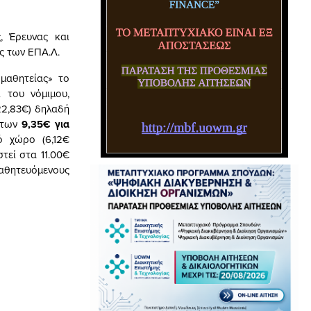
, Έρευνας και
ς των ΕΠΑ.Λ.
μαθητείας» το
 του νόμιμου,
22,83€) δηλαδή
ό των
9,35€ για
ό χώρο (6,12€
τεί στα 11.00€
μαθητευόμενους