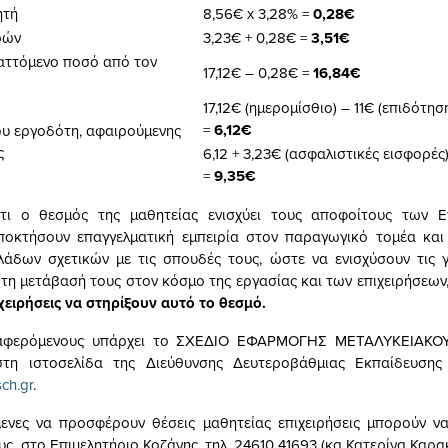
ητή
8,56€ x 3,28% =
0,28€
ρών
3,23€ + 0,28€ =
3,51€
αττόμενο ποσό από τον
17,12€ – 0,28€ =
16,84€
17,12€ (ημερομίσθιο) – 11€ (επιδότησ
=
6,12€
υ εργοδότη, αφαιρούμενης
ς
6,12 + 3,23€ (ασφαλιστικές εισφορές
=
9,35€
ι ο θεσμός της μαθητείας ενισχύει τους αποφοίτους των Ε
ποκτήσουν επαγγελματική εμπειρία στον παραγωγικό τομέα και 
κλάδων σχετικών με τις σπουδές τους, ώστε να ενισχύσουν τις γ
α τη μετάβασή τους στον κόσμο της εργασίας και των επιχειρήσεων
ιχειρήσεις να στηρίξουν αυτό το θεσμό.
διαφερόμενους υπάρχει το ΣΧΕΔΙΟ ΕΦΑΡΜΟΓΗΣ ΜΕΤΑΛΥΚΕΙΑΚΟ
η ιστοσελίδα της Διεύθυνσης Δευτεροβάθμιας Εκπαίδευσης
sch.gr
.
μενες να προσφέρουν θέσεις μαθητείας επιχειρήσεις μπορούν ν
υς στο Επιμελητήριο Κοζάνης, τηλ. 24610 41693 (κα Κατερίνα Καρ