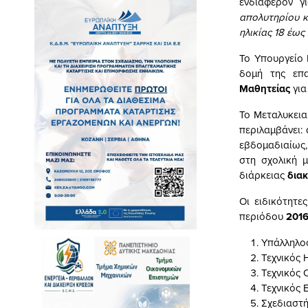
ενδιαφέρον γ
απολυτηρίου κ
ηλικίας 18 έως
Το Υπουργείο
δομή της επα
Μαθητείας
για
Το Μεταλυκει
περιλαμβάνει: 
εβδομαδιαίως, 
στη σχολική μ
διάρκειας
δια
Οι ειδικότητε
περιόδου
2016
Υπάλληλος
Τεχνικός
Τεχνικός
Τεχνικός
Σχεδιαστ