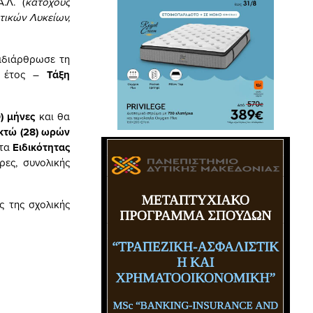
.Λ. (
κατόχους
τικών Λυκείων,
αδιάρθρωσε τη
κό έτος –
Τάξη
9) μήνες
και θα
οκτώ (28) ωρών
ατα
Ειδικότητας
ρες, συνολικής
ς της σχολικής