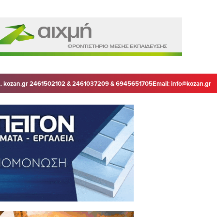
. kozan.gr 2461502102 & 2461037209 & 6945651705
Email:
info@kozan.gr