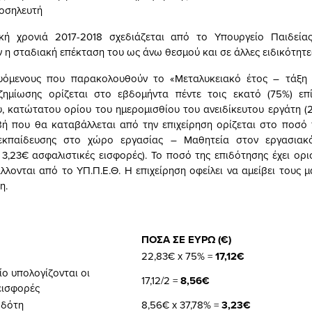
οσηλευτή
κή χρονιά 2017-2018 σχεδιάζεται από το Υπουργείο Παιδείας
η σταδιακή επέκταση του ως άνω θεσμού και σε άλλες ειδικότητε
υόμενους που παρακολουθούν το «Μεταλυκειακό έτος – τάξη 
ημίωσης ορίζεται στο εβδομήντα πέντε τοις εκατό (75%) επί
, κατώτατου ορίου του ημερομισθίου του ανειδίκευτου εργάτη (
ιβή που θα καταβάλλεται από την επιχείρηση ορίζεται στο ποσ
εκπαίδευσης στο χώρο εργασίας – Μαθητεία στον εργασιακ
 3,23€ ασφαλιστικές εισφορές). Το ποσό της επιδότησης έχει ορισ
λλονται από το ΥΠ.Π.Ε.Θ. Η επιχείρηση οφείλει να αμείβει τους 
η.
ΠΟΣΑ ΣΕ ΕΥΡΩ (€)
22,83€ x 75% =
17,12€
ο υπολογίζονται οι
17,12/2 =
8,56€
εισφορές
οδότη
8,56€ x 37,78% =
3,23€