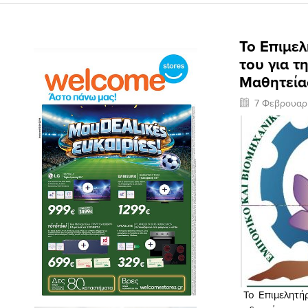
Το Επιμελ
του για 
Μαθητεία
7 Φεβρουαρ
Το Επιμελητήρ