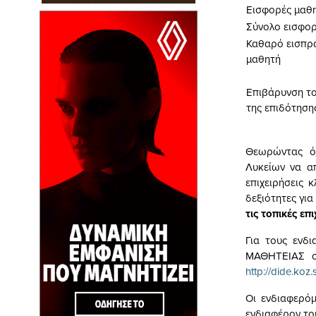
Εισφορές μαθ
Σύνολο εισφο
Καθαρό εισπρ
μαθητή
Επιβάρυνση το
της επιδότηση
Θεωρώντας ότ
Λυκείων να α
επιχειρήσεις 
δεξιότητες γι
τις τοπικές επ
Για τους εν
ΜΑΘΗΤΕΙΑΣ στ
http://dide.koz.
Οι ενδιαφερό
ενδιαφέρον το