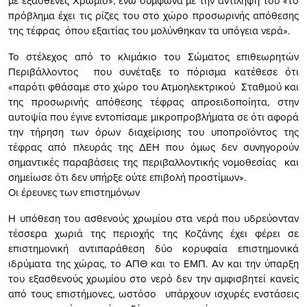
με εξασθενές Χρώμιο», ενώ σύμφωνα με την αντίληψη του «το
πρόβλημα έχει τις ρίζες του στο χώρο προσωρινής απόθεσης
της τέφρας όπου εξαιτίας του μολύνθηκαν τα υπόγεια νερά».
Το στέλεχος από το κλιμάκιο του Σώματος επιθεωρητών
Περιβάλλοντος που συνέταξε το πόρισμα κατέθεσε ότι
«παρότι φθάσαμε στο χώρο του Ατμοηλεκτρικού Σταθμού και
της προσωρινής απόθεσης τέφρας απροειδοποίητα, στην
αυτοψία που έγινε εντοπίσαμε μικροπροβλήματα σε ότι αφορά
την τήρηση των όρων διαχείρισης του υποπροϊόντος της
τέφρας από πλευράς της ΔΕΗ που όμως δεν συνηγορούν
σημαντικές παραβάσεις της περιβαλλοντικής νομοθεσίας και
σημείωσε ότι δεν υπήρξε ούτε επιβολή προστίμων».
Οι έρευνες των επιστημόνων
Η υπόθεση του ασθενούς χρωμίου στα νερά που υδρεύονταν
τέσσερα χωριά της περιοχής της Κοζάνης έχει φέρει σε
επιστημονική αντιπαράθεση δύο κορυφαία επιστημονικά
ιδρύματα της χώρας, το ΑΠΘ και το ΕΜΠ. Αν και την ύπαρξη
του εξασθενούς χρωμίου στο νερό δεν την αμφισβητεί κανείς
από τους επιστήμονες, ωστόσο υπάρχουν ισχυρές ενστάσεις