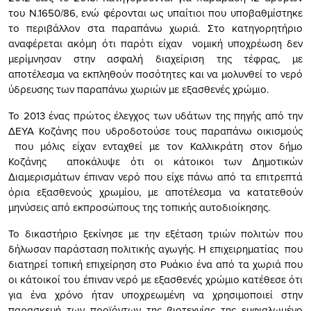
του Ν.1650/86, ενώ φέρονται ως υπαίτιοι που υποβαθμίστηκε
το περιβάλλον στα παραπάνω χωριά. Στο κατηγορητήριο
αναφέρεται ακόμη ότι παρότι είχαν νομική υποχρέωση δεν
μερίμνησαν στην ασφαλή διαχείριση της τέφρας, με
αποτέλεσμα να εκπληθούν ποσότητες και να μολυνθεί το νερό
ύδρευσης των παραπάνω χωριών με εξασθενές χρώμιο.
Το 2013 ένας πρώτος έλεγχος των υδάτων της πηγής από την
ΔΕΥΑ Κοζάνης που υδροδοτούσε τους παραπάνω οικισμούς
που μόλις είχαν ενταχθεί με τον Καλλικράτη στον δήμο
Κοζάνης αποκάλυψε ότι οι κάτοικοι των Δημοτικών
Διαμερισμάτων έπιναν νερό που είχε πάνω από τα επιτρεπτά
όρια εξασθενούς χρωμίου, με αποτέλεσμα να κατατεθούν
μηνύσεις από εκπροσώπους της τοπικής αυτοδιοίκησης.
Το δικαστήριο ξεκίνησε με την εξέταση τριών πολιτών που
δήλωσαν παράσταση πολιτικής αγωγής. Η επιχειρηματίας που
διατηρεί τοπική επιχείρηση στο Ρυάκιο ένα από τα χωριά που
οι κάτοικοί του έπιναν νερό με εξασθενές χρώμιο κατέθεσε ότι
για ένα χρόνο ήταν υποχρεωμένη να χρησιμοποιεί στην
παρασκευή των προϊόντων της βιοτεχνίας της εμφιαλωμένο