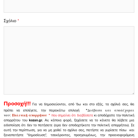
Σχόλιο
*
Προσοχή!!!
Για να δημοσιεύονται, από 'δω και στο εξής, τα σχόλιά σας, θα
πρέπει να επιλέγετε, την παρακάτω επιλογή
"
Διάβασα και αποδέχομαι
τους
Πολιτική απορρήτου
"
που σημαίνει ότι διαβάσατε
κι αποδέχεστε την πολιτική
απορρήτου του
kozan.gr.
Αν, κάποια φορά, ξεχάσετε να το κάνετε θα λάβετε μια
ειδοποίηση ότι δεν το πατήσατε (αρα δεν αποδεχτήκατε την πολιτική απορρήτου). Σε
αυτή την περίπτωση, για να μη χαθεί το σχόλιο σας, πατήστε να γυρίσετε πίσω και
ξαναπατήστε "δημοσίευση", τσεκάροντας, προηγουμένως, την προαναφερόμενη