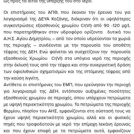
ως προς τα αίτια της ύπαρξής του στο νερό.
Οι επιστήμονες του ΑΠΘ, που έκαναν την έρευνα του για
λογαριασμό της ΔΕΥΑ Κοζάνης, διέκριναν ότι οι υψηλότερες
συγκεντρώσεις εξασθενούς χρωμίου Cr(VI) από 90 -120 μg/L
που παρατηρήθηκαν στον υδροφόρο ορίζοντα δυτικά του
Α.Η.Σ. Αγίου Δημητρίου, – από τον οποίο υδρεύονταν τα χωριά
της περιοχής – συνδέονται με την παρουσία του αποθέτη
τέφρας της ΔΕΗ. Ενώ φαίνεται να συσχετίζουν την παρουσία
εξασθενούς Χρωμίου Cr(VI) στα υπόγεια νερά της περιοχής
στην έκλυσή τους από την τέφρα και στην συνεργιστική δράση
των οφιολιθικών σχηματισμών και της ιπτάμενης τέφρας από
την καύση λιγνίτη.
Αντίθετα οι επιστήμονες του ΕΜΠ, που ερεύνησαν την περιοχή
για λογαριασμό της ΔΕΗ, εντόπισαν αυξημένες ποσότητες
εξασθενούς χρωμίου σε περιοχές, όπου υπάρχουν πετρώματα
με υψηλή περιεκτικότητα χρωμίου. Τα πετρώματα της περιοχής
Βερμίου, πλησίον του ΑΗΣ, εμφανίζονται στη σύστασή τους να
έχουν υψηλή περιεκτικότητα χρωμίου, αλλά και οι φυσικές
πηγές που τροφοδοτούν με νερό την επίμαχη λεκάνη έρευνας
και που έχουν επαφή με τα πετρώματα αυτά, εμφανίζουν