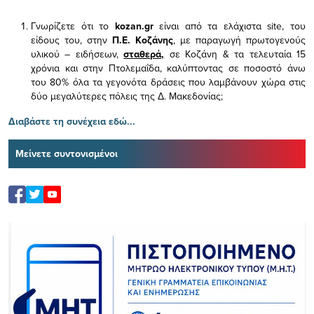
Γνωρίζετε ότι το
kozan.gr
είναι από τα ελάχιστα
site, του
είδους του,
στην
Π.Ε. Κοζάνης
, με παραγωγή πρωτογενούς
υλικού – ειδήσεων,
σταθερά,
σε Κοζάνη & τα τελευταία 15
χρόνια και στην Πτολεμαΐδα, καλύπτοντας σε ποσοστό άνω
του 80% όλα τα γεγονότα δράσεις που λαμβάνουν χώρα στις
δύο μεγαλύτερες πόλεις της Δ. Μακεδονίας;
Διαβάστε τη συνέχεια εδώ...
Μείνετε συντονισμένοι