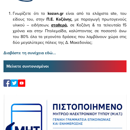
Γνωρίζετε ότι το
kozan.gr
είναι από τα ελάχιστα
site, του
είδους του,
στην
Π.Ε. Κοζάνης
, με παραγωγή πρωτογενούς
υλικού – ειδήσεων,
σταθερά,
σε Κοζάνη & τα τελευταία 15
χρόνια και στην Πτολεμαΐδα, καλύπτοντας σε ποσοστό άνω
του 80% όλα τα γεγονότα δράσεις που λαμβάνουν χώρα στις
δύο μεγαλύτερες πόλεις της Δ. Μακεδονίας;
Διαβάστε τη συνέχεια εδώ...
Μείνετε συντονισμένοι