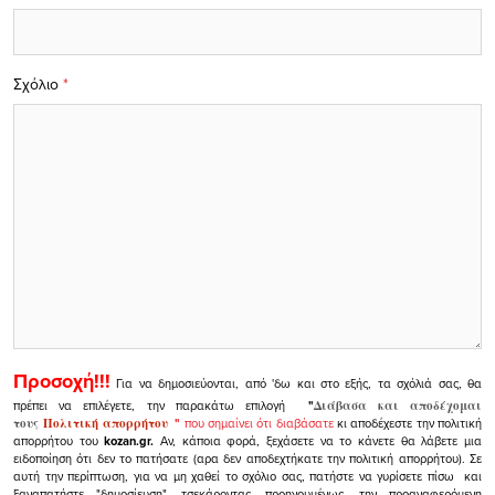
Σχόλιο
*
Προσοχή!!!
Για να δημοσιεύονται, από 'δω και στο εξής, τα σχόλιά σας, θα
πρέπει να επιλέγετε, την παρακάτω επιλογή
"
Διάβασα και αποδέχομαι
τους
Πολιτική απορρήτου
"
που σημαίνει ότι διαβάσατε
κι αποδέχεστε την πολιτική
απορρήτου του
kozan.gr.
Αν, κάποια φορά, ξεχάσετε να το κάνετε θα λάβετε μια
ειδοποίηση ότι δεν το πατήσατε (αρα δεν αποδεχτήκατε την πολιτική απορρήτου). Σε
αυτή την περίπτωση, για να μη χαθεί το σχόλιο σας, πατήστε να γυρίσετε πίσω και
ξαναπατήστε "δημοσίευση", τσεκάροντας, προηγουμένως, την προαναφερόμενη