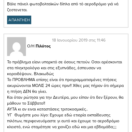
Βάλε πάνελ φωτοβολταϊκών δίπλα από τό αεροδρόμιο γιά νά
ζεστενεται.
ΑΠΑΝΤΗΣΗ
18 Ιανουαρίου 2019 στις 11:46
Ο/Η
Πιλότος
Το πρόβλημα είανι υπαρκτό σε όσους πετούν. Οσοι αρέσκονται
στα πληκτρολόγιο και στις εξυπνάδες, έσπευσαν να
κοροιδέψουν.. Βλακωδώς
Το ΠΡΟΒΛΗΜΑ επίσης είναι ότι προγραμματισμένες πτήσεις
ακυρώνονται ΜΟΛΙΣ 24 ώρες πριν!! Χθες μας πήραν ότι σήμερα
η πτήση ΔΕΝ θα γίνει.
Και όταν ρώτησα για την Δευτέρα, μου είπαν ότι δεν ξέρουν, θα
μάθουν το Σάββατο!!
ΑΥΤΑ κι αν ειναι καταστάσεις τριτοκοσμικές..
ΥΓ Θυμήστε μου λίγο: Εχουμε εδώ ετιαρία εκπαίδευσης
πιλότων, περιφενευόμαστε γι αυτό και έχουμε το αεροδρόμιο
κλειστό, ενώ σταμάτησε να χιονίζει εδώ και μια εβδομάδα;;;;