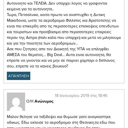
Αυτονοητο και ΤΕΛΕΙΑ. Δεν υπαρχει λογος να γραφονται
κειμενα για τα αυτονοητα..
Τωρα, Πετσαλνικε, κοιτα πρωτα να αναπτυχθει η Δυτικη
Μακεδονια, ωστε τα αεροδρομια Φιλλιπος και Αριστοτελης να
ειναι πιο επικερδη απο τις περισσοτερες επισκεψεις επενδυτων
και τουριστων και προσβασιμα απο περισσοτερες εταιρειες
περαν της Αστρα (παλι καλα που υπαρχει) και μετα να μιλησουμε
και για την ποιοτητα των αεροδρομιων…
Ασε που ζητησες απο τον Διοικητή της ΥΠΑ να επιληφθει
ΑΜΕΣΑ του θεματος… Big Deal… Αυτα ειναι αυτονοητα, θα
επρεπε να γινονται και να μην σε παιρνει χαμπαρι ο διπλανος
σου, επρεπε να το κανεις βουκινο?
ΑΠΑΝΤΗΣΗ
18 Ιανουαρίου 2019 στις 18:46
Ο/Η
Ανώνυμος
Μαλον θελησε να ταξιδεψει και θυμωσε γιατι αναγκαστηκε
οδικως. Εδω εκλεισε το αεροδρομιο στη Θεσνικη,τα εδω που
ηταν μικροτερα και με χειροτερες συνθηκες θα ηταν