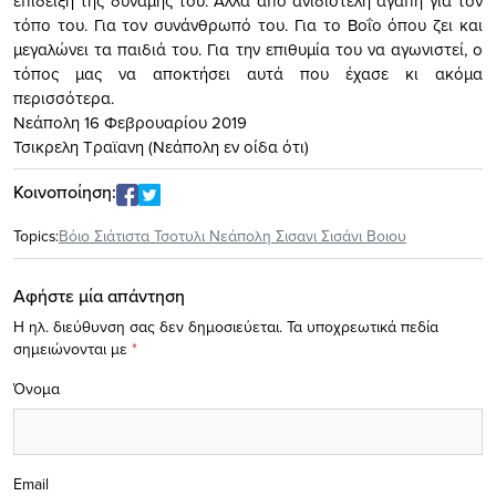
επίδειξη της δύναμής του. Αλλά από ανιδιοτελή αγάπη για τον
τόπο του. Για τον συνάνθρωπό του. Για το Βοΐο όπου ζει και
μεγαλώνει τα παιδιά του. Για την επιθυμία του να αγωνιστεί, ο
τόπος μας να αποκτήσει αυτά που έχασε κι ακόμα
περισσότερα.
Νεάπολη 16 Φεβρουαρίου 2019
Τσικρελη Τραϊανη (Νεάπολη εν οίδα ότι)
Κοινοποίηση:
Topics:
Βόιο Σιάτιστα Τσοτυλι Νεάπολη Σισανι Σισάνι Βοιου
Αφήστε μία απάντηση
Η ηλ. διεύθυνση σας δεν δημοσιεύεται.
Τα υποχρεωτικά πεδία
σημειώνονται με
*
Όνομα
Email