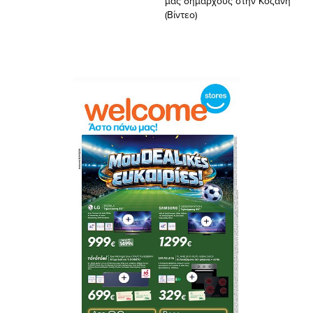
μας δημάρχους στην Κοζάνη”
(Bίντεο)