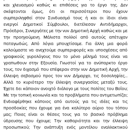
και χλευασμού καθώς κι επιθέσεις για το έργο της. Δεν
σκέφτονται όμως, ότι οι περισσότεροι που έχουν
συμπεριληφθεί στον Συνδυασμό τους ή και οι ίδιοι είναι
ενεργοί Δημοτικοί Σύμβουλοι, διετέλεσαν Αντιδήμαρχοι,
Πρόεδροι, Συνεργάτες με την νυν Δημοτική Αρχή καθώς και με
την προηγούμενη. Μάλιστα πολλοί από αυτούς απέτυχαν
παταγωδώς. Από λόγια μπουχτίσαμε. Για άλλη μια φορά
καλούμαστε να ανεχτούμε συμπεριφορές και υποσχέσεις από
γραφικούς γυρολόγους που το μόνο μέλημά τους είναι να
γραπωθουν στην Εξουσία. Γνωστοί για το ανύπαρκτο έργο
τους, τον διχασμό που επέφεραν στην νυν Δημοτική Αρχή, την
έλλειψη σεβασμού προς τον νυν Δήμαρχο, τις δοσοληψίες…
Αλλά το κυριότερο την έλλειψη συνεργασίας μεταξύ τους.
Έχετε δει κάποιον ανοιχτό διάλογο με τους πολίτες του Βοΐου;
Με την τοπική κοινωνία και τα προβλήματα που αντιμετωπίζει;
Ενδιαφέρθηκε κάποιος από αυτούς για τις ιδέες και τις
προσδοκίες που έχουμε για ένα καλύτερο αύριο του τόπου
μας; Ποιες είναι οι θέσεις τους για το βασικό πρόβλημα
ύδρευσης που έχουμε; Την καθαριότητα και την έλλειψη
προσωπικού; Την ανάπτυξη ενός μοντέλου εναλλακτικού