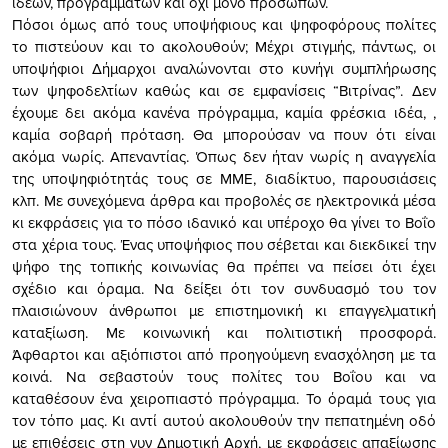
ιδεών, προγραμμάτων και όχι μόνο προσώπων.
Πόσοι όμως από τους υποψήφιους και ψηφοφόρους πολίτες
το πιστεύουν και το ακολουθούν; Μέχρι στιγμής, πάντως, οι
υποψήφιοι Δήμαρχοι αναλώνονται στο κυνήγι συμπλήρωσης
των ψηφοδελτίων καθώς και σε εμφανίσεις “Βιτρίνας”. Δεν
έχουμε δει ακόμα κανένα πρόγραμμα, καμία φρέσκια ιδέα, ,
καμία σοβαρή πρόταση. Θα μπορούσαν να πουν ότι είναι
ακόμα νωρίς. Απεναντίας. Όπως δεν ήταν νωρίς η αναγγελία
της υποψηφιότητάς τους σε ΜΜΕ, διαδίκτυο, παρουσιάσεις
κλπ. Με συνεχόμενα άρθρα και προβολές σε ηλεκτρονικά μέσα
κι εκφράσεις για το πόσο ιδανικό και υπέροχο θα γίνει το Βοΐο
στα χέρια τους. Ένας υποψήφιος που σέβεται και διεκδικεί την
ψήφο της τοπικής κοινωνίας θα πρέπει να πείσει ότι έχει
σχέδιο και όραμα. Να δείξει ότι τον συνδυασμό του τον
πλαισιώνουν άνθρωποι με επιστημονική κι επαγγελματική
καταξίωση. Με κοινωνική και πολιτιστική προσφορά.
Άφθαρτοι και αξιόπιστοι από προηγούμενη ενασχόληση με τα
κοινά. Να σεβαστούν τους πολίτες του Βοΐου και να
καταθέσουν ένα χειροπιαστό πρόγραμμα. Το όραμά τους για
τον τόπο μας. Κι αντί αυτού ακολουθούν την πεπατημένη οδό
με επιθέσεις στη νυν Δημοτική Αρχή, με εκφράσεις απαξίωσης