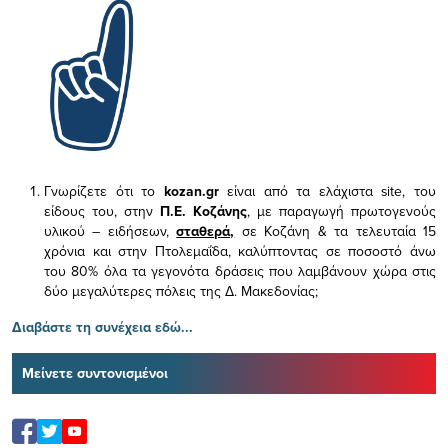
Γνωρίζετε ότι το
kozan.gr
είναι από τα ελάχιστα
site, του
είδους του,
στην
Π.Ε. Κοζάνης
, με παραγωγή πρωτογενούς
υλικού – ειδήσεων,
σταθερά,
σε Κοζάνη & τα τελευταία 15
χρόνια και στην Πτολεμαΐδα, καλύπτοντας σε ποσοστό άνω
του 80% όλα τα γεγονότα δράσεις που λαμβάνουν χώρα στις
δύο μεγαλύτερες πόλεις της Δ. Μακεδονίας;
Διαβάστε τη συνέχεια εδώ...
Μείνετε συντονισμένοι