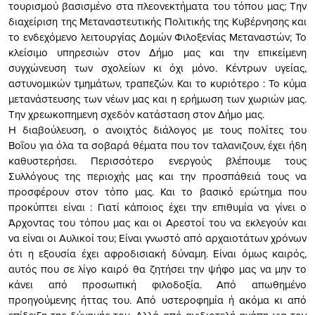
τουρισμού βασισμένο στα πλεονεκτήματα του τόπου μας; Την
διαχείριση της Μεταναστευτικής Πολιτικής της Κυβέρνησης και
το ενδεχόμενο λειτουργίας Δομών Φιλοξενίας Μεταναστών; Το
κλείσιμο υπηρεσιών στον Δήμο μας και την επικείμενη
συγχώνευση των σχολείων κι όχι μόνο. Κέντρων υγείας,
αστυνομικών τμημάτων, τραπεζών. Και το κυριότερο : Το κύμα
μετανάστευσης των νέων μας και η ερήμωση των χωριών μας.
Την χρεωκοπημενη σχεδόν κατάσταση στον Δήμο μας.
Η διαβούλευση, ο ανοιχτός διάλογος με τους πολίτες του
Βοΐου για όλα τα σοβαρά θέματα που τον ταλανιζουν, έχει ήδη
καθυστερήσει. Περισσότερο ενεργούς βλέπουμε τους
Συλλόγους της περιοχής μας και την προσπάθειά τους να
προσφέρουν στον τόπο μας. Και το βασικό ερώτημα που
προκύπτει είναι : Γιατί κάποιος έχει την επιθυμία να γίνει ο
Άρχοντας του τόπου μας και οι Αρεστοί του να εκλεγούν και
να είναι οι Αυλικοί του; Είναι γνωστό από αρχαιοτάτων χρόνων
ότι η εξουσία έχει αφροδισιακή δύναμη. Είναι όμως καιρός,
αυτός που σε λίγο καιρό θα ζητήσει την ψήφο μας να μην το
κάνει από προσωπική φιλοδοξία.
Από απωθημένο
προηγούμενης ήττας του. Από υστεροφημία ή ακόμα κι από