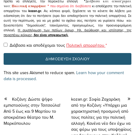
πρέπει να επιλέγετε, την παρακάτω επιλογή
"
Διάβασα και αποδέχομαι
τους
Πολιτική απορρήτου
"
που σημαίνει ότι διαβάσατε
κι αποδέχεστε την πολιτική
απορρήτου του
kozan.gr.
Αν, κάποια φορά, ξεχάσετε να το κάνετε θα λάβετε μια
ειδοποίηση ότι δεν το πατήσατε (αρα δεν αποδεχτήκατε την πολιτική απορρήτου). Σε
αυτή την περίπτωση, για να μη χαθεί το σχόλιο σας, πατήστε να γυρίσετε πίσω και
ξαναπατήστε "δημοσίευση", τσεκάροντας, προηγουμένως, την προαναφερόμενη
επιλογή.
Η συμπλήρωση των πεδίων όνομα, Ηλ. διεύθυνση και ιστότοπος, της
παραπάνω φόρμας,
δεν είναι υποχρεωτική.
Διάβασα και αποδέχομαι τους
Πολιτική απορρήτου
*
This site uses Akismet to reduce spam.
Learn how your comment
data is processed.
Κοζάνη: Δώστε ψήφο
kozan.gr: Σοφία Ζαχαράκη
εμπιστοσύνης στην Τσιτσούλα!
από την Κοζάνη: «Υπάρχει μια
Από 5 έως και 9 Μαρτίου το
χαρακτηριστική προσμονή από
αποκριάτικο θέατρο του Μ.
τους πολίτες για την πολιτική
Μαρκόπουλου
αλλαγή. Κανένα νέο δεν έχω να
σας φέρω για τους υποψηφίους