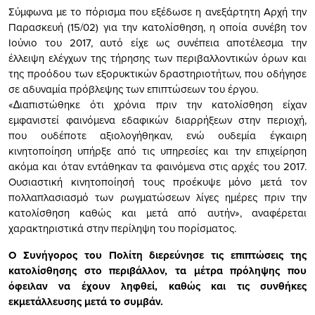
Σύμφωνα με το πόρισμα που εξέδωσε η ανεξάρτητη Αρχή την
Παρασκευή (15/02) για την κατολίσθηση, η οποία συνέβη τον
Ιούνιο του 2017, αυτό είχε ως συνέπεια αποτέλεσμα την
έλλειψη ελέγχων της τήρησης των περιβαλλοντικών όρων και
της προόδου των εξορυκτικών δραστηριοτήτων, που οδήγησε
σε αδυναμία πρόβλεψης των επιπτώσεων του έργου.
«∆ιαπιστώθηκε ότι χρόνια πριν την κατολίσθηση είχαν
εµφανιστεί φαινόµενα εδαφικών διαρρήξεων στην περιοχή,
που ουδέποτε αξιολογήθηκαν, ενώ ουδεµία έγκαιρη
κινητοποίηση υπήρξε από τις υπηρεσίες και την επιχείρηση
ακόµα και όταν εντάθηκαν τα φαινόµενα στις αρχές του 2017.
Ουσιαστική κινητοποίησή τους προέκυψε µόνο µετά τον
πολλαπλασιασµό των ρωγµατώσεων λίγες ηµέρες πριν την
κατολίσθηση καθώς και µετά από αυτήν», αναφέρεται
χαρακτηριστικά στην περίληψη του πορίσματος.
Ο Συνήγορος του Πολίτη διερεύνησε τις επιπτώσεις της
κατολίσθησης στο περιβάλλον, τα µέτρα πρόληψης που
όφειλαν να έχουν ληφθεί, καθώς και τις συνθήκες
εκµετάλλευσης µετά το συµβάν.