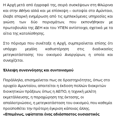
Η Αρχή µετά από έγγραφό της, σειρά συσκέψεων στη Φλώρινα
και στην Αθήνα αλλά και µε επίσκεψη – αυτοψία στο Αµύνταιο,
έλαβε επαρκή ενηµέρωση από τις εµπλεκόµενες υπηρεσίες και
γνώση των δύο πορισµάτων, που εκπονήθηκαν µε
πρωτοβουλία της ∆ΕΗ και του ΥΠΕΝ αντίστοιχα, σχετικά µε τα
αίτια της κατολίσθησης.
Στο πόρισμα που συνέταξε η Αρχή, συμπεραίνεται επίσης ότι
υπάρχει µεγάλη καθυστέρηση στις διαδικασίες
µετεγκατάστασης του οικισµού Αναργύρων, η οποία και
συνεχίζεται.
Έλλειψη συνεννόησης και συντονισμού
Παράλληλα, επισημαίνεται πως σε δραστηριότητες, όπως στο
ορυχείο Αµυνταίου, απαιτείται η έκδοση πολλών διακριτών
διοικητικών πράξεων, όπως η ΑΕΠΟ, η τεχνική µελέτη
εκµετάλλευσης, η παραχώρηση της έκτασης, οι
απαλλοτριώσεις, η µετεγκατάσταση του οικισµού, που καθεµία
προϋποθέτει την πρότερη έγκριση κάποιας άλλης.
«Εποµένως, υφίσταται ένας αδιάσπαστος ουσιαστικός