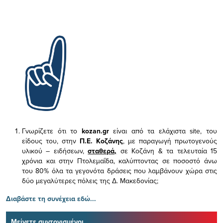
Γνωρίζετε ότι το
kozan.gr
είναι από τα ελάχιστα
site, του
είδους του,
στην
Π.Ε. Κοζάνης
, με παραγωγή πρωτογενούς
υλικού – ειδήσεων,
σταθερά,
σε Κοζάνη & τα τελευταία 15
χρόνια και στην Πτολεμαΐδα, καλύπτοντας σε ποσοστό άνω
του 80% όλα τα γεγονότα δράσεις που λαμβάνουν χώρα στις
δύο μεγαλύτερες πόλεις της Δ. Μακεδονίας;
Διαβάστε τη συνέχεια εδώ...
Μείνετε συντονισμένοι