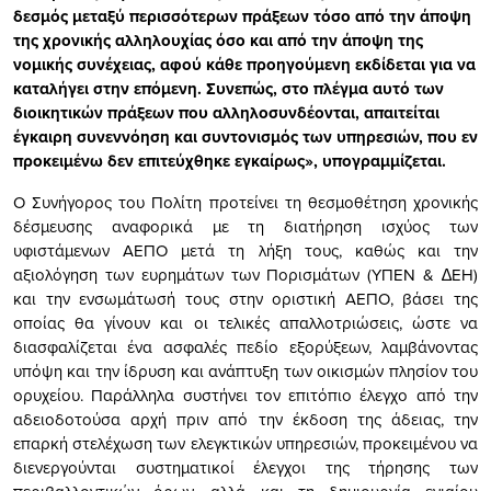
δεσµός µεταξύ περισσότερων πράξεων τόσο από την άποψη
της χρονικής αλληλουχίας όσο και από την άποψη της
νοµικής συνέχειας, αφού κάθε προηγούµενη εκδίδεται για να
καταλήγει στην επόµενη. Συνεπώς, στο πλέγµα αυτό των
διοικητικών πράξεων που αλληλοσυνδέονται, απαιτείται
έγκαιρη συνεννόηση και συντονισµός των υπηρεσιών, που εν
προκειµένω δεν επιτεύχθηκε εγκαίρως», υπογραμμίζεται.
Ο Συνήγορος του Πολίτη προτείνει τη θεσµοθέτηση χρονικής
δέσµευσης αναφορικά µε τη διατήρηση ισχύος των
υφιστάµενων ΑΕΠΟ µετά τη λήξη τους, καθώς και την
αξιολόγηση των ευρηµάτων των Πορισµάτων (ΥΠΕΝ & ∆ΕΗ)
και την ενσωµάτωσή τους στην οριστική ΑΕΠΟ, βάσει της
οποίας θα γίνουν και οι τελικές απαλλοτριώσεις, ώστε να
διασφαλίζεται ένα ασφαλές πεδίο εξορύξεων, λαµβάνοντας
υπόψη και την ίδρυση και ανάπτυξη των οικισµών πλησίον του
ορυχείου. Παράλληλα συστήνει τον επιτόπιο έλεγχο από την
αδειοδοτούσα αρχή πριν από την έκδοση της άδειας, την
επαρκή στελέχωση των ελεγκτικών υπηρεσιών, προκειµένου να
διενεργούνται συστηµατικοί έλεγχοι της τήρησης των