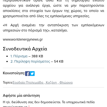
περιβαλλοντικών όρων, αλλά και τη δηµιουργία ενιαίου
αρχείου για ανάλογα έργα, ώστε να µην παρατηρούνται
αποκλίσεις στα στοιχεία των έργων της χώρας, το οποίο να
χρησιµοποιείται από όλες τις εµπλεκόµενες υπηρεσίες.
«Η Αρχή αναµένει την ανταπόκριση των εµπλεκόµενων
υπηρεσιών στο πόρισµά της», καταλήγει.
www.worldenergynews.gr
Συνοδευτικά Αρχεία
1. Πόρισμα
– 388 KB
2. Περίληψη πορίσματος
– 54 KB
Κοινοποίηση:
Topics:
Εορδαία Πτολεμαΐδα
,
Κοζάνη
,
Φλώρινα
Αφήστε μία απάντηση
Η ηλ. διεύθυνση σας δεν δημοσιεύεται.
Τα υποχρεωτικά πεδία
σημειώνονται με
*