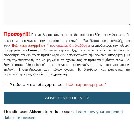
Προσοχή!!!
Για να δημοσιεύονται, από 'δω και στο εξής, τα σχόλιά σας, θα
πρέπει να επιλέγετε, την παρακάτω επιλογή
"
Διάβασα και αποδέχομαι
τους
Πολιτική απορρήτου
"
που σημαίνει ότι διαβάσατε
κι αποδέχεστε την πολιτική
απορρήτου του
kozan.gr.
Αν, κάποια φορά, ξεχάσετε να το κάνετε θα λάβετε μια
ειδοποίηση ότι δεν το πατήσατε (αρα δεν αποδεχτήκατε την πολιτική απορρήτου). Σε
αυτή την περίπτωση, για να μη χαθεί το σχόλιο σας, πατήστε να γυρίσετε πίσω και
ξαναπατήστε "δημοσίευση", τσεκάροντας, προηγουμένως, την προαναφερόμενη
επιλογή.
Η συμπλήρωση των πεδίων όνομα, Ηλ. διεύθυνση και ιστότοπος, της
παραπάνω φόρμας,
δεν είναι υποχρεωτική.
Διάβασα και αποδέχομαι τους
Πολιτική απορρήτου
*
This site uses Akismet to reduce spam.
Learn how your comment
data is processed.