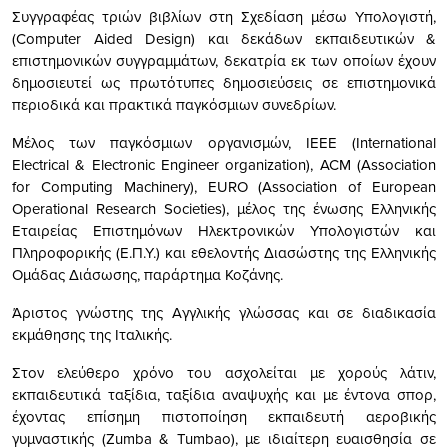
Συγγραφέας τριών βιβλίων στη Σχεδίαση μέσω Υπολογιστή,
(
Computer
Aided
Design
) και δεκάδων εκπαιδευτικών &
επιστημονικών συγγραμμάτων, δεκατρία εκ των οποίων έχουν
δημοσιευτεί ως πρωτότυπες δημοσιεύσεις σε επιστημονικά
περιοδικά και πρακτικά παγκόσμιων συνεδρίων.
Μέλος των παγκόσμιων οργανισμών,
IEEE
(
International
Electrical
&
Electronic
Engineer
organization
),
ACM
(
Association
for
Computing
Machinery
),
EURO
(
Association
of
European
Operational
Research
Societies
), μέλος της ένωσης Ελληνικής
Εταιρείας Επιστημόνων Ηλεκτρονικών Υπολογιστών και
Πληροφορικής (Ε.Π.Υ.) και εθελοντής Διασώστης της Ελληνικής
Ομάδας Διάσωσης, παράρτημα Κοζάνης.
Άριστος γνώστης της Αγγλικής γλώσσας και σε διαδικασία
εκμάθησης της Ιταλικής.
Στον ελεύθερο χρόνο του ασχολείται με χορούς λάτιν,
εκπαιδευτικά ταξίδια, ταξίδια αναψυχής και με έντονα σπορ,
έχοντας επίσημη πιστοποίηση εκπαιδευτή αεροβικής
γυμναστικής (
Zumba
&
Tumbao
), με ιδιαίτερη ευαισθησία σε