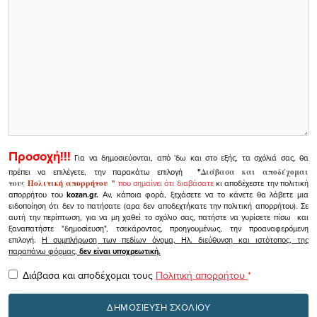
Προσοχή!!!
Για να δημοσιεύονται, από 'δω και στο εξής, τα σχόλιά σας, θα
πρέπει να επιλέγετε, την παρακάτω επιλογή
"
Διάβασα και αποδέχομαι
τους
Πολιτική απορρήτου
"
που σημαίνει ότι διαβάσατε
κι αποδέχεστε την πολιτική
απορρήτου του
kozan.gr.
Αν, κάποια φορά, ξεχάσετε να το κάνετε θα λάβετε μια
ειδοποίηση ότι δεν το πατήσατε (αρα δεν αποδεχτήκατε την πολιτική απορρήτου). Σε
αυτή την περίπτωση, για να μη χαθεί το σχόλιο σας, πατήστε να γυρίσετε πίσω και
ξαναπατήστε "δημοσίευση", τσεκάροντας, προηγουμένως, την προαναφερόμενη
επιλογή.
Η συμπλήρωση των πεδίων όνομα, Ηλ. διεύθυνση και ιστότοπος, της
παραπάνω φόρμας,
δεν είναι υποχρεωτική.
Διάβασα και αποδέχομαι τους
Πολιτική απορρήτου
*