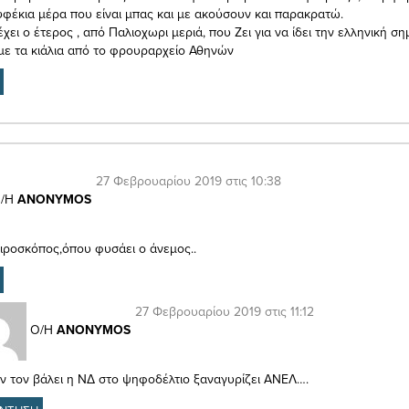
υφέκια μέρα που είναι μπας και με ακούσουν και παρακρατώ.
χει ο έτερος , από Παλιοχωρι μεριά, που Ζει για να ίδει την ελληνική ση
 με τα κιάλια από το φρουραρχείο Αθηνών
27 Φεβρουαρίου 2019 στις 10:38
/Η
ANΟNYMOS
αιροσκόπος,όπου φυσάει ο άνεμος..
27 Φεβρουαρίου 2019 στις 11:12
Ο/Η
ANΟNYMOS
ν τον βάλει η ΝΔ στο ψηφοδέλτιο ξαναγυρίζει ΑΝΕΛ….