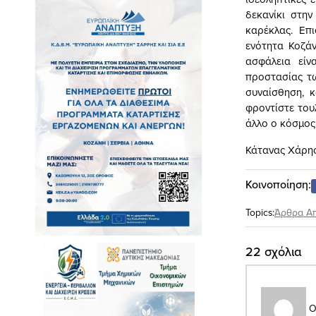
δεκανίκι στη
καρέκλας. Επ
ενότητα Κοζάν
ασφάλεια είν
προστασίας τω
συναίσθηση, 
φροντίστε του
άλλο ο κόσμος,
Κάτανας Χάρη
Κοινοποίηση:
Topics:
Άρθρα Α
22 σχόλια
Ο