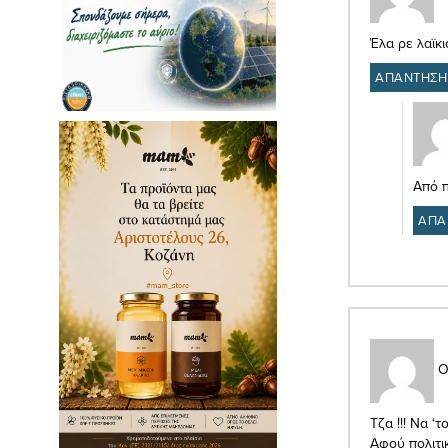
Έλα ρε λαϊκι
ΑΠΑΝΤΗΣΗ
Από π
ΑΠΑ
Ο
Τζα !!! Να ‘
Αφού πολιτι