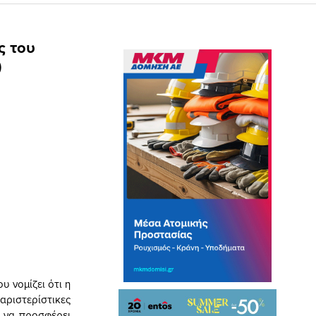
ς του
)
 νομίζει ότι η
ριστερίστικες
ι να προσφέρει