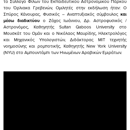
το Σύλλογο Φίλων του Εκπαιδευτικού Αστρονομικού Πάρκου
του Όρλιακα Γρεβενών, Ομιλητές στην εκδήλωση ήταν: O
Σπύρος Κάνουρας, Φυσικός – Αναπτυξιακός σύμβουλος
και
μέσω διαδικτύου
ο Ζάχος Ιωάννου, Δρ. Αστροφυσικός /
Αστρονόμος, Καθηγητής Sultan Qaboos University στο
Μουσκάτ του Ομάν και ο Νικόλαος Μαυρίδης, Ηλεκτρολόγος
και Μηχανικός Υπολογιστών, Διδάκτορας ΜΙΤ τεχνητής
νοημοσύνης και ρομποτικής, Καθηγητής New York University
(NYU) στο Αμπουντάμπι των Ηνωμένων Αραβικών Εμιράτων.