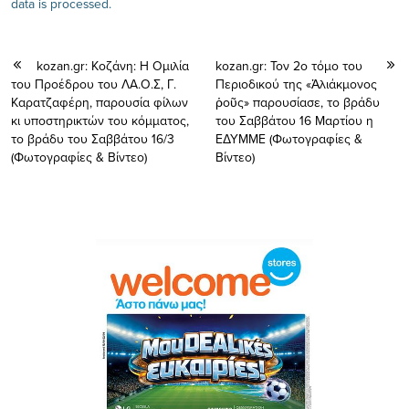
data is processed.
kozan.gr: Κοζάνη: Η Ομιλία
kozan.gr: Τον 2ο τόμο του
του Προέδρου του ΛΑ.Ο.Σ, Γ.
Περιοδικού της «Ἁλιάκμονος
Καρατζαφέρη, παρουσία φίλων
ῥοῦς» παρουσίασε, το βράδυ
κι υποστηρικτών του κόμματος,
του Σαββάτου 16 Μαρτίου η
το βράδυ του Σαββάτου 16/3
ΕΔΥΜΜΕ (Φωτογραφίες &
(Φωτογραφίες & Βίντεο)
Βίντεο)