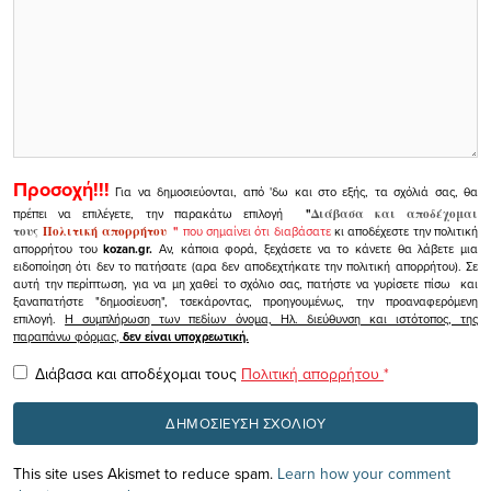
Προσοχή!!!
Για να δημοσιεύονται, από 'δω και στο εξής, τα σχόλιά σας, θα
πρέπει να επιλέγετε, την παρακάτω επιλογή
"
Διάβασα και αποδέχομαι
τους
Πολιτική απορρήτου
"
που σημαίνει ότι διαβάσατε
κι αποδέχεστε την πολιτική
απορρήτου του
kozan.gr.
Αν, κάποια φορά, ξεχάσετε να το κάνετε θα λάβετε μια
ειδοποίηση ότι δεν το πατήσατε (αρα δεν αποδεχτήκατε την πολιτική απορρήτου). Σε
αυτή την περίπτωση, για να μη χαθεί το σχόλιο σας, πατήστε να γυρίσετε πίσω και
ξαναπατήστε "δημοσίευση", τσεκάροντας, προηγουμένως, την προαναφερόμενη
επιλογή.
Η συμπλήρωση των πεδίων όνομα, Ηλ. διεύθυνση και ιστότοπος, της
παραπάνω φόρμας,
δεν είναι υποχρεωτική.
Διάβασα και αποδέχομαι τους
Πολιτική απορρήτου
*
This site uses Akismet to reduce spam.
Learn how your comment