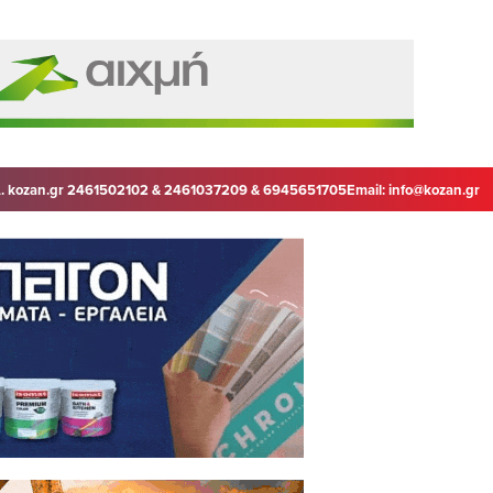
. kozan.gr 2461502102 & 2461037209 & 6945651705
Email:
info@kozan.gr