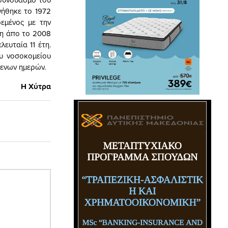
ήθηκε το 1972
ρεμένος με την
νη άπο το 2008
ευταία 11 έτη.
ου νοσοκομείου
μενων ημερών.
Η Χύτρα