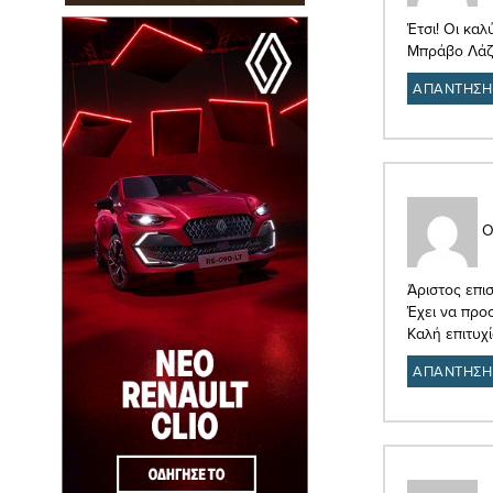
Έτσι! Οι καλ
Μπράβο Λάζ
ΑΠΑΝΤΗΣΗ
Ο
Άριστος επι
Έχει να προ
Καλή επιτυχί
ΑΠΑΝΤΗΣΗ