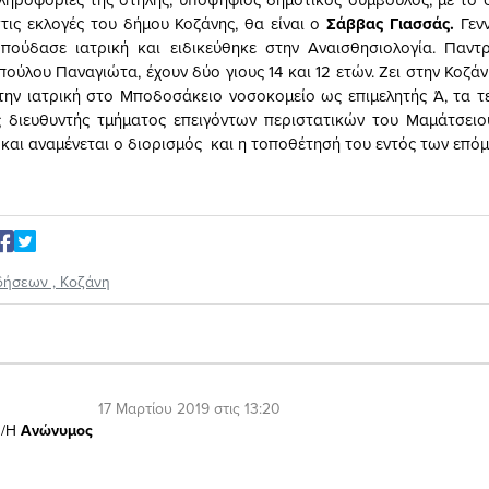
στις εκλογές του δήμου Κοζάνης, θα είναι ο
Σάββας Γιασσάς.
Γενν
πούδασε ιατρική και ειδικεύθηκε στην Αναισθησιολογία. Παντ
πούλου Παναγιώτα, έχουν δύο γιους 14 και 12 ετών. Ζει στην Κοζά
την ιατρική στο Μποδοσάκειο νοσοκομείο ως επιμελητής Ά, τα τελ
ς διευθυντής τμήματος επειγόντων περιστατικών του Μαμάτσει
 και αναμένεται ο διορισμός και η τοποθέτησή του εντός των επό
δήσεων
,
Κοζάνη
17 Μαρτίου 2019 στις 13:20
/Η
Ανώνυμος