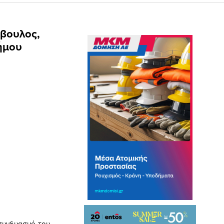
μβουλος,
δήμου
 συνδυασμό του