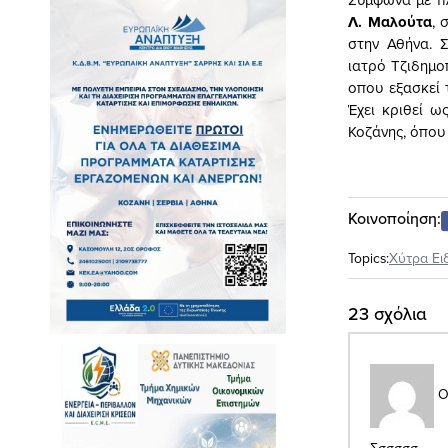
Λ. Μαλούτα
, 
στην Αθήνα. Σ
ιατρό Τζιδημο
οπου εξασκεί 
Έχει κριθεί ω
Κοζάνης, όπου
Κοινοποίηση:
Topics:
Xύτρα Ει
23 σχόλια
Ο
Σσσσσσ