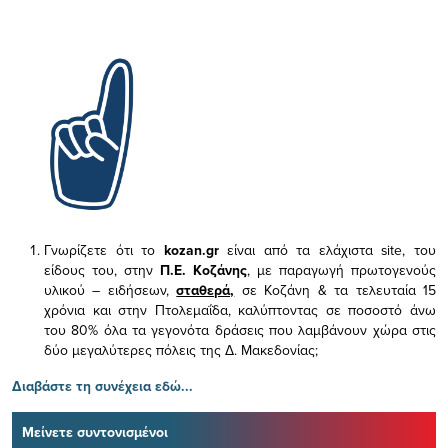
Γνωρίζετε ότι το
kozan.gr
είναι από τα ελάχιστα
site, του
είδους του,
στην
Π.Ε. Κοζάνης
, με παραγωγή πρωτογενούς
υλικού – ειδήσεων,
σταθερά,
σε Κοζάνη & τα τελευταία 15
χρόνια και στην Πτολεμαΐδα, καλύπτοντας σε ποσοστό άνω
του 80% όλα τα γεγονότα δράσεις που λαμβάνουν χώρα στις
δύο μεγαλύτερες πόλεις της Δ. Μακεδονίας;
Διαβάστε τη συνέχεια εδώ...
Μείνετε συντονισμένοι