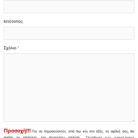
Ιστότοπος
Σχόλιο
*
Προσοχή!!!
Για να δημοσιεύονται, από 'δω και στο εξής, τα σχόλιά σας, θα
πρέπει να επιλέγετε, την παρακάτω επιλογή
"
Διάβασα και αποδέχομαι