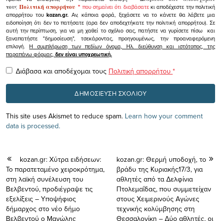
τους
Πολιτική απορρήτου
"
που σημαίνει ότι διαβάσατε
κι αποδέχεστε την πολιτική
απορρήτου του
kozan.gr.
Αν, κάποια φορά, ξεχάσετε να το κάνετε θα λάβετε μια
ειδοποίηση ότι δεν το πατήσατε (αρα δεν αποδεχτήκατε την πολιτική απορρήτου). Σε
αυτή την περίπτωση, για να μη χαθεί το σχόλιο σας, πατήστε να γυρίσετε πίσω και
ξαναπατήστε "δημοσίευση", τσεκάροντας, προηγουμένως, την προαναφερόμενη
επιλογή.
Η συμπλήρωση των πεδίων όνομα, Ηλ. διεύθυνση και ιστότοπος, της
παραπάνω φόρμας,
δεν είναι υποχρεωτική.
Διάβασα και αποδέχομαι τους
Πολιτική απορρήτου
*
This site uses Akismet to reduce spam.
Learn how your comment
data is processed.
kozan.gr: Χύτρα ειδήσεων:
kozan.gr: Θερμή υποδοχή, το
Το παρατεταμένο χειροκρότημα,
βράδυ της Κυριακής17/3, για
στη λαϊκή συνέλευση του
αθλητές από τα Δελφίνια
Βελβεντού, προδιέγραψε τις
Πτολεμαΐδας, που συμμετείχαν
εξελίξεις – Υποψήφιος
στους Χειμερινούς Αγώνες
δήμαρχος στο νέο δήμο
τεχνικής κολύμβησης στη
Βελβεντού ο Μανώλης
Θεσσαλονίκη – Δύο αθλητές, οι