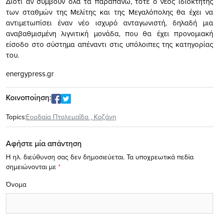
Διότι αν συμβούν όλα τα παραπάνω, τότε ο νέος ιδιοκτήτης
των σταθμών της Μελίτης και της Μεγαλόπολης θα έχει να
αντιμετωπίσει έναν νέο ισχυρό ανταγωνιστή, δηλαδή μια
αναβαθμισμένη λιγνιτική μονάδα, που θα έχει προνομιακή
είσοδο στο σύστημα απέναντι στις υπόλοιπες της κατηγορίας
του.
energypress.gr
Κοινοποίηση:
Topics:
Εορδαία Πτολεμαΐδα
,
Κοζάνη
Αφήστε μία απάντηση
Η ηλ. διεύθυνση σας δεν δημοσιεύεται.
Τα υποχρεωτικά πεδία
σημειώνονται με
*
Όνομα