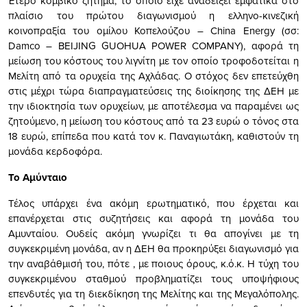
Έτερο κομβικό ζήτημα, το οποίο είχε αναδείξει εμφατικά στο
πλαίσιο του πρώτου διαγωνισμού η ελληνο-κινεζική
κοινοπραξία του ομίλου Κοπελούζου – China Energy (σσ:
Damco – BEIJING GUOHUA POWER COMPANY), αφορά τη
μείωση του κόστους του λιγνίτη με τον οποίο τροφοδοτείται η
Μελίτη από τα ορυχεία της Αχλάδας. Ο στόχος δεν επετεύχθη
στις μέχρι τώρα διαπραγματεύσεις της διοίκησης της ΔΕΗ με
την ιδιοκτησία των ορυχείων, με αποτέλεσμα να παραμένει ως
ζητούμενο, η μείωση του κόστους από τα 23 ευρώ ο τόνος στα
18 ευρώ, επίπεδα που κατά τον κ. Παναγιωτάκη, καθιστούν τη
μονάδα κερδοφόρα.
Το Αμύνταιο
Τέλος υπάρχει ένα ακόμη ερωτηματικό, που έρχεται και
επανέρχεται στις συζητήσεις και αφορά τη μονάδα του
Αμυνταίου. Ουδείς ακόμη γνωρίζει τι θα απογίνει με τη
συγκεκριμένη μονάδα, αν η ΔΕΗ θα προκηρύξει διαγωνισμό για
την αναβάθμισή του, πότε , με ποιους όρους, κ.ό.κ. Η τύχη του
συγκεκριμένου σταθμού προβληματίζει τους υποψήφιους
επενδυτές για τη διεκδίκηση της Μελίτης και της Μεγαλόπολης.