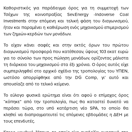
Καθοριστικός για παράδειγμα όρος για τη συμμετοχή των
Τσέχων της κοινοπραξίας Sev.Energy -Indoverse Coal
Investments στην επόμενη και τελική φάση του διαγωνισμού,
ήταν και παραμένει η καθιέρωση ενός μηχανισμού επιμερισμού
των ζημιών-κερδών των μονάδων.
Το είχαν κάνει σαφές και στην εκτός όρων του πρώτου
διαγωνισμού προσφορά που κατέθεσαν, ύψους 103 εκατ ευρώ
για το σύνολο των προς πώληση μονάδων, ορίζοντας μάλιστα
τη διάρκεια του μηχανισμού στα έξι χρόνια. Ο όρος αυτός είχε
συμπεριληφθεί στο αρχικό σχέδιο της τροπολογίας του ΥΠΕΝ,
ωστόσο απορρίφθηκε από την DG Comp, γι’ αυτό και
απουσίαζε από το τελικό κείμενο.
Το εύλογο φυσικά ερώτημα είναι ότι αφού ο επίμαχος όρος
“κόπηκε” από την τροπολογία, πως θα καταστεί δυνατό να
περάσει τώρα, στο υπό κατάρτιση νέο SPA, το οποίο θα
κληθεί να διαπραγματευτεί τις επόμενες εβδομάδες η ΔΕΗ με
τους επενδυτές.