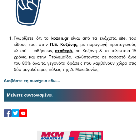
Γνωρίζετε ότι το
kozan.gr
είναι από τα ελάχιστα
site, του
είδους του,
στην
Π.Ε. Κοζάνης
, με παραγωγή πρωτογενούς
υλικού – ειδήσεων,
σταθερά,
σε Κοζάνη & τα τελευταία 15
χρόνια και στην Πτολεμαΐδα, καλύπτοντας σε ποσοστό άνω
του 80% όλα τα γεγονότα δράσεις που λαμβάνουν χώρα στις
δύο μεγαλύτερες πόλεις της Δ. Μακεδονίας;
Διαβάστε τη συνέχεια εδώ...
Μείνετε συντονισμένοι