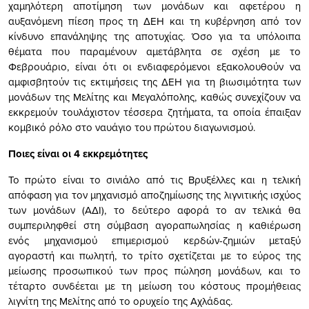
χαμηλότερη αποτίμηση των μονάδων και αφετέρου η
αυξανόμενη πίεση προς τη ΔΕΗ και τη κυβέρνηση από τον
κίνδυνο επανάληψης της αποτυχίας. Όσο για τα υπόλοιπα
θέματα που παραμένουν αμετάβλητα σε σχέση με το
Φεβρουάριο, είναι ότι οι ενδιαφερόμενοι εξακολουθούν να
αμφισβητούν τις εκτιμήσεις της ΔΕΗ για τη βιωσιμότητα των
μονάδων της Μελίτης και Μεγαλόπολης, καθώς συνεχίζουν να
εκκρεμούν τουλάχιστον τέσσερα ζητήματα, τα οποία έπαιξαν
κομβικό ρόλο στο ναυάγιο του πρώτου διαγωνισμού.
Ποιες είναι οι 4 εκκρεμότητες
Το πρώτο είναι το σινιάλο από τις Βρυξέλλες και η τελική
απόφαση για τον μηχανισμό αποζημίωσης της λιγνιτικής ισχύος
των μονάδων (ΑΔΙ), το δεύτερο αφορά το αν τελικά θα
συμπεριληφθεί στη σύμβαση αγοραπωλησίας η καθιέρωση
ενός μηχανισμού επιμερισμού κερδών-ζημιών μεταξύ
αγοραστή και πωλητή, το τρίτο σχετίζεται με το εύρος της
μείωσης προσωπικού των προς πώληση μονάδων, και το
τέταρτο συνδέεται με τη μείωση του κόστους προμήθειας
λιγνίτη της Μελίτης από το ορυχείο της Αχλάδας.