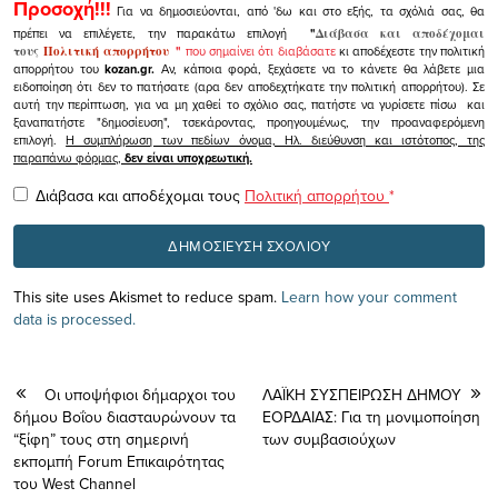
Προσοχή!!!
Για να δημοσιεύονται, από 'δω και στο εξής, τα σχόλιά σας, θα
πρέπει να επιλέγετε, την παρακάτω επιλογή
"
Διάβασα και αποδέχομαι
τους
Πολιτική απορρήτου
"
που σημαίνει ότι διαβάσατε
κι αποδέχεστε την πολιτική
απορρήτου του
kozan.gr.
Αν, κάποια φορά, ξεχάσετε να το κάνετε θα λάβετε μια
ειδοποίηση ότι δεν το πατήσατε (αρα δεν αποδεχτήκατε την πολιτική απορρήτου). Σε
αυτή την περίπτωση, για να μη χαθεί το σχόλιο σας, πατήστε να γυρίσετε πίσω και
ξαναπατήστε "δημοσίευση", τσεκάροντας, προηγουμένως, την προαναφερόμενη
επιλογή.
Η συμπλήρωση των πεδίων όνομα, Ηλ. διεύθυνση και ιστότοπος, της
παραπάνω φόρμας,
δεν είναι υποχρεωτική.
Διάβασα και αποδέχομαι τους
Πολιτική απορρήτου
*
This site uses Akismet to reduce spam.
Learn how your comment
data is processed.
Οι υποψήφιοι δήμαρχοι του
ΛΑΪΚΗ ΣΥΣΠΕΙΡΩΣΗ ΔΗΜΟΥ
δήμου Βοΐου διασταυρώνουν τα
ΕΟΡΔΑΙΑΣ: Για τη μονιμοποίηση
“ξίφη” τους στη σημερινή
των συμβασιούχων
εκπομπή Forum Επικαιρότητας
του West Channel