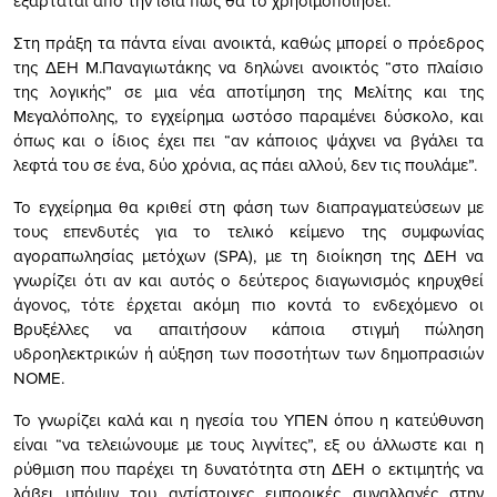
εξαρτάται από την ίδια πως θα το χρησιμοποιήσει.
Στη πράξη τα πάντα είναι ανοικτά, καθώς μπορεί ο πρόεδρος
της ΔΕΗ Μ.Παναγιωτάκης να δηλώνει ανοικτός “στο πλαίσιο
της λογικής” σε μια νέα αποτίμηση της Μελίτης και της
Μεγαλόπολης, το εγχείρημα ωστόσο παραμένει δύσκολο, και
όπως και ο ίδιος έχει πει “αν κάποιος ψάχνει να βγάλει τα
λεφτά του σε ένα, δύο χρόνια, ας πάει αλλού, δεν τις πουλάμε”.
Το εγχείρημα θα κριθεί στη φάση των διαπραγματεύσεων με
τους επενδυτές για το τελικό κείμενο της συμφωνίας
αγοραπωλησίας μετόχων (SPA), με τη διοίκηση της ΔΕΗ να
γνωρίζει ότι αν και αυτός ο δεύτερος διαγωνισμός κηρυχθεί
άγονος, τότε έρχεται ακόμη πιο κοντά το ενδεχόμενο οι
Βρυξέλλες να απαιτήσουν κάποια στιγμή πώληση
υδροηλεκτρικών ή αύξηση των ποσοτήτων των δημοπρασιών
ΝΟΜΕ.
Το γνωρίζει καλά και η ηγεσία του ΥΠΕΝ όπου η κατεύθυνση
είναι “να τελειώνουμε με τους λιγνίτες”, εξ ου άλλωστε και η
ρύθμιση που παρέχει τη δυνατότητα στη ΔΕΗ ο εκτιμητής να
λάβει υπόψιν του αντίστοιχες εμπορικές συναλλαγές στην