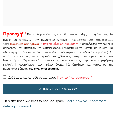
Προσοχή!!!
Για να δημοσιεύονται, από 'δω και στο εξής, τα σχόλιά σας, θα
πρέπει να επιλέγετε, την παρακάτω επιλογή
"
Διάβασα και αποδέχομαι
τους
Πολιτική απορρήτου
"
που σημαίνει ότι διαβάσατε
κι αποδέχεστε την πολιτική
απορρήτου του
kozan.gr.
Αν, κάποια φορά, ξεχάσετε να το κάνετε θα λάβετε μια
ειδοποίηση ότι δεν το πατήσατε (αρα δεν αποδεχτήκατε την πολιτική απορρήτου). Σε
αυτή την περίπτωση, για να μη χαθεί το σχόλιο σας, πατήστε να γυρίσετε πίσω και
ξαναπατήστε "δημοσίευση", τσεκάροντας, προηγουμένως, την προαναφερόμενη
επιλογή.
Η συμπλήρωση των πεδίων όνομα, Ηλ. διεύθυνση και ιστότοπος, της
παραπάνω φόρμας,
δεν είναι υποχρεωτική.
Διάβασα και αποδέχομαι τους
Πολιτική απορρήτου
*
This site uses Akismet to reduce spam.
Learn how your comment
data is processed.