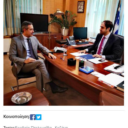
Κοινοποίηση:
Topics:
Εορδαία Πτολεμαΐδα
,
Κοζάνη