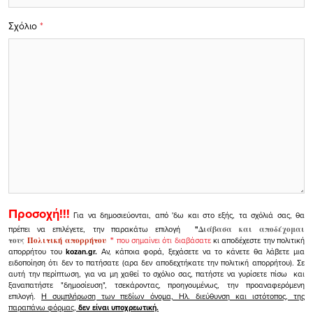
Σχόλιο
*
Προσοχή!!!
Για να δημοσιεύονται, από 'δω και στο εξής, τα σχόλιά σας, θα
πρέπει να επιλέγετε, την παρακάτω επιλογή
"
Διάβασα και αποδέχομαι
τους
Πολιτική απορρήτου
"
που σημαίνει ότι διαβάσατε
κι αποδέχεστε την πολιτική
απορρήτου του
kozan.gr.
Αν, κάποια φορά, ξεχάσετε να το κάνετε θα λάβετε μια
ειδοποίηση ότι δεν το πατήσατε (αρα δεν αποδεχτήκατε την πολιτική απορρήτου). Σε
αυτή την περίπτωση, για να μη χαθεί το σχόλιο σας, πατήστε να γυρίσετε πίσω και
ξαναπατήστε "δημοσίευση", τσεκάροντας, προηγουμένως, την προαναφερόμενη
επιλογή.
Η συμπλήρωση των πεδίων όνομα, Ηλ. διεύθυνση και ιστότοπος, της
παραπάνω φόρμας,
δεν είναι υποχρεωτική.