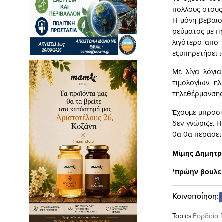
πολλούς στους 
Η μόνη βεβαιό
ρεύματος με π
λιγότερο από 
εξυπηρετήσει 
Με λίγα λόγι
τιμολογίων η
τηλεθέρμανσης
Έχουμε μπροστά
δεν γνώριζε. Η
θα θα περάσει
Mίμης Δημητρ
*πρώην βουλε
Κοινοποίηση:
Topics:
Εορδαία 