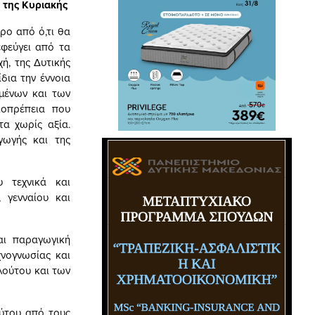
 της Κυριακής
ρο από ό,τι θα
εφεύγει από τα
ή, της Δυτικής
ίδια την έννοια
ομένων και των
ιοπρέπεια που
τα χωρίς αξία.
γωγής και της
υ τεχνικά και
 γενναίου και
αι παραγωγική
νογνωσίας και
λούτου και των
ούτου από τους