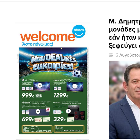
M. Δημητρ
μονάδες μ
εάν ήταν 
ξεφεύγει 
6 Αυγούστο