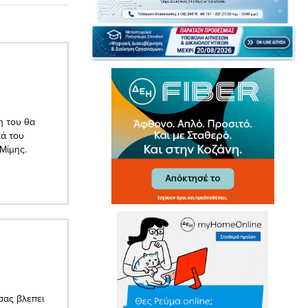
η του θα
κά του
Μίμης.
σας βλεπει