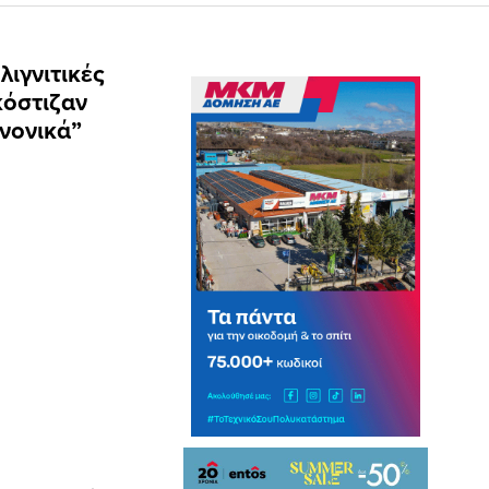
λιγνιτικές
κόστιζαν
νονικά”