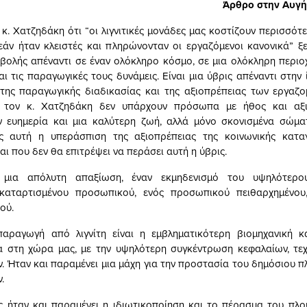
Άρθρο στην Αυγή
κ. Χατζηδάκη ότι “οι λιγνιτικές μονάδες μας κοστίζουν περισσότε
εάν ήταν κλειστές και πληρώνονταν οι εργαζόμενοι κανονικά” ξ
βολής απέναντι σε έναν ολόκληρο κόσμο, σε μια ολόκληρη περιοχ
ι τις παραγωγικές τους δυνάμεις. Είναι μια ύβρις απέναντι στην 
 της παραγωγικής διαδικασίας και της αξιοπρέπειας των εργαζ
α τον κ. Χατζηδάκη δεν υπάρχουν πρόσωπα με ήθος και αξ
ν ευημερία και μια καλύτερη ζωή, αλλά μόνο σκονισμένα σώμα
 αυτή η υπεράσπιση της αξιοπρέπειας της κοινωνικής κατα
αι που δεν θα επιτρέψει να περάσει αυτή η ύβρις.
 μια απόλυτη απαξίωση, έναν εκμηδενισμό του υψηλότερο
 καταρτισμένου προσωπικού, ενός προσωπικού πειθαρχημένου,
ού.
παραγωγή από λιγνίτη είναι η εμβληματικότερη βιομηχανική κ
α στη χώρα μας, με την υψηλότερη συγκέντρωση κεφαλαίων, τεχ
. Ήταν και παραμένει μια μάχη για την προστασία του δημόσιου π
.
ς ήταν και παραμένει η ιδιωτικοποίηση και το πέρασμα του πλ