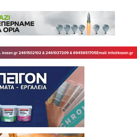
. kozan.gr 2461502102 & 2461037209 & 6945651705
Email:
info@kozan.gr