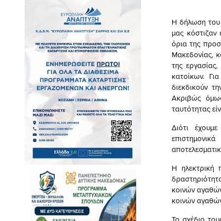
Η δήλωση του 
μας κόστιζαν 
όρια της προσ
Μακεδονίας, κα
της εργασίας,
κατοίκων. Γι
διεκδικούν τη
Ακριβώς όμως
ταυτότητας είν
Διότι έχουμε
επιστημονικά
αποτελεσματικ
Η ηλεκτρική 
δραστηριότητ
κοινών αγαθών
κοινών αγαθών
Το σχέδιο του