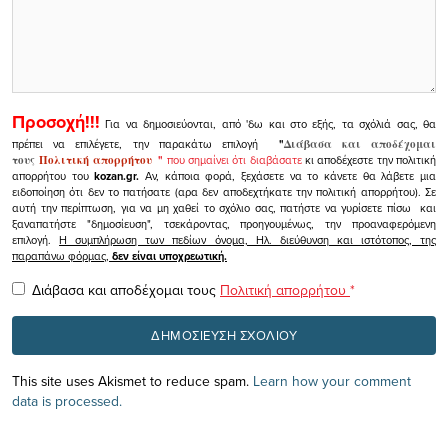
Προσοχή!!!
Για να δημοσιεύονται, από 'δω και στο εξής, τα σχόλιά σας, θα
πρέπει να επιλέγετε, την παρακάτω επιλογή
"
Διάβασα και αποδέχομαι
τους
Πολιτική απορρήτου
"
που σημαίνει ότι διαβάσατε
κι αποδέχεστε την πολιτική
απορρήτου του
kozan.gr.
Αν, κάποια φορά, ξεχάσετε να το κάνετε θα λάβετε μια
ειδοποίηση ότι δεν το πατήσατε (αρα δεν αποδεχτήκατε την πολιτική απορρήτου). Σε
αυτή την περίπτωση, για να μη χαθεί το σχόλιο σας, πατήστε να γυρίσετε πίσω και
ξαναπατήστε "δημοσίευση", τσεκάροντας, προηγουμένως, την προαναφερόμενη
επιλογή.
Η συμπλήρωση των πεδίων όνομα, Ηλ. διεύθυνση και ιστότοπος, της
παραπάνω φόρμας,
δεν είναι υποχρεωτική.
Διάβασα και αποδέχομαι τους
Πολιτική απορρήτου
*
This site uses Akismet to reduce spam.
Learn how your comment
data is processed.