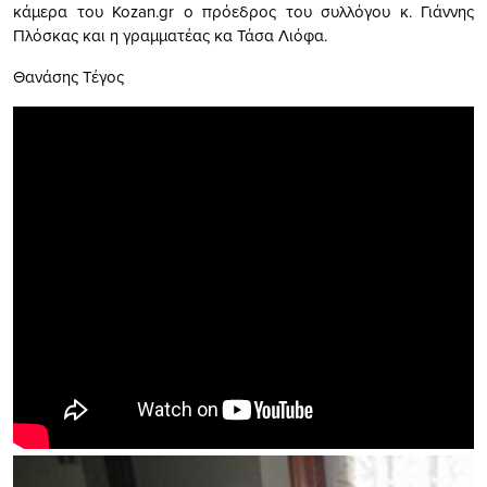
κάμερα του Kozan.gr ο πρόεδρος του συλλόγου κ. Γιάννης
Πλόσκας και η γραμματέας κα Τάσα Λιόφα.
Θανάσης Τέγος