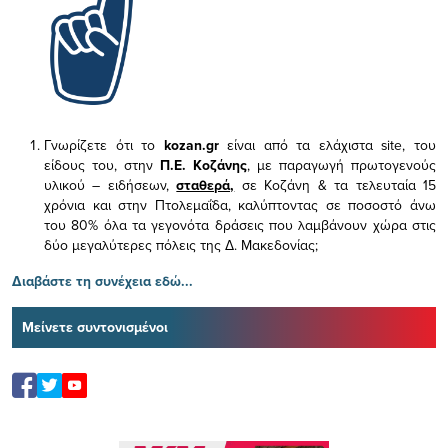
Γνωρίζετε ότι το
kozan.gr
είναι από τα ελάχιστα
site, του
είδους του,
στην
Π.Ε. Κοζάνης
, με παραγωγή πρωτογενούς
υλικού – ειδήσεων,
σταθερά,
σε Κοζάνη & τα τελευταία 15
χρόνια και στην Πτολεμαΐδα, καλύπτοντας σε ποσοστό άνω
του 80% όλα τα γεγονότα δράσεις που λαμβάνουν χώρα στις
δύο μεγαλύτερες πόλεις της Δ. Μακεδονίας;
Διαβάστε τη συνέχεια εδώ...
Μείνετε συντονισμένοι