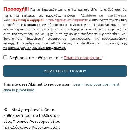
Προσοχή!!!
Για να δημοσιεύονται, από 'δω και στο εξής, τα σχόλιά σας, θα
πρέπει να επιλέγετε, την παρακάτω επιλογή
"
Διάβασα και αποδέχομαι
τους
Πολιτική απορρήτου
"
που σημαίνει ότι διαβάσατε
κι αποδέχεστε την πολιτική
απορρήτου του
kozan.gr.
Αν, κάποια φορά, ξεχάσετε να το κάνετε θα λάβετε μια
ειδοποίηση ότι δεν το πατήσατε (αρα δεν αποδεχτήκατε την πολιτική απορρήτου). Σε
αυτή την περίπτωση, για να μη χαθεί το σχόλιο σας, πατήστε να γυρίσετε πίσω και
ξαναπατήστε "δημοσίευση", τσεκάροντας, προηγουμένως, την προαναφερόμενη
επιλογή.
Η συμπλήρωση των πεδίων όνομα, Ηλ. διεύθυνση και ιστότοπος, της
παραπάνω φόρμας,
δεν είναι υποχρεωτική.
Διάβασα και αποδέχομαι τους
Πολιτική απορρήτου
*
This site uses Akismet to reduce spam.
Learn how your comment
data is processed.
Με Αγιασμό ανέλαβε τα
καθήκοντά του στο Βελβεντό ο
νέος ‘’Τοπικός Αστυνόμος’’. (του
παπαδάσκαλου Κωνσταντίνου Ι.