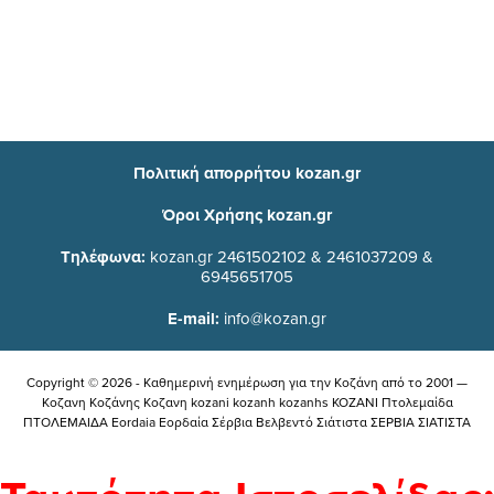
Πολιτική απορρήτου kozan.gr
Όροι Χρήσης kozan.gr
Τηλέφωνα:
kozan.gr 2461502102 & 2461037209 &
6945651705
E-mail:
info@kozan.gr
Copyright © 2026 - Καθημερινή ενημέρωση για την Kοζάνη από το 2001 —
Κοζανη Κοζάνης Κοζανη kozani kozanh kozanhs KOZANI Πτολεμαίδα
ΠΤΟΛΕΜΑΙΔΑ Eordaia Εορδαία Σέρβια Βελβεντό Σιάτιστα ΣΕΡΒΙΑ ΣΙΑΤΙΣΤΑ