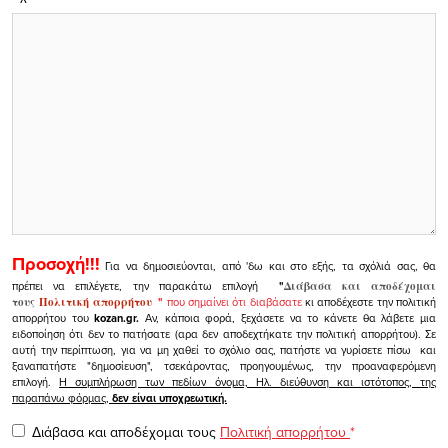
Προσοχή!!!
Για να δημοσιεύονται, από 'δω και στο εξής, τα σχόλιά σας, θα
πρέπει να επιλέγετε, την παρακάτω επιλογή
"
Διάβασα και αποδέχομαι
τους
Πολιτική απορρήτου
"
που σημαίνει ότι διαβάσατε
κι αποδέχεστε την πολιτική
απορρήτου του
kozan.gr.
Αν, κάποια φορά, ξεχάσετε να το κάνετε θα λάβετε μια
ειδοποίηση ότι δεν το πατήσατε (αρα δεν αποδεχτήκατε την πολιτική απορρήτου). Σε
αυτή την περίπτωση, για να μη χαθεί το σχόλιο σας, πατήστε να γυρίσετε πίσω και
ξαναπατήστε "δημοσίευση", τσεκάροντας, προηγουμένως, την προαναφερόμενη
επιλογή.
Η συμπλήρωση των πεδίων όνομα, Ηλ. διεύθυνση και ιστότοπος, της
παραπάνω φόρμας,
δεν είναι υποχρεωτική.
Διάβασα και αποδέχομαι τους
Πολιτική απορρήτου
*