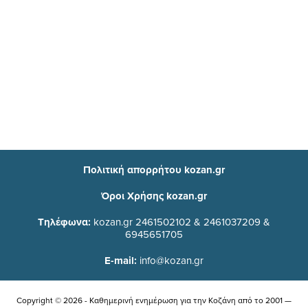
Πολιτική απορρήτου kozan.gr
Όροι Χρήσης kozan.gr
Τηλέφωνα:
kozan.gr 2461502102 & 2461037209 &
6945651705
E-mail:
info@kozan.gr
Copyright © 2026 - Καθημερινή ενημέρωση για την Kοζάνη από το 2001 —