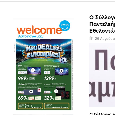
Ο Σύλλογο
Παντελεή
Εθελοντώ
26 Αυγούστ
Ο Σύλλογος ε