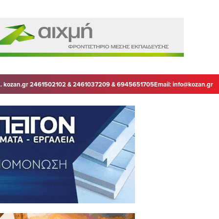
. kozan.gr 2461502102 & 2461037209 & 6945651705
Email:
info@kozan.gr