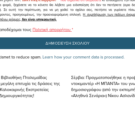
α φορά, ξεχάσετε να το κάνετε θα λάβετε μια ειδοποίηση ότι δεν το πατήσατε (αρα δ
υ). Σε αυτή την περίπτωση, για να μη χαθεί το σχόλιο σας, πατήστε να γυρίσετε πί
άροντας, προηγουμένως, την προαναφερόμενη επιλογή.
Η συμπλήρωση των πεδίων όνομα,
ραπάνω φόρμας,
δεν είναι υποχρεωτική.
 αποδέχομαι τους
Πολιτική απορρήτου
*
Akismet to reduce spam.
Learn how your comment data is processed.
 Βιβλιοθήκη Πτολεμαΐδας
Σέρβια: Πραγματοποιήθηκε η προ
εγάλη επιτυχία τις δράσεις της
ντοκιμαντέρ «Η ΜΠΑΝΤΑ» του γν
 Καλοκαιρινής Εκστρατείας
δημοσιογράφου (από την εκπομπή
Δημιουργικότητας!
«Αληθινά Σενάρια») Νίκου Ασλανί