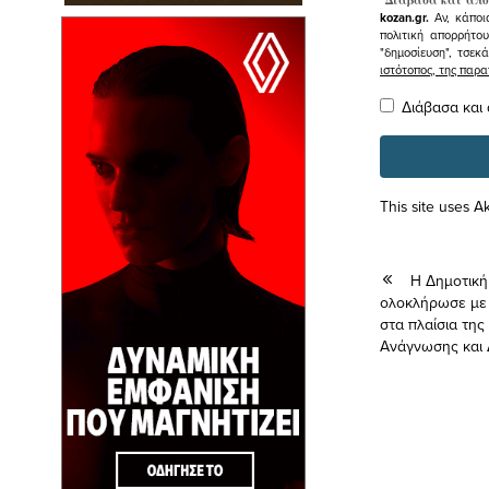
kozan.gr.
Αν, κάποι
πολιτική απορρήτο
"δημοσίευση", τσεκ
ιστότοπος, της πα
Διάβασα και
This site uses 
Η Δημοτική
ολοκλήρωσε με μ
στα πλαίσια της
Ανάγνωσης και 