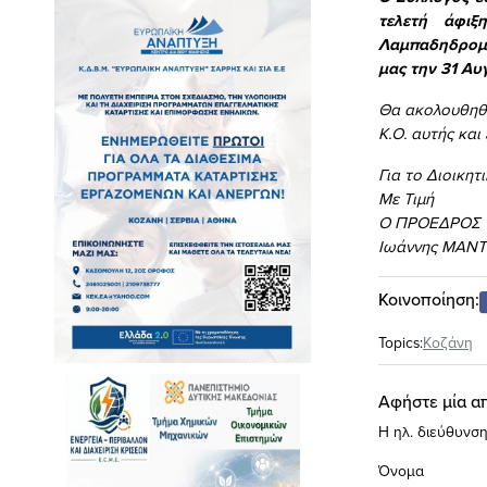
τελετή άφιξ
Λαμπαδηδρομί
μας την 31 Αυ
Θα ακολουθηθε
Κ.Ο. αυτής κα
Για το Διοικητ
Με Τιμή
Ο ΠΡΟΕΔΡΟΣ
Ιωάννης ΜΑΝ
Κοινοποίηση:
Topics:
Κοζάνη
Αφήστε μία α
Η ηλ. διεύθυνση
Όνομα