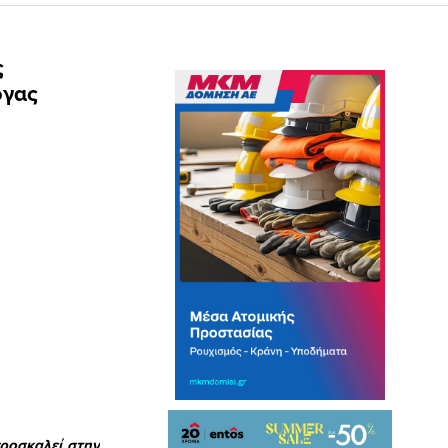
ς
όγας
ροσκαλεί στην