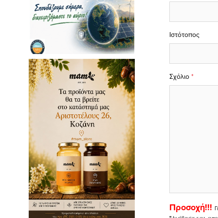
Ιστότοπος
Σχόλιο
*
Προσοχή!!!
Γ
"
Διάβασα και απο