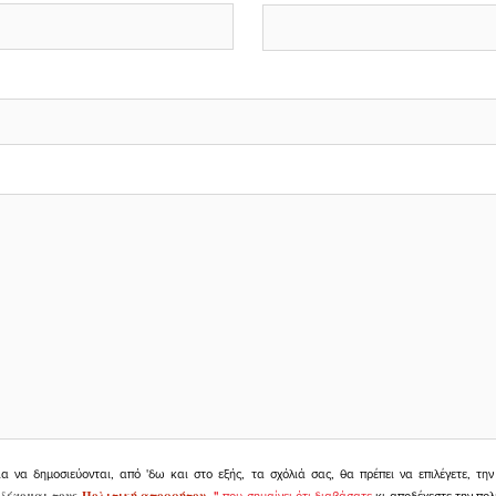
ια να δημοσιεύονται, από 'δω και στο εξής, τα σχόλιά σας, θα πρέπει να επιλέγετε, τ
δέχομαι τους
Πολιτική απορρήτου
"
που σημαίνει ότι διαβάσατε
κι αποδέχεστε την πολ