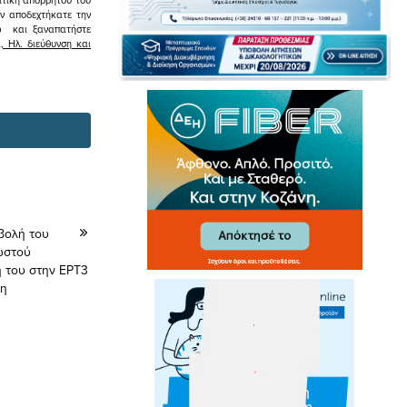
εν αποδεχτήκατε την
σω και ξαναπατήστε
 Ηλ. διεύθυνση και
βολή του
ωστού
 του στην ΕΡΤ3
δη