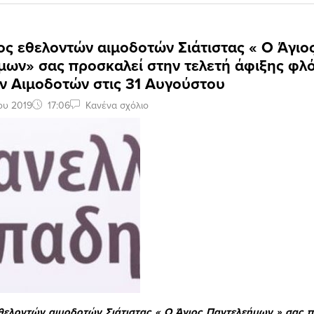
ς εθελοντών αιμοδοτών Σιάτιστας « Ο Άγιο
μων» σας προσκαλεί στην τελετή άφιξης φλ
ν Αιμοδοτών στις 31 Αυγούστου
ου 2019
17:06
Κανένα σχόλιο
θελοντών αιμοδοτών Σιάτιστας « Ο Άγιος Παντελεήμων » σας π