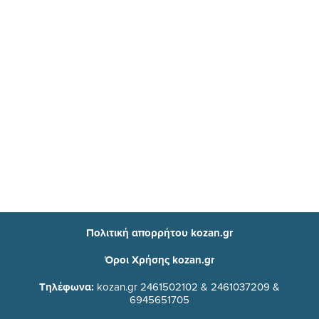
Πολιτική απορρήτου kozan.gr
Όροι Χρήσης kozan.gr
Τηλέφωνα:
kozan.gr 2461502102 & 2461037209 &
6945651705