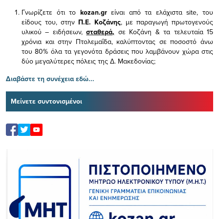
Γνωρίζετε ότι το
kozan.gr
είναι από τα ελάχιστα
site, του
είδους του,
στην
Π.Ε. Κοζάνης
, με παραγωγή πρωτογενούς
υλικού – ειδήσεων,
σταθερά,
σε Κοζάνη & τα τελευταία 15
χρόνια και στην Πτολεμαΐδα, καλύπτοντας σε ποσοστό άνω
του 80% όλα τα γεγονότα δράσεις που λαμβάνουν χώρα στις
δύο μεγαλύτερες πόλεις της Δ. Μακεδονίας;
Διαβάστε τη συνέχεια εδώ...
Μείνετε συντονισμένοι