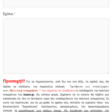
Σχόλιο
*
Προσοχή!!!
Για να δημοσιεύονται, από 'δω και στο εξής, τα σχόλιά σας, θα
πρέπει να επιλέγετε, την παρακάτω επιλογή
"
Διάβασα και αποδέχομαι
τους
Πολιτική απορρήτου
"
που σημαίνει ότι διαβάσατε
κι αποδέχεστε την πολιτική
απορρήτου του
kozan.gr.
Αν, κάποια φορά, ξεχάσετε να το κάνετε θα λάβετε μια
ειδοποίηση ότι δεν το πατήσατε (αρα δεν αποδεχτήκατε την πολιτική απορρήτου). Σε
αυτή την περίπτωση, για να μη χαθεί το σχόλιο σας, πατήστε να γυρίσετε πίσω και
ξαναπατήστε "δημοσίευση", τσεκάροντας, προηγουμένως, την προαναφερόμενη
επιλογή.
Η συμπλήρωση των πεδίων όνομα, Ηλ. διεύθυνση και ιστότοπος, της