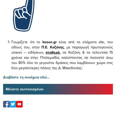
Γνωρίζετε ότι το
kozan.gr
είναι από τα ελάχιστα
site, του
είδους του,
στην
Π.Ε. Κοζάνης
, με παραγωγή πρωτογενούς
υλικού – ειδήσεων,
σταθερά,
σε Κοζάνη & τα τελευταία 15
χρόνια και στην Πτολεμαΐδα, καλύπτοντας σε ποσοστό άνω
του 80% όλα τα γεγονότα δράσεις που λαμβάνουν χώρα στις
δύο μεγαλύτερες πόλεις της Δ. Μακεδονίας;
Διαβάστε τη συνέχεια εδώ...
Μείνετε συντονισμένοι