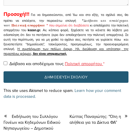
Προσοχή!!!
Για να δημοσιεύονται, από 'δω και στο εξής, τα σχόλιά σας, θα
πρέπει να επιλέγετε, την παρακάτω επιλογή
"
Διάβασα και αποδέχομαι
τους
Πολιτική απορρήτου
"
που σημαίνει ότι διαβάσατε
κι αποδέχεστε την πολιτική
απορρήτου του
kozan.gr.
Αν, κάποια φορά, ξεχάσετε να το κάνετε θα λάβετε μια
ειδοποίηση ότι δεν το πατήσατε (αρα δεν αποδεχτήκατε την πολιτική απορρήτου). Σε
αυτή την περίπτωση, για να μη χαθεί το σχόλιο σας, πατήστε να γυρίσετε πίσω και
ξαναπατήστε "δημοσίευση", τσεκάροντας, προηγουμένως, την προαναφερόμενη
επιλογή.
Η συμπλήρωση των πεδίων όνομα, Ηλ. διεύθυνση και ιστότοπος, της
παραπάνω φόρμας,
δεν είναι υποχρεωτική.
Διάβασα και αποδέχομαι τους
Πολιτική απορρήτου
*
This site uses Akismet to reduce spam.
Learn how your comment
data is processed.
Εκδήλωση του Συλλόγου
Κώττας Παναγιώτης: “Όλη η
Γονέων και Κηδεμόνων Ειδικού
αλήθεια για τα Δίκτυα ΦΑ”
Νηπιαγωγείου – Δημοτικού