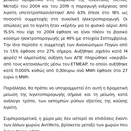
Μεταξύ του 2004 και του 2019 η παραγωγή ενέργειας από
λιγνίτη υποτετραπλασιάστηκε! Από 63% έπεσε στο 18% ως
ποσοστό συμμετοχής στη συνολική ηλεκτροπαραγωγή. Οι
απώλειες για το λιγνίτη ήταν «κέρδη» για το φυσικό αέριο: Από
15,5% που είχε το 2004 έφθασε να είναι πλέον το βασικό
καύσιμο ηλεκτροπαραγωγής με 49% (με στοιχεία Σεπτεμβρίου).
Την ίδια περίοδο η συμμετοχή των Ανανεώσιμων Πηγών από
το 1,5% έφθασε στο 27% σήμερα. Αυξήθηκε ,σχεδόν κατά 14
φορές! Η αλματώδης αύξηση των ΑΠΕ πληρώθηκε «ακριβά»
από τους καταναλωτές μέσω του ΕΤΜΕΑΡ, το οποίο αυξήθηκε
κατά 11.000% καθώς από 0,30ευρω ανά MWh έφθασε στα 27
ευρώ η MWh.
Παράλληλα, θα πρέπει να υπογραμμιστεί ότι αυτή η δραματική
μείωση της λιγνιτοπαραγωγής σήμανε και τη μείωση, κατά
ανάλογο τρόπο, των εκπομπών ρύπων εξαιτίας της καύσης
λιγνίτη.
Συμπερασματικά, η χώρα μας δεν υστερεί σε επιδόσεις έναντι
των άλλων χωρών. Αντίθετα, βρίσκεται μεταξύ των χωρών που