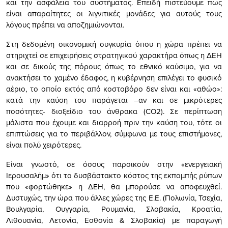
και την ασφάλεια του συστήματος. Επειδή πιστεύουμε πως
είναι απαραίτητες οι λιγνιτικές μονάδες για αυτούς τους
λόγους πρέπει να αποζημιώνονται.
Στη δεδομένη οικονομική συγκυρία όπου η χώρα πρέπει να
στηριχτεί σε επιχειρήσεις στρατηγικού χαρακτήρα όπως η ΔΕΗ
και σε δικούς της πόρους όπως το εθνικό καύσιμο, για να
ανακτήσει το χαμένο έδαφος, η κυβέρνηση επιλέγει το φυσικό
αέριο, το οποίο εκτός από κοστοβόρο δεν είναι και «αθώο»:
κατά την καύση του παράγεται –αν και σε μικρότερες
ποσότητες- διοξείδιο του άνθρακα (CO2). Σε περίπτωση
μάλιστα που έχουμε και διαρροή πριν την καύση του, τότε οι
επιπτώσεις για το περιβάλλον, σύμφωνα με τους επιστήμονες,
είναι πολύ χειρότερες.
Είναι γνωστό, σε όσους παροικούν στην «ενεργειακή
Ιερουσαλήμ» ότι το δυσβάστακτο κόστος της εκπομπής ρύπων
που «φορτώθηκε» η ΔΕΗ, θα μπορούσε να αποφευχθεί.
Δυστυχώς, την ώρα που άλλες χώρες της Ε.Ε. (Πολωνία, Τσεχία,
Βουλγαρία, Ουγγαρία, Ρουμανία, Σλοβακία, Κροατία,
Λιθουανία, Λετονία, Εσθονία & Σλοβακία) με παραγωγή