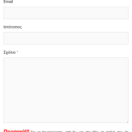
Email
Ιστότοπος
Σχόλιο
*
Προσοχή!!!
Για να δημοσιεύονται, από 'δω και στο εξής, τα σχόλιά σας, θα