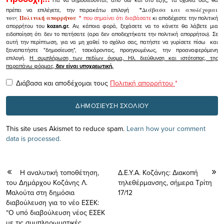
πρέπει να επιλέγετε, την παρακάτω επιλογή
"
Διάβασα και αποδέχομαι
τους
Πολιτική απορρήτου
"
που σημαίνει ότι διαβάσατε
κι αποδέχεστε την πολιτική
απορρήτου του
kozan.gr.
Αν, κάποια φορά, ξεχάσετε να το κάνετε θα λάβετε μια
ειδοποίηση ότι δεν το πατήσατε (αρα δεν αποδεχτήκατε την πολιτική απορρήτου). Σε
αυτή την περίπτωση, για να μη χαθεί το σχόλιο σας, πατήστε να γυρίσετε πίσω και
ξαναπατήστε "δημοσίευση", τσεκάροντας, προηγουμένως, την προαναφερόμενη
επιλογή.
Η συμπλήρωση των πεδίων όνομα, Ηλ. διεύθυνση και ιστότοπος, της
παραπάνω φόρμας,
δεν είναι υποχρεωτική.
Διάβασα και αποδέχομαι τους
Πολιτική απορρήτου
*
This site uses Akismet to reduce spam.
Learn how your comment
data is processed.
Η αναλυτική τοποθέτηση,
Δ.Ε.Υ.Α. Κοζάνης: Διακοπή
του Δημάρχου Κοζάνης Λ.
τηλεθέρμανσης, σήμερα Τρίτη
Μαλούτα στη δημόσια
17/12
διαβούλευση για το νέο ΕΣΕΚ:
“Ο υπό διαβούλευση νέος ΕΣΕΚ
με τις συμπληρωματικές