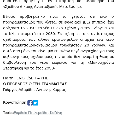
απαιτηθεί άραγε για την κατάρτιση και υλοποίηση του
«Σχεδίου Δίκαιης Αναπτυξιακής Μετάβασης»;
Εξίσου προβληματικό είναι το γεγονός ότι ενώ ο
προγραμματισμός που γίνεται σε ενωσιακό (ΕΕ) επίπεδο έχει
ορίζοντα το 2050, το νέο Εθνικό Σχέδιο για την Ενέργεια και
το Κλίμα σταματά στο 2030. Σε σχέση με τους αντίστοιχους
σχεδιασμούς των άλλων κρατών-μελών υπάρχει ένα κενό
προγραμματισμού-σχεδιασμού τουλάχιστον 20 χρόνων. Και
αυτό από μόνο του είναι μια επιπλέον πηγή ανησυχίας για τους
κυβερνητικούς σχεδιασμούς την οποία δεν αναιρεί η θέση σε
διαβούλευση του νέου κειμένου για τη «Μακροχρόνια
Στρατηγική για το έτος 2050».
Για τη ΓΕΝΟΠ/ΔΕΗ – ΚΗΕ
Ο ΠΡΟΕΔΡΟΣ Ο ΓΕΝ. ΓΡΑΜΜΑΤΕΑΣ
Γιώργος Αδαμίδης Αντώνης Καρράς
Κοινοποίηση:
Topics:
Εορδαία Πτολεμαΐδα
,
Κοζάνη