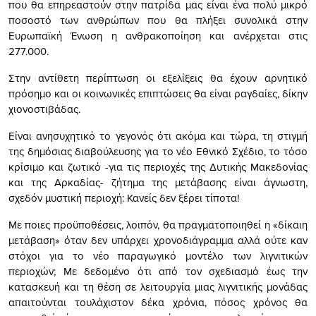
που θα επηρεαστούν στην πατρίδα μας είναι ένα πολύ μικρό
ποσοστό των ανθρώπων που θα πλήξει συνολικά στην
Ευρωπαϊκή Ένωση η ανθρακοποίηση και ανέρχεται στις
277.000.
Στην αντίθετη περίπτωση οι εξελίξεις θα έχουν αρνητικό
πρόσημο και οι κοινωνικές επιπτώσεις θα είναι ραγδαίες, δίκην
χιονοστιβάδας.
Είναι ανησυχητικό το γεγονός ότι ακόμα και τώρα, τη στιγμή
της δημόσιας διαβούλευσης για το νέο Εθνικό Σχέδιο, το τόσο
κρίσιμο και ζωτικό -για τις περιοχές της Δυτικής Μακεδονίας
και της Αρκαδίας- ζήτημα της μετάβασης είναι άγνωστη,
σχεδόν μυστική περιοχή: Κανείς δεν ξέρει τίποτα!
Με ποιες προϋποθέσεις, λοιπόν, θα πραγματοποιηθεί η «δίκαιη
μετάβαση» όταν δεν υπάρχει χρονοδιάγραμμα αλλά ούτε καν
στόχοι για το νέο παραγωγικό μοντέλο των λιγνιτικών
περιοχών; Με δεδομένο ότι από τον σχεδιασμό έως την
κατασκευή και τη θέση σε λειτουργία μιας λιγνιτικής μονάδας
απαιτούνται τουλάχιστον δέκα χρόνια, πόσος χρόνος θα