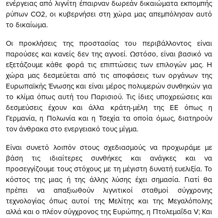
ενέργειας από λιγνίτη έπαιρναν δωρεάν δικαιώματα εκπομπής
ρύπων CO2, οι κυβερνήσει στη χώρα μας απεμπόλησαν αυτό
το δικαίωμα.
Οι προκλήσεις της προστασίας του περιβάλλοντος είναι
παρούσες και κανείς δεν της αγνοεί. Ωστόσο, είναι βασικό να
εξετάζουμε κάθε φορά τις επιπτώσεις των επιλογών μας. Η
χώρα μας δεσμεύεται από τις αποφάσεις των οργάνων της
Ευρωπαϊκής Ένωσης και είναι μέρος πολυμερών συνθηκών για
το κλίμα όπως αυτή του Παρισιού. Τις ίδιες υποχρεώσεις και
δεσμεύσεις έχουν και άλλα κράτη-μέλη της ΕΕ όπως η
Γερμανία, η Πολωνία και η Τσεχία τα οποία όμως, διατηρούν
τον άνθρακα στο ενεργειακό τους μίγμα.
Είναι συνετό λοιπόν στους σχεδιασμούς να προχωράμε με
βάση τις ιδιαίτερες συνθήκες και ανάγκες και να
προσεγγίζουμε τους στόχους με τη μέγιστη δυνατή ευελιξία. Το
κόστος της μιας ή της άλλης λύσης έχει σημασία. Γιατί θα
πρέπει να απαξιωθούν λιγνιτικοί σταθμοί σύγχρονης
τεχνολογίας όπως αυτοί της Μελίτης και της Μεγαλόπολης
αλλά και ο πλέον σύγχρονος της Ευρώπης, η Πτολεμαΐδα V; Και