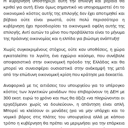
Η κυβέρνηση υποστηρίζει αυτή την επιλογή και βέβαια θα
κριθεί για αυτή. Είναι όμως σημαντικό να υπογραμμιστεί ότι το
οικονομικό κόστος αυτής της επιλογής δεν έχει αποτιμηθεί και
βέβαια ούτε είναι γνωστά, ούτε πολύ περισσότερο η
κυβέρνηση έχει προσδιορίσει τα οικονομικά οφέλη αυτής της
επιλογής. Αντί αυτών το μόνο που προβάλλεται είναι το μήνυμα
της πράσινης οικονομίας και η ελπίδα για βιώσιμη ανάπτυξη!
Χωρίς συγκεκριμένους στόχους, ούτε καν υποθέσεις, η χώρα
εγκαταλείπει το λιγνίτη, ένα εγχώριο καύσιμο, που συνέβαλε
αποφασιστικά στην οικονομική πρόοδο της Ελλάδας και θα
μπορεί να συνεισφέρει ουσιαστικά στην ανάκαμψή της μετά
από την επώδυνη οικονομική κρίση που κράτησε μια δεκαετία.
Αναφορικά με τις αιτιάσεις του υπουργείου για το υπέρογκο
κόστος των λιγνιτικών μονάδων που επιβαρύνουν τη ΔΕΗ με
300 εκατ. ευρώ το χρόνο και πως θα άξιζε «να πληρώνονται οι
εργαζόμενοι χωρίς να δουλεύουν», η απάντηση είναι απλή.
Μπορεί να κλείσουν οι μονάδες (για να μην υπάρχει και το
νομικό βάρος στις πλάτες του υπουργείου) αλλά με κάποιο
τρόπο η κυβέρνηση θα πρέπει να μεριμνήσει για την επάρκεια