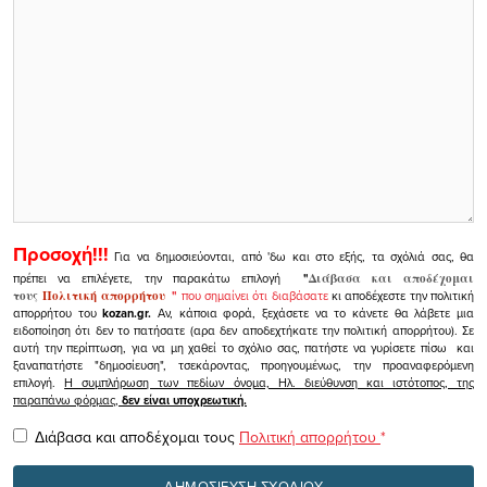
Προσοχή!!!
Για να δημοσιεύονται, από 'δω και στο εξής, τα σχόλιά σας, θα
πρέπει να επιλέγετε, την παρακάτω επιλογή
"
Διάβασα και αποδέχομαι
τους
Πολιτική απορρήτου
"
που σημαίνει ότι διαβάσατε
κι αποδέχεστε την πολιτική
απορρήτου του
kozan.gr.
Αν, κάποια φορά, ξεχάσετε να το κάνετε θα λάβετε μια
ειδοποίηση ότι δεν το πατήσατε (αρα δεν αποδεχτήκατε την πολιτική απορρήτου). Σε
αυτή την περίπτωση, για να μη χαθεί το σχόλιο σας, πατήστε να γυρίσετε πίσω και
ξαναπατήστε "δημοσίευση", τσεκάροντας, προηγουμένως, την προαναφερόμενη
επιλογή.
Η συμπλήρωση των πεδίων όνομα, Ηλ. διεύθυνση και ιστότοπος, της
παραπάνω φόρμας,
δεν είναι υποχρεωτική.
Διάβασα και αποδέχομαι τους
Πολιτική απορρήτου
*