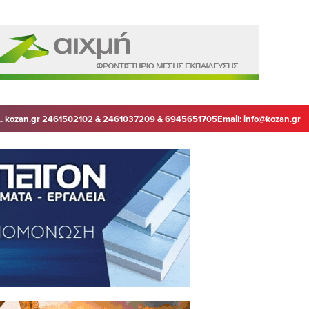
. kozan.gr 2461502102 & 2461037209 & 6945651705
Email:
info@kozan.gr