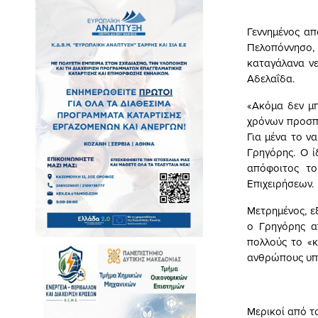
Γεννημένος απ
Πελοπόννησο, 
καταγάλανα νε
Αδελαΐδα.
«Ακόμα δεν μ
χρόνων προσπα
Για μένα το ν
Γρηγόρης. Ο ί
απόφοιτος το
Επιχειρήσεων.
Μετρημένος, ε
ο Γρηγόρης α
πολλούς το «κ
ανθρώπους υπ
Μερικοί από τ