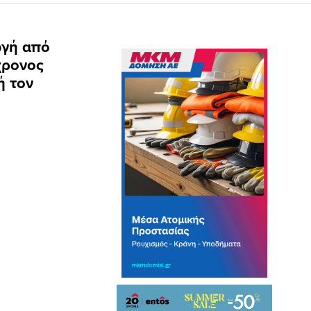
ωγή από
χρονος
ή τον