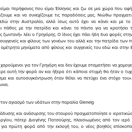
 είμαι περήφανος που είμαι Έλληνας και ζω σε μια χώρα που αφή
ζουμε και να συνεχίζουμε τις παραδόσεις μας. Νιώθω πραγματι
εδώ στην Αυστραλία, αλλά ίσως αυτό έχει να κάνει και με το
ει πάθος με την πατρίδα και κάνει τα πάντα για να κρατήσει τ
 ζωντανή» λέει ο Γρηγόρης. Ο ίδιος έχει πάει ήδη δυο φορές στη
 συγγενείς και φίλους των γονέων του αλλά και την πατρίδα των
ι αμέτρητα μηνύματα από φίλους και συγγενείς του εδώ και στην Ε
 χαρούμενοι για τον Γρηγόρη και δεν έχουμε σταματήσει να χαμογε
ρε αυτή την φορά αν και ήξερα ότι κάποια στιγμή θα ήταν ο τυχερ
σμα και αυτοσυγκέντρωση όταν θέλει να πετύχει ένα στόχο του»,
Άννα.
τον αγιασμό των υδάτων στην παραλία Glenelg
τάδυσης και ανάσυρσης του σταυρού πραγματοποίησε ο ιερατικώ
ργίου, πάτερ Διογένης Πατσούρης, πλαισιωμένος από τον ιερό
για πρώτη φορά από την εκλογή του, ο νέος βοηθός επίσκοπος