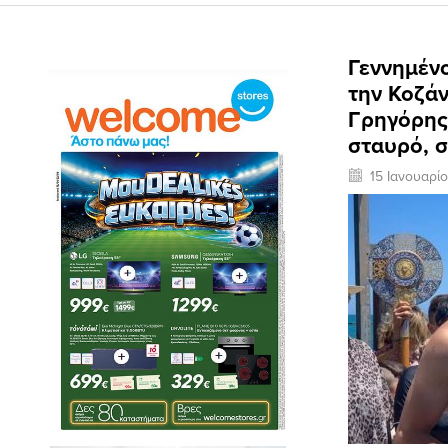
Γεννημέν
την Κοζάν
Γρηγόρης
σταυρό, σ
15 Ιανουαρί