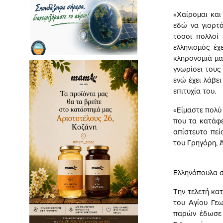
«Χαίρομαι και
εδώ να γιορτά
τόσοι πολλοί 
ελληνισμός έχ
κληρονομιά μας
γνωρίσει τους
ενώ έχει λάβε
επιτυχία του.
«Είμαστε πολύ
που τα κατάφε
απίστευτο πεί
του Γρηγόρη, 
Ελληνόπουλα σ
Την τελετή κα
του Αγίου Γεω
παρών έδωσε 