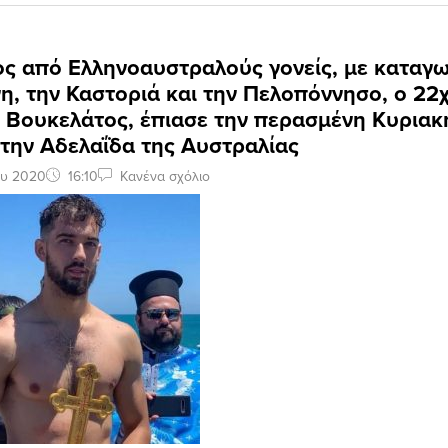
ος από Ελληνοαυστραλούς γονείς, με καταγ
η, την Καστοριά και την Πελοπόννησο, ο 22
 Βουκελάτος, έπιασε την περασμένη Κυριακ
την Αδελαΐδα της Αυστραλίας
ου 2020
16:10
Κανένα σχόλιο