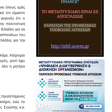
νει όλους εμάς
κά ότι είμαστε
 γεγονός ότι ο
ην πολιτιστική
ν Ελλάδα για να
 παππούδων του
λλάδα, για την
λάμε. Χαίρομαι
ός, γιατί έχει
 λέει η μητέρα
ς προϊστάμενος
 κλήρο, ενώ το
 Σινώπης κ.κ.