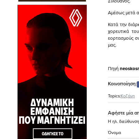
Σιλουανός.
Αμέσως μετά α
Κατά την διάρ
χορευτικά το
εορτασμούς συ
μας.
Πηγή
neoskos
Κοινοποίηση:
Topics:
Κοζάνη
Αφήστε μία α
Η ηλ. διεύθυνση
Όνομα