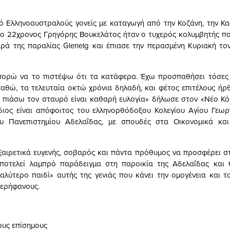
ό Ελληνοαυστραλούς γονείς με καταγωγή από την Κοζάνη, την Κα
ο 22χρονος Γρηγόρης Βουκελάτος ήταν ο τυχερός κολυμβητής π
ρά της παραλίας Glenelg και έπιασε την περασμένη Κυριακή το
πορώ να το πιστέψω ότι τα κατάφερα. Έχω προσπαθήσει τόσες 
θώ, τα τελευταία οκτώ χρόνια δηλαδή, και φέτος επιτέλους ήρθ
α πιάσω τον σταυρό είναι καθαρή ευλογία» δήλωσε στον «Νέο Κ
διος είναι απόφοιτος του ελληνορθόδοξου Κολεγίου Αγίου Γεωρ
υ Πανεπιστημίου Αδελαΐδας, με σπουδές στα Οικονομικά και
ξαιρετικά ευγενής, σοβαρός και πάντα πρόθυμος να προσφέρει σ
ποτελεί λαμπρό παράδειγμα στη παροικία της Αδελαΐδας και 
αλύτερο παιδί» αυτής της γενιάς που κάνει την ομογένεια και τ
ερήφανους.
ους επίσημους