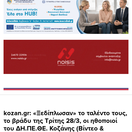
kozan.gr: «Ξεδίπλωσαν» το ταλέντο τους,
το βράδυ της Τρίτης 28/3, οι ηθοποιοί
του ΔΗ.ΠΕ.ΘΕ. Κοζάνης (Bίντεο &