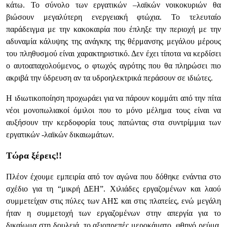
κάτω. Το σύνολο των εργατικών –λαϊκών νοικοκυριών θα
βιώσουν μεγαλύτερη ενεργειακή φτώχια. Το τελευταίο
παράδειγμα με την κακοκαιρία που έπληξε την περιοχή με την
αδυναμία κάλυψης της ανάγκης της θέρμανσης μεγάλου μέρους
του πληθυσμού είναι χαρακτηριστικό. Δεν έχει τίποτα να κερδίσει
ο αυτοαπαχολούμενος, ο φτωχός αγρότης που θα πληρώσει πιο
ακριβά την ύδρευση αν τα υδροηλεκτρικά περάσουν σε ιδιώτες.
Η ιδιωτικοποίηση προχωράει για να πάρουν κομμάτι από την πίτα
νέοι μονοπωλιακοί όμιλοι που το μόνο μέλημα τους είναι να
αυξήσουν την κερδοφορία τους πατώντας στα συντρίμμια των
εργατικών -λαϊκών δικαιωμάτων.
Τώρα ξέρεις!!
Πλέον έχουμε εμπειρία από τον αγώνα που δόθηκε ενάντια στο
σχέδιο για τη “μικρή ΔΕΗ”. Χιλιάδες εργαζομένων και λαού
συμμετείχαν στις πύλες των ΑΗΣ και στις πλατείες, ενώ μεγάλη
ήταν η συμμετοχή των εργαζομένων στην απεργία για το
δικαίωμα στη δουλειά, το αξιοπρεπές μεροκάματο, φθηνό ρεύμα,