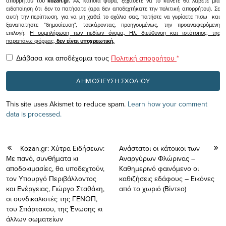
απορρήτου του
kozan.gr.
Αν, κάποια φορά, ξεχάσετε να το κάνετε θα λάβετε μια
ειδοποίηση ότι δεν το πατήσατε (αρα δεν αποδεχτήκατε την πολιτική απορρήτου). Σε
αυτή την περίπτωση, για να μη χαθεί το σχόλιο σας, πατήστε να γυρίσετε πίσω και
ξαναπατήστε "δημοσίευση", τσεκάροντας, προηγουμένως, την προαναφερόμενη
επιλογή.
Η συμπλήρωση των πεδίων όνομα, Ηλ. διεύθυνση και ιστότοπος, της
παραπάνω φόρμας,
δεν είναι υποχρεωτική.
Διάβασα και αποδέχομαι τους
Πολιτική απορρήτου
*
This site uses Akismet to reduce spam.
Learn how your comment
data is processed.
Kozan.gr: Χύτρα Ειδήσεων:
Ανάστατοι οι κάτοικοι των
Με πανό, συνθήματα κι
Αναργύρων Φλώρινας –
αποδοκιμασίες, θα υποδεχτούν,
Καθημερινό φαινόμενο οι
τον Υπουργό Περιβάλλοντος
καθιζήσεις εδάφους – Εικόνες
και Ενέργειας, Γιώργο Σταθάκη,
από το χωριό (Βίντεο)
οι συνδικαλιστές της ΓΕΝΟΠ,
του Σπάρτακου, της Ένωσης κι
άλλων σωματείων