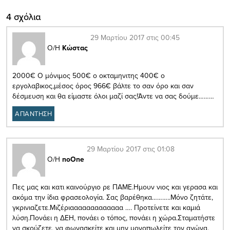
4 σχόλια
29 Μαρτίου 2017 στις 00:45
Ο/Η
Κώστας
2000€ Ο μόνιμος 500€ ο οκταμηνιτης 400€ ο
εργολαβικος,μέσος όρος 966€ βάλτε το σαν όρο και σαν
δέσμευση και θα είμαστε όλοι μαζί σας!Άντε να σας δούμε………
ΑΠΑΝΤΗΣΗ
29 Μαρτίου 2017 στις 01:08
Ο/Η
noOne
Πες μας και κατι καινούργιο ρε ΠΑΜΕ.Ημουν νιος και γερασα και
ακόμα την ίδια φρασεολογία. Σας βαρέθηκα………..Μόνο ζητάτε,
γκρινιαζετε.Μιζέριααααααααααααα …. Προτείνετε και καμιά
λύση.Πονάει η ΔΕΗ, πονάει ο τόπος, πονάει η χώρα.Σταματήστε
να σκούζετε, να φωνασκείτε και μην μονοπωλείτε τον αγώνα.