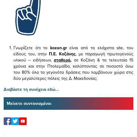
Γνωρίζετε ότι το
kozan.gr
είναι από τα ελάχιστα
site, του
είδους του,
στην
Π.Ε. Κοζάνης
, με παραγωγή πρωτογενούς
υλικού – ειδήσεων,
σταθερά,
σε Κοζάνη & τα τελευταία 15
χρόνια και στην Πτολεμαΐδα, καλύπτοντας σε ποσοστό άνω
του 80% όλα τα γεγονότα δράσεις που λαμβάνουν χώρα στις
δύο μεγαλύτερες πόλεις της Δ. Μακεδονίας;
Διαβάστε τη συνέχεια εδώ...
Μείνετε συντονισμένοι