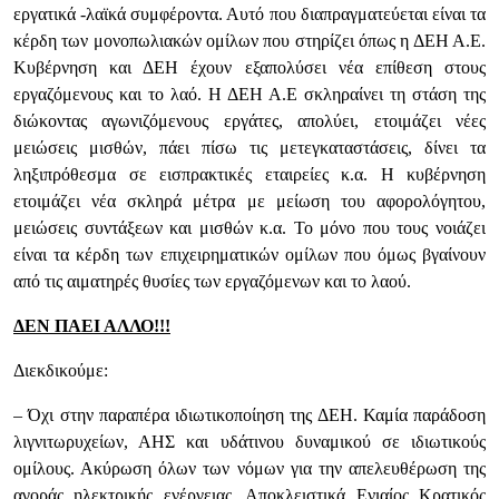
εργατικά -λαϊκά συμφέροντα. Αυτό που διαπραγματεύεται είναι τα
κέρδη των μονοπωλιακών ομίλων που στηρίζει όπως η ΔΕΗ Α.Ε.
Κυβέρνηση και ΔΕΗ έχουν εξαπολύσει νέα επίθεση στους
εργαζόμενους και το λαό. Η ΔΕΗ Α.Ε σκληραίνει τη στάση της
διώκοντας αγωνιζόμενους εργάτες, απολύει, ετοιμάζει νέες
μειώσεις μισθών, πάει πίσω τις μετεγκαταστάσεις, δίνει τα
ληξιπρόθεσμα σε εισπρακτικές εταιρείες κ.α. Η κυβέρνηση
ετοιμάζει νέα σκληρά μέτρα με μείωση του αφορολόγητου,
μειώσεις συντάξεων και μισθών κ.α. Το μόνο που τους νοιάζει
είναι τα κέρδη των επιχειρηματικών ομίλων που όμως βγαίνουν
από τις αιματηρές θυσίες των εργαζόμενων και το λαού.
ΔΕΝ ΠΑΕΙ ΑΛΛΟ!!!
Διεκδικούμε:
– Όχι στην παραπέρα ιδιωτικοποίηση της ΔΕΗ. Καμία παράδοση
λιγνιτωρυχείων, ΑΗΣ και υδάτινου δυναμικού σε ιδιωτικούς
ομίλους. Ακύρωση όλων των νόμων για την απελευθέρωση της
αγοράς ηλεκτρικής ενέργειας. Αποκλειστικά Ενιαίος Κρατικός