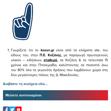
Γνωρίζετε ότι το
kozan.gr
είναι από τα ελάχιστα
site, του
είδους του,
στην
Π.Ε. Κοζάνης
, με παραγωγή πρωτογενούς
υλικού – ειδήσεων,
σταθερά,
σε Κοζάνη & τα τελευταία 15
χρόνια και στην Πτολεμαΐδα, καλύπτοντας σε ποσοστό άνω
του 80% όλα τα γεγονότα δράσεις που λαμβάνουν χώρα στις
δύο μεγαλύτερες πόλεις της Δ. Μακεδονίας;
Διαβάστε τη συνέχεια εδώ...
Μείνετε συντονισμένοι