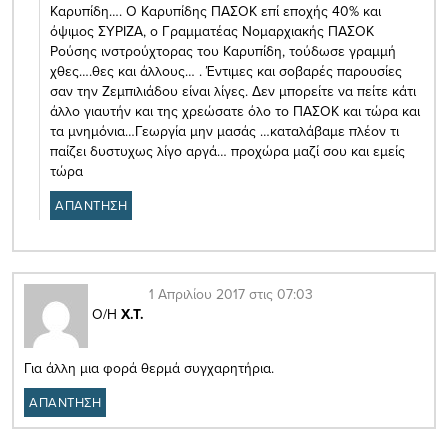
Καρυπίδη…. Ο Καρυπίδης ΠΑΣΟΚ επί εποχής 40% και
όψιμος ΣΥΡΙΖΑ, ο Γραμματέας Νομαρχιακής ΠΑΣΟΚ
Ρούσης ινστρούχτορας του Καρυπίδη, τούδωσε γραμμή
χθες….θες και άλλους… . Έντιμες και σοβαρές παρουσίες
σαν την Ζεμπιλιάδου είναι λίγες. Δεν μπορείτε να πείτε κάτι
άλλο γιαυτήν και της χρεώσατε όλο το ΠΑΣΟΚ και τώρα και
τα μνημόνια…Γεωργία μην μασάς …καταλάβαμε πλέον τι
παίζει δυστυχως λίγο αργά… προχώρα μαζί σου και εμείς
τώρα
ΑΠΑΝΤΗΣΗ
1 Απριλίου 2017 στις 07:03
Ο/Η
Χ.Τ.
Για άλλη μια φορά θερμά συγχαρητήρια.
ΑΠΑΝΤΗΣΗ