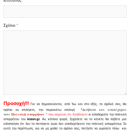
Ιστότοπος
Σχόλιο
*
Προσοχή!!!
Για να δημοσιεύονται, από 'δω και στο εξής, τα σχόλιά σας, θα
πρέπει να επιλέγετε, την παρακάτω επιλογή
"
Διάβασα και αποδέχομαι
τους
Πολιτική απορρήτου
"
που σημαίνει ότι διαβάσατε
κι αποδέχεστε την πολιτική
απορρήτου του
kozan.gr.
Αν, κάποια φορά, ξεχάσετε να το κάνετε θα λάβετε μια
ειδοποίηση ότι δεν το πατήσατε (αρα δεν αποδεχτήκατε την πολιτική απορρήτου). Σε
αυτή την περίπτωση, για να μη χαθεί το σχόλιο σας, πατήστε να γυρίσετε πίσω και