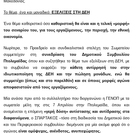
Μακεδονίας.
Το θέμα, ένα και μοναδικό:
ΕΞΕΛΙΞΕΙΣ ΣΤΗ ΔΕΗ
Ένα θέμα καθοριστικό όσο
καθοριστική θα είναι και η τελική «μορφή»
του σεναρίου του, για τους εργαζόμενους, την περιοχή, την εθνική
οικονομία.
Νωρίτερα, το Προεδρείο και συνδικαλιστικά στελέχη του Σωματείου
συμμετείχαν στη
συνεδρίαση του Δημοτικού Συμβουλίου
Πτολεμαϊδας
όπου και συζητήθηκε το θέμα των εξελίξεων στη ΔΕΗ, με
το συμβούλιο να εκφράζει την
κάθετη αντίρρησή του στην
ιδιωτικοποίηση της ΔΕΗ και την πώληση μονάδων, ενώ θα
συμμετέχει (όπως και στο παρελθόν) και σε όποιες μορφές αγώνα
αποφασιστούν από τους εργαζόμενους.
Μία ανάσα πριν από το συλλαλητήριο που διοργανώνει η ΓΕΝΟΠ με τα
σωματεία μέλη της στις 7 Απριλίου στην Πτολεμαϊδα, όπου και
αναμένεται η επόμενη
«γερή δόση» αντίστασης και αντίδρασης στα
διαφαινόμενα
, ο ΣΠΑΡΤΑΚΟΣ –τόσο στη διαδικασία του Δημοτικού όσο
και του Περιφερειακού συμβουλίου- διεμήνυσε για μία ακόμα φορά ότι ο
αγώνας
είναι ομόψυχος, ανένδοτος, ανυποχώρητος.