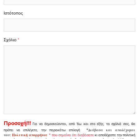
Ιστότοπος
Σχόλιο
*
Προσοχή!!!
Για να δημοσιεύονται, από 'δω και στο εξής, τα σχόλιά σας, θα
πρέπει να επιλέγετε, την παρακάτω επιλογή
"
Διάβασα και αποδέχομαι
τους
Πολιτική απορρήτου
"
που σημαίνει ότι διαβάσατε
κι αποδέχεστε την πολιτική