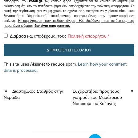
απορρήτου του
kozan.gr.
Αν, κάποια φορά, ξεχάσετε να το κάνετε θα λάβετε μια
ειδοποίηση ότι δεν το πατήσατε (αρα δεν αποδεχτήκατε την πολιτική απορρήτου). Σε
αυτή την περίπτωση, για να μη χαθεί το σχόλιο σας, πατήστε να γυρίσετε πίσω και
ξαναπατήστε "δημοσίευση", τσεκάροντας, προηγουμένως, την προαναφερόμενη
επιλογή.
Η συμπλήρωση των πεδίων όνομα, Ηλ. διεύθυνση και ιστότοπος, της
παραπάνω φόρμας,
δεν είναι υποχρεωτική.
Διάβασα και αποδέχομαι τους
Πολιτική απορρήτου
*
This site uses Akismet to reduce spam.
Learn how your comment
data is processed.
Διαστημικός Σταθμός στην
Ευχαριστήριο προς τους
Νεράιδα
γιατρούς του Μαμάτσειου
Νοσοκομείου Κοζάνης