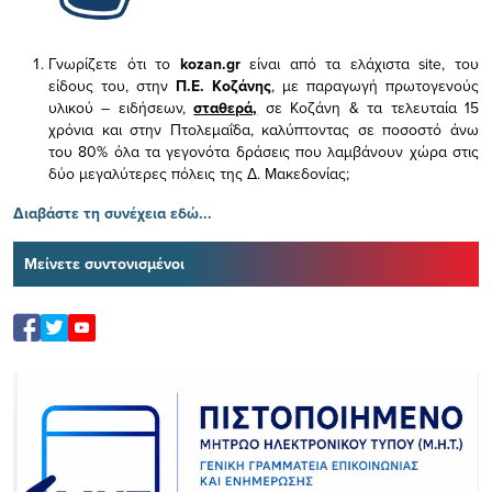
Γνωρίζετε ότι το
kozan.gr
είναι από τα ελάχιστα
site, του
είδους του,
στην
Π.Ε. Κοζάνης
, με παραγωγή πρωτογενούς
υλικού – ειδήσεων,
σταθερά,
σε Κοζάνη & τα τελευταία 15
χρόνια και στην Πτολεμαΐδα, καλύπτοντας σε ποσοστό άνω
του 80% όλα τα γεγονότα δράσεις που λαμβάνουν χώρα στις
δύο μεγαλύτερες πόλεις της Δ. Μακεδονίας;
Διαβάστε τη συνέχεια εδώ...
Μείνετε συντονισμένοι