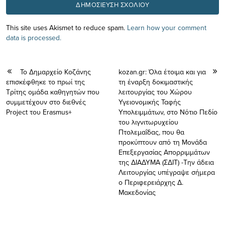
This site uses Akismet to reduce spam.
Learn how your comment
data is processed.
Το Δημαρχείο Κοζάνης
kozan.gr: Όλα έτοιμα και για
επισκέφθηκε το πρωί της
τη έναρξη δοκιμαστικής
Τρίτης ομάδα καθηγητών που
λειτουργίας του Χώρου
συμμετέχουν στο διεθνές
Υγειονομικής Ταφής
Project του Erasmus+
Υπολειμμάτων, στο Νότιο Πεδίο
του λιγνιτωρυχείου
Πτολεμαΐδας, που θα
προκύπτουν από τη Μονάδα
Επεξεργασίας Απορριμμάτων
της ΔΙΑΔΥΜΑ (ΣΔΙΤ) -Την άδεια
Λειτουργίας υπέγραψε σήμερα
ο Περιφερειάρχης Δ.
Μακεδονίας