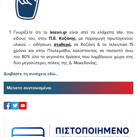
Γνωρίζετε ότι το
kozan.gr
είναι από τα ελάχιστα
site, του
είδους του,
στην
Π.Ε. Κοζάνης
, με παραγωγή πρωτογενούς
υλικού – ειδήσεων,
σταθερά,
σε Κοζάνη & τα τελευταία 15
χρόνια και στην Πτολεμαΐδα, καλύπτοντας σε ποσοστό άνω
του 80% όλα τα γεγονότα δράσεις που λαμβάνουν χώρα στις
δύο μεγαλύτερες πόλεις της Δ. Μακεδονίας;
Διαβάστε τη συνέχεια εδώ...
Μείνετε συντονισμένοι