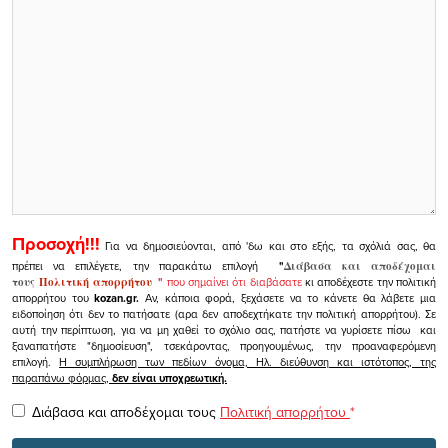
Προσοχή!!!
Για να δημοσιεύονται, από 'δω και στο εξής, τα σχόλιά σας, θα
πρέπει να επιλέγετε, την παρακάτω επιλογή
"
Διάβασα και αποδέχομαι
τους
Πολιτική απορρήτου
"
που σημαίνει ότι διαβάσατε
κι αποδέχεστε την πολιτική
απορρήτου του
kozan.gr.
Αν, κάποια φορά, ξεχάσετε να το κάνετε θα λάβετε μια
ειδοποίηση ότι δεν το πατήσατε (αρα δεν αποδεχτήκατε την πολιτική απορρήτου). Σε
αυτή την περίπτωση, για να μη χαθεί το σχόλιο σας, πατήστε να γυρίσετε πίσω και
ξαναπατήστε "δημοσίευση", τσεκάροντας, προηγουμένως, την προαναφερόμενη
επιλογή.
Η συμπλήρωση των πεδίων όνομα, Ηλ. διεύθυνση και ιστότοπος, της
παραπάνω φόρμας,
δεν είναι υποχρεωτική.
Διάβασα και αποδέχομαι τους
Πολιτική απορρήτου
*