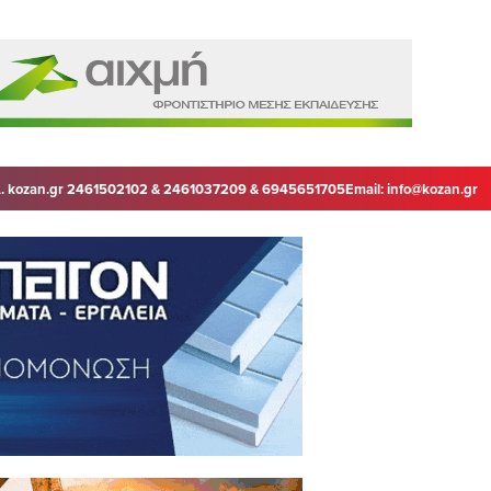
. kozan.gr 2461502102 & 2461037209 & 6945651705
Email:
info@kozan.gr