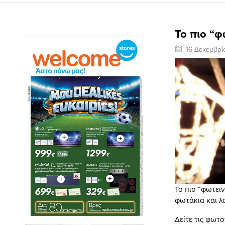
To πιο “φ
16 Δεκεμβρί
To πιο “φωτειν
φωτάκια και λ
Δείτε τις φωτο