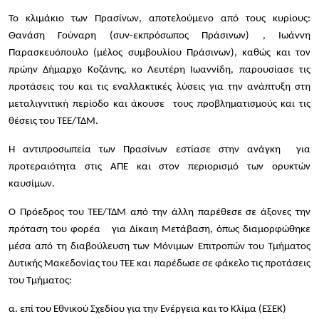
Το κλιμάκιο των Πρασίνων, αποτελούμενο από τους κυρίους:
Θανάση Γούναρη (συν-εκπρόσωπος Πράσινων) , Ιωάννη
Παρασκευόπουλο (μέλος συμβουλίου Πράσινων), καθώς και τον
πρώην Δήμαρχο Κοζάνης, κο Λευτέρη Ιωαννίδη, παρουσίασε τις
προτάσεις του και τις εναλλακτικές λύσεις για την ανάπτυξη στη
μεταλιγνιτική περίοδο και άκουσε τους προβληματισμούς και τις
θέσεις του ΤΕΕ/ΤΔΜ.
Η αντιπροσωπεία των Πρασίνων εστίασε στην ανάγκη για
προτεραιότητα στις ΑΠΕ και στον περιορισμό των ορυκτών
καυσίμων.
Ο Πρόεδρος του ΤΕΕ/ΤΔΜ από την άλλη παρέθεσε σε άξονες την
πρόταση του φορέα για Δίκαιη Μετάβαση, όπως διαμορφώθηκε
μέσα από τη διαβούλευση των Μόνιμων Επιτροπών του Τμήματος
Δυτικής Μακεδονίας του ΤΕΕ και παρέδωσε σε φάκελο τις προτάσεις
του Τμήματος:
α. επί του Εθνικού Σχεδίου για την Ενέργεια και το Κλίμα (ΕΣΕΚ)