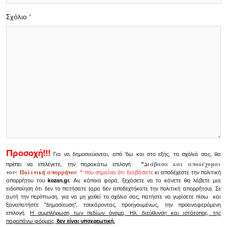
Σχόλιο
*
Προσοχή!!!
Για να δημοσιεύονται, από 'δω και στο εξής, τα σχόλιά σας, θα
πρέπει να επιλέγετε, την παρακάτω επιλογή
"
Διάβασα και αποδέχομαι
τους
Πολιτική απορρήτου
"
που σημαίνει ότι διαβάσατε
κι αποδέχεστε την πολιτική
απορρήτου του
kozan.gr.
Αν, κάποια φορά, ξεχάσετε να το κάνετε θα λάβετε μια
ειδοποίηση ότι δεν το πατήσατε (αρα δεν αποδεχτήκατε την πολιτική απορρήτου). Σε
αυτή την περίπτωση, για να μη χαθεί το σχόλιο σας, πατήστε να γυρίσετε πίσω και
ξαναπατήστε "δημοσίευση", τσεκάροντας, προηγουμένως, την προαναφερόμενη
επιλογή.
Η συμπλήρωση των πεδίων όνομα, Ηλ. διεύθυνση και ιστότοπος, της
παραπάνω φόρμας,
δεν είναι υποχρεωτική.