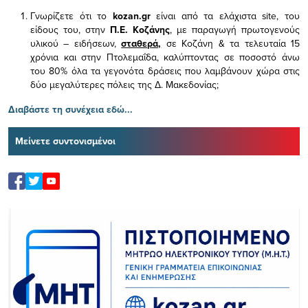
Γνωρίζετε ότι το
kozan.gr
είναι από τα ελάχιστα
site, του
είδους του,
στην
Π.Ε. Κοζάνης
, με παραγωγή πρωτογενούς
υλικού – ειδήσεων,
σταθερά,
σε Κοζάνη & τα τελευταία 15
χρόνια και στην Πτολεμαΐδα, καλύπτοντας σε ποσοστό άνω
του 80% όλα τα γεγονότα δράσεις που λαμβάνουν χώρα στις
δύο μεγαλύτερες πόλεις της Δ. Μακεδονίας;
Διαβάστε τη συνέχεια εδώ...
Μείνετε συντονισμένοι