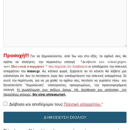
Προσοχή!!!
Για να δημοσιεύονται, από 'δω και στο εξής, τα σχόλιά σας, θα
πρέπει να επιλέγετε, την παρακάτω επιλογή
"
Διάβασα και αποδέχομαι
τους
Πολιτική απορρήτου
"
που σημαίνει ότι διαβάσατε
κι αποδέχεστε την πολιτική
απορρήτου του
kozan.gr.
Αν, κάποια φορά, ξεχάσετε να το κάνετε θα λάβετε μια
ειδοποίηση ότι δεν το πατήσατε (αρα δεν αποδεχτήκατε την πολιτική απορρήτου). Σε
αυτή την περίπτωση, για να μη χαθεί το σχόλιο σας, πατήστε να γυρίσετε πίσω και
ξαναπατήστε "δημοσίευση", τσεκάροντας, προηγουμένως, την προαναφερόμενη
επιλογή.
Η συμπλήρωση των πεδίων όνομα, Ηλ. διεύθυνση και ιστότοπος, της
παραπάνω φόρμας,
δεν είναι υποχρεωτική.
Διάβασα και αποδέχομαι τους
Πολιτική απορρήτου
*