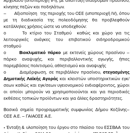
Αρχελάου (υποπεριοχή V-I), με ανάπτυξη διαδρομών πρασίνου,
κίνησης πεζών και ποδηλάτων.
– Αξιοποίηση της περιοχής του ΟΣΕ (υποπεριοχή IV), όπου
με τη διαδικασία της πολεοδόμησης θα προβλεφθούν
κατάλληλες χρήσεις ώστε να υποδεχθούν:
o Το κτίριο του Σταθμού καθώς και χώρο για τις
λειτουργικές ανάγκες του επιβατικού σιδηροδρομικού
σταθμού
o
Βιοκλιματικό πάρκο
με εκτενείς χώρους πρασίνου –
πάρκο αναψυχής, και περιβαλλοντικής αγωγής, ήπιες
παρεμβάσεις πολιτισμού, αθλητισμού και αναψυχής
o Διαμόρφωση, σε περιβάλλον πρασίνου,
στεγασμένης
Δημοτικής Λαϊκής Αγοράς
και κλειστών υποστηρικτικών εγκ/
σεων καθώς και εγκ/σεων υγειονομικού ενδιαφέροντος, χώροι
οι οποίοι μπορούν να χρησιμοποιούνται και για περιοδικές
εκθέσεις τοπικών προϊόντων και για άλλες δραστηριότητες.
Βασικά σημεία προγραμματικής συμφωνίας Δήμου Κοζάνης–
ΟΣΕ Α.Ε. – ΓΑΙΑΟΣΕ Α.Ε.
• Ένταξη & υλοποίηση του έργου στο πλαίσιο του ΕΣΣΒΑΑ του