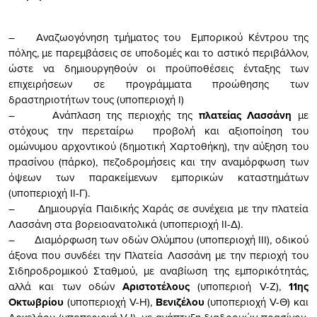
– Αναζωογόνηση τμήματος του Εμπορικού Κέντρου της
πόλης, με παρεμβάσεις σε υποδομές και το αστικό περιβάλλον,
ώστε να δημιουργηθούν οι προϋποθέσεις ένταξης των
επιχειρήσεων σε προγράμματα προώθησης των
δραστηριοτήτων τους (υποπεριοχή Ι)
– Ανάπλαση της περιοχής της
πλατείας Λασσάνη
με
στόχους την περεταίρω προβολή και αξιοποίηση του
ομώνυμου αρχοντικού (δημοτική Χαρτοθήκη), την αύξηση του
πρασίνου (πάρκο), πεζοδρομήσεις και την αναμόρφωση των
όψεων των παρακείμενων εμπορικών καταστημάτων
(υποπεριοχή ΙΙ-Γ).
– Δημιουργία Παιδικής Χαράς σε συνέχεια με την πλατεία
Λασσάνη στα βορειοανατολικά (υποπεριοχή ΙΙ-Δ).
– Διαμόρφωση των οδών Ολύμπου (υποπεριοχή ΙΙΙ), οδικού
άξονα που συνδέει την Πλατεία Λασσάνη με την περιοχή του
Σιδηροδρομικού Σταθμού, με αναβίωση της εμπορικότητάς,
αλλά και των οδών
Αριστοτέλους
(υποπεριοή V-Ζ),
11ης
Οκτωβρίου
(υποπεριοχή V-Η),
Βενιζέλου
(υποπεριοχή V-Θ) και