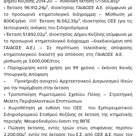
Δήμου Κοζάνης 2014-20 – συνολική έκταση 171.565,85μ²
• Έκταση 96.912,24μ², ιδιοκτησίας ΓΑΙΑΟΣΕ Α.Ε. (σύμφωνα με
το προσωρινό κτηματολογικό διάγραμμα) – Μίσθωση με
800€/μήνα ////// Έκταση 16.562,33μ², ιδιοκτησίας ΟΣΕ (για τις
λειτουργικές ανάγκες του Σιδηροδρόμου)
• Έκταση 51.892,02μ², ιδιοκτησίας Δήμου Κοζάνης (σύμφωνα με
το προσωρινό κτηματολογικό διάγραμμα –διεκδικούμενη από
ΓΑΙΑΟΣΕ Α.Ε.) – Σε περίπτωση τελεσίδικης απόφασης
κτηματολογικού δικαστή για απόδοση στη ΓΑΙΑΟΣΕ Α.Ε.
μίσθωση με 3.600,00€/έτος
• Παραχώρηση κατά χρήση για 99 χρόνια – έκδοση Κοινής
Υπουργικής Απόφαση
• Προκήρυξη ανοιχτού Αρχιτεκτονικού Διαγωνισμού Ιδεών
για την παρέμβαση στην έκταση.
• Τροποποίηση Ρυμοτομικού Σχεδίου Πόλης – Στρατηγική
Μελέτη Περιβαλλοντικών Επιπτώσεων
• Χωροθέτηση με ευθύνη του ΟΣΕ του Εμπορευματικού
Σιδηροδρομικού Σταθμού Κοζάνης σε έκταση της κτηματικής
περιοχής Μαυροδενδρίου έναντι της ΒΙΠΕ
• Πώληση έκτασης, εντός τριών ετών, επιφάνειας περίπου
2.200,00μ², εντός της έκτασης του Σ.Σ. από ΟΣΕ Α.Ε. προς τον