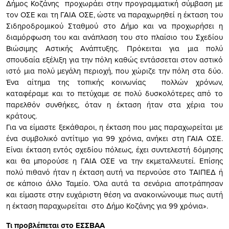
Δήμος Κοζάνης προχωράει στην προγραμματική σύμβαση με
τον ΟΣΕ και τη ΓΑΙΑ ΟΣΕ, ώστε να παραχωρηθεί η έκταση του
Σιδηροδρομικού Σταθμού στο Δήμο και να προχωρήσει η
διαμόρφωση του και ανάπλαση του στο πλαίσιο του Σχεδίου
Βιώσιμης Αστικής Ανάπτυξης. Πρόκειται για μια πολύ
σπουδαία εξέλιξη για την πόλη καθώς εντάσσεται στον αστικό
ιστό μια πολύ μεγάλη περιοχή, που χώριζε την πόλη στα δύο.
Ένα αίτημα της τοπικής κοινωνίας πολλών χρόνων,
καταφέραμε και το πετύχαμε σε πολύ δυσκολότερες από το
παρελθόν συνθήκες, όταν η έκταση ήταν στα χέρια του
κράτους.
Για να είμαστε ξεκάθαροι, η έκταση που μας παραχωρείται με
ένα συμβολικό αντίτιμο για 99 χρόνια, ανήκει στη ΓΑΙΑ ΟΣΕ.
Είναι έκταση εντός σχεδίου πόλεως, έχει συντελεστή δόμησης
και θα μπορούσε η ΓΑΙΑ ΟΣΕ να την εκμεταλλευτεί. Επίσης
πολύ πιθανό ήταν η έκταση αυτή να περνούσε στο ΤΑΙΠΕΔ ή
σε κάποιο άλλο Ταμείο. Όλα αυτά τα σενάρια αποτράπησαν
και είμαστε στην ευχάριστη θέση να ανακοινώνουμε πως αυτή
η έκταση παραχωρείται στο Δήμο Κοζάνης για 99 χρόνια».
Τι προβλέπεται στο ΕΣΣΒΑΑ