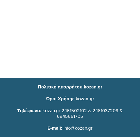
Πολιτική απορρήτου kozan.gr
Όροι Χρήσης kozan.gr
Τηλέφωνα:
kozan.gr 2461502102 & 2461037209 &
6945651705
E-mail:
info@kozan.gr