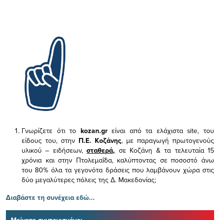
Γνωρίζετε ότι το
kozan.gr
είναι από τα ελάχιστα
site, του
είδους του,
στην
Π.Ε. Κοζάνης
, με παραγωγή πρωτογενούς
υλικού – ειδήσεων,
σταθερά,
σε Κοζάνη & τα τελευταία 15
χρόνια και στην Πτολεμαΐδα, καλύπτοντας σε ποσοστό άνω
του 80% όλα τα γεγονότα δράσεις που λαμβάνουν χώρα στις
δύο μεγαλύτερες πόλεις της Δ. Μακεδονίας;
Διαβάστε τη συνέχεια εδώ...
Μείνετε συντονισμένοι