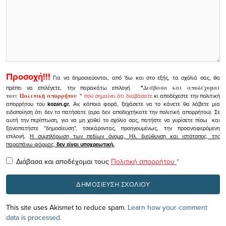
Προσοχή!!!
Για να δημοσιεύονται, από 'δω και στο εξής, τα σχόλιά σας, θα
πρέπει να επιλέγετε, την παρακάτω επιλογή
"
Διάβασα και αποδέχομαι
τους
Πολιτική απορρήτου
"
που σημαίνει ότι διαβάσατε
κι αποδέχεστε την πολιτική
απορρήτου του
kozan.gr.
Αν, κάποια φορά, ξεχάσετε να το κάνετε θα λάβετε μια
ειδοποίηση ότι δεν το πατήσατε (αρα δεν αποδεχτήκατε την πολιτική απορρήτου). Σε
αυτή την περίπτωση, για να μη χαθεί το σχόλιο σας, πατήστε να γυρίσετε πίσω και
ξαναπατήστε "δημοσίευση", τσεκάροντας, προηγουμένως, την προαναφερόμενη
επιλογή.
Η συμπλήρωση των πεδίων όνομα, Ηλ. διεύθυνση και ιστότοπος, της
παραπάνω φόρμας,
δεν είναι υποχρεωτική.
Διάβασα και αποδέχομαι τους
Πολιτική απορρήτου
*
This site uses Akismet to reduce spam.
Learn how your comment
data is processed.