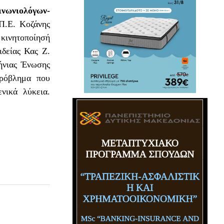
νωνιολόγων-
Π.Ε. Κοζάνης
 κινητοποίησή
ιδείας Κας Ζ.
ήνιας Ένωσης
πρόβλημα που
νικά λύκεια.