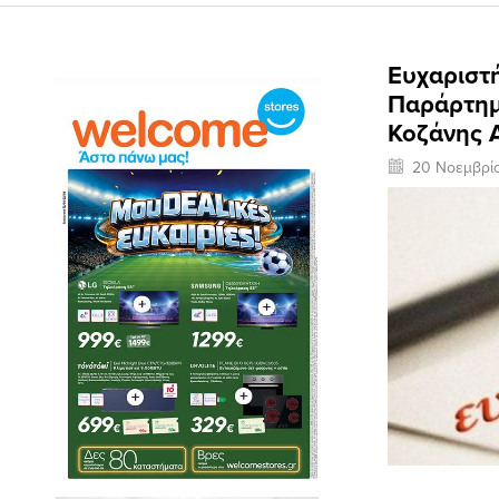
Eυχαριστ
Παράρτημ
Κοζάνης 
20 Νοεμβρί