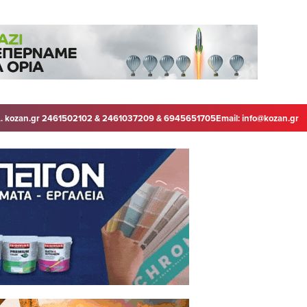
. kozan.gr 2461502102 & 2461037209 & 6945651705
Email:
info@kozan.gr