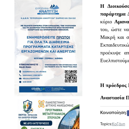
Η Διοικούσ
παράρτημα 
κύριο
Αμανα
του, ώστε να
Μακρή και σ
Εκπαιδευτικ
προέκυψε απ
Ευελπιστούμε
Η πρόεδρος 
Αναστασία 
Κοινοποίηση:
Topics:
Κοζάνη