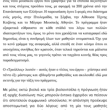
ενός νέου μουσικού έργου που γράφτηκε για τα επίπεδα δεξιοτήτων
και τους στόχους προόδου τους, με αφορμή τα 200 χρόνια από την
Επανάσταση των Ελλήνων. Η παρουσίαση έγινε 5 φορές στο διάστημα
ενός μηνός, στην Πτολεμαΐδα, τα Σέρβια, την Αίθουσα Τέχνης
Κοζάνης και το Μέγαρο Μουσικής Αθηνών. Το πρόγραμμα ήταν
εξαιρετικά εύθραυστο σε κάθε στάδιό του λόγω των πολλών
ιδιαιτεροτήτων του, όμως το μόνο που χρειάζεται να καταγραφεί εδώ
δημοσίως είναι η συνδρομή όλων των μαθητών ονομαστικά. Όχι για
το κενό γράμμα της αναφοράς, αλλά επειδή σε έναν κόσμο όπου οι
υποσχέσεις συνήθως δεν κρατούν, όταν τελικά τηρούνται και μάλιστα
από τους νέους μας, το γεγονός πρέπει να τυγχάνει κοινής θέας προς
παραδειγματισμό.
Ο «Τρούλλος» λοιπόν – αυτός ήταν ο τίτλος του έργου – χτίστηκε από
πέντε-έξι μάστορες και εβδομήντα μαθητάδες και ακολουθεί εδώ μια
εκτενής για την τάξη του πράγματος.
Με μόλις οκτώ βιολιά και τρία βιολοντσέλα η πρόγνωση ήταν
εξ αρχής δυσοίωνη: πώς μπορούν έντεκα έγχορδοι να πείσουν
ότι αποτελούν συμφωνικό υποσύνολο; Η απάντηση προέκυψε
αποστομωτική για δύο λόγους: από τη μία τους μαθητές