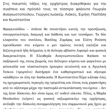
Στις πνευστές τάξεις της ορχήστρας διακρίθηκαν για την
συνέπεια και πρόοδό τους τα τέσσερα φλάουτα Γεωργία
Αναγνωστοπούλου, Γιώργος-Ιωακείμ Λιάκος, Ειρήνη Πασπάλη
και Κωνσταντίνα
Φραγκουλίδου – σπάνια θα συναντήσει κανείς την προσήλωση,
συνεργατικότητα, διαγωγή και διάθεση και των τεσσάρων. Τα δύο
κλαρινέτα του συνόλου, Βασίλης Ζυμάρας και Ελένη Ρούσση
προσέδωσαν στο κείμενο ο μεν πρώτος τονική ευελιξία και
δεξιοτεχνικά ήδη δείγματα, η δε δεύτερη αβίαστο λυρισμό και φυσική
διακριτικότητα. Η Ελευθερία Αναγνωστοπούλου θυσίασε το
σαξόφωνό της στους βωμούς του δεύτερου κόρνου και φαγκότου με
φιλοκαλία και πλαστικότητα έμπειρου εκτελεστή και η Αγγελική
Ίτσκου (τρομπόνι) διατήρησε ένα καθησυχαστικό και σίγουρο
«αλάθητο» σε όλη την διαδικασία. Η Κωνσταντίνα Πέμα κάλυψε όλες
τις ηχοχρωματικές περιοχές της τρομπέτας και όλους τους χαρακτήρες
από το σάλπισμα μέχρι την παστοράλ αντικατάσταση του όμποε – δεν
της ήταν δύσκολο, δεν είναι όμως επ’ ουδενί εύκολο. Τέλος, η Μαρία
Θεοδοσίου (κόρνο) ως φυσική «αξιωματικός» της ορχήστρας,
ανέλαβε την δύσκολη συναρμολόγηση του συμφωνικού μας ήχου με