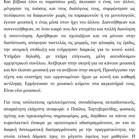
Και βέβαια όλοι οι παραπάνω μαζί, άκουσαν ο ένας τον άλλον,
μέτρησαν τις παύσεις και τους διαλόγους τους, συμφώνησαν ως
πολύφωνοι να διαφωνούν χωρίς να παραφωνούν ή να μονολογούν,
έγιναν μουσική ο ένας μέσα στον ήχο του άλλου. Διανοήθηκαν και
συνεννοήθηκαν, σε έναν καιρό που δεν επιτρέπει και πολλή διανόηση
ή συνεννόηση. Αρνήθηκαν να σχολιάζουν και να μένουν στην
διαπίστωση, απέφυγαν παντελώς τις μομφές, την φλυαρία, τις έριδες,
την ατομική επιδίωξη και ενήργησαν διαρκώς για το κοινό καλό.
Υπήρξαν δηλαδή, με πλήρη επίγνωση, μέλη αυτοδύναμου
ορχηστρικού συνόλου. Ανέβηκαν στην σκηνή για να κάνουν μουσική
και δεν έκαναν μουσική για να ανέβουν στην σκηνή. Προσέγγισαν την
τέχνη και επιστήμη των οργανωμένων ήχων με κοινή και καθαρή
αντίληψη. Ερμήνευσαν το μουσικό κείμενο στα ακροατήριά τους.
Είναι νέοι μουσικοί.
Για τους υπόλοιπους εμπλεκόμενους συναδέλφους εκπαιδευτικούς,
απαραίτητη ελάχιστη αναφορά: ο Παύλος Ταγτεβερενίδης, φυσικός
ηγέτης και προικισμένος σημαιοφόρος μας, διηύθυνε τα πάντα στο
κυριολεκτικό έπακρο με υγειονομικό αδιαπραγμάτευτο, αν και σε
διαρκή διπλωματική διαπραγμάτευση με την πραγματικότητα, την
οποία τελικά δάμασε προς το μέγιστο όφελος των μαθητών. Η