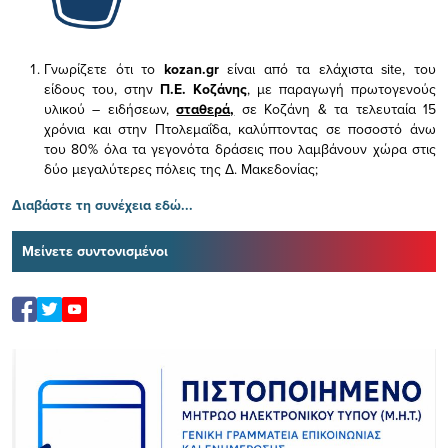
Γνωρίζετε ότι το
kozan.gr
είναι από τα ελάχιστα
site, του
είδους του,
στην
Π.Ε. Κοζάνης
, με παραγωγή πρωτογενούς
υλικού – ειδήσεων,
σταθερά,
σε Κοζάνη & τα τελευταία 15
χρόνια και στην Πτολεμαΐδα, καλύπτοντας σε ποσοστό άνω
του 80% όλα τα γεγονότα δράσεις που λαμβάνουν χώρα στις
δύο μεγαλύτερες πόλεις της Δ. Μακεδονίας;
Διαβάστε τη συνέχεια εδώ...
Μείνετε συντονισμένοι