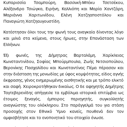
Κυπαρισσία Τσαμπούρη, Βασιλική-Μπέκυ Τσετσέκου,
Αλέξανδρο Τσιώγκα, Ειρήνη, Καλλιόπη και Μαρία Χαντζάρη,
Μαριάννα Χαριτωνίδου, Ελένη Χατζηαποστόλου και
Παναγιώτη Χατζηαυγουστίδη.
Κατέστησαν όλοι τους την φωνή τους αναγκαία δίνοντας λόγο
και μιλιά στα κείμενα, στους ήρωες, στην Επανάσταση των
Ελλήνων.
Έξι φωνές, της Δήμητρας Βαρταλάμη, Χαρίκλειας
Κωνσταντινίδου, Σοφίας Μπούρμπουλα, Ζωής Νιτσιοπούλου,
Βερονίκης Πασχαλίδου και Κωνσταντίνας Πέμα πέρασαν και
στην διάσταση της μονωδίας με ύφος κομψότητας, είδος αγνής
έκφρασης, γένος ενημερωμένης αισθητικής και με τρόπο ελικτό
και σαφή. Χειροκροτήθηκαν δικαίως. Ο δε αφηγητής Δημήτρης
Ταγτεβερενίδης απήγγειλε τα εμβόλιμα ιστορικά επιτύμβια ως
έτοιμος ξεναγός, έμπειρος περιηγητής, συγκολλητής
αναγνώστης του ολόκληρου. Στο παράγγελμά του για στάση
προσοχής στον Εθνικό Ύμνο κανείς, πουθενά δεν τον
αμφισβήτησε και το ενοποιητικό του στοιχείο ένωσε.