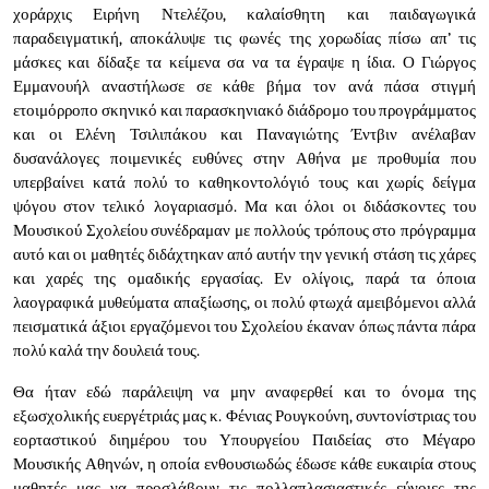
χοράρχις Ειρήνη Ντελέζου, καλαίσθητη και παιδαγωγικά
παραδειγματική, αποκάλυψε τις φωνές της χορωδίας πίσω απ’ τις
μάσκες και δίδαξε τα κείμενα σα να τα έγραψε η ίδια. Ο Γιώργος
Εμμανουήλ αναστήλωσε σε κάθε βήμα τον ανά πάσα στιγμή
ετοιμόρροπο σκηνικό και παρασκηνιακό διάδρομο του προγράμματος
και οι Ελένη Τσιλιπάκου και Παναγιώτης Έντβιν ανέλαβαν
δυσανάλογες ποιμενικές ευθύνες στην Αθήνα με προθυμία που
υπερβαίνει κατά πολύ το καθηκοντολόγιό τους και χωρίς δείγμα
ψόγου στον τελικό λογαριασμό. Μα και όλοι οι διδάσκοντες του
Μουσικού Σχολείου συνέδραμαν με πολλούς τρόπους στο πρόγραμμα
αυτό και οι μαθητές διδάχτηκαν από αυτήν την γενική στάση τις χάρες
και χαρές της ομαδικής εργασίας. Εν ολίγοις, παρά τα όποια
λαογραφικά μυθεύματα απαξίωσης, οι πολύ φτωχά αμειβόμενοι αλλά
πεισματικά άξιοι εργαζόμενοι του Σχολείου έκαναν όπως πάντα πάρα
πολύ καλά την δουλειά τους.
Θα ήταν εδώ παράλειψη να μην αναφερθεί και το όνομα της
εξωσχολικής ευεργέτριάς μας κ. Φένιας Ρουγκούνη, συντονίστριας του
εορταστικού διημέρου του Υπουργείου Παιδείας στο Μέγαρο
Μουσικής Αθηνών, η οποία ενθουσιωδώς έδωσε κάθε ευκαιρία στους
μαθητές μας να προσλάβουν τις πολλαπλασιαστικές εύνοιες της