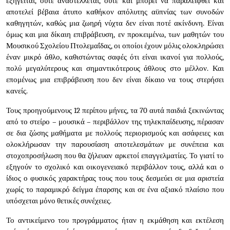
εξηγείται, ούτε αναστέλλεται, ούτε και μπορεί να παραλειφθεί και
αποτελεί βέβαια άτυπο καθήκον απόλυτης αϋπνίας των συνοδών
καθηγητών, καθώς μια ζωηρή νύχτα δεν είναι ποτέ ακίνδυνη. Είναι
όμως και μια δίκαιη επιβράβευση, εν προκειμένω, των μαθητών του
Μουσικού Σχολείου Πτολεμαΐδας, οι οποίοι έχουν μόλις ολοκληρώσει
έναν μικρό άθλο, καθιστώντας σαφές ότι είναι ικανοί για πολλούς,
πολύ μεγαλύτερους και σημαντικότερους άθλους στο μέλλον. Και
επομένως μια επιβράβευση που δεν είναι δίκαιο να τους στερήσει
κανείς.
Τους προηγούμενους 12 περίπου μήνες, τα 70 αυτά παιδιά ξεκινώντας
από το στείρο – μουσικά – περιβάλλον της τηλεκπαίδευσης, πέρασαν
σε δια ζώσης μαθήματα με πολλούς περιορισμούς και ασάφειες και
ολοκλήρωσαν την παρουσίαση αποτελεσμάτων με συνέπεια και
στοχοπροσήλωση που θα ζήλευαν αρκετοί επαγγελματίες. Το γιατί το
εξηγούν το σχολικό και οικογενειακό περιβάλλον τους, αλλά και ο
ίδιος ο φυσικός χαρακτήρας τους που τους δεσμεύει σε μια αριστεία
χωρίς το παραμικρό δείγμα έπαρσης και σε ένα αξιακό πλαίσιο που
υπόσχεται μόνο θετικές συνέχειες.
Το αντικείμενο του προγράμματος ήταν η εκμάθηση και εκτέλεση