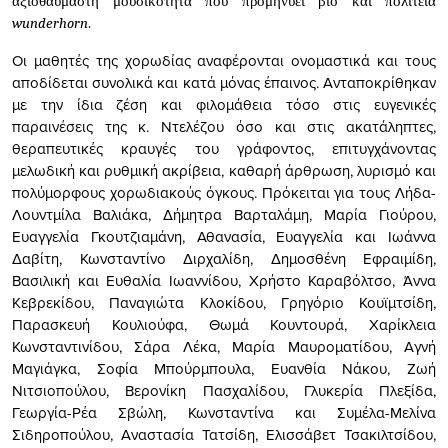
αξιοθαύμαστη μουσικότητα που προμηνύει βίο και πολιτεία
wunderhorn
.
Οι μαθητές της χορωδίας αναφέρονται ονομαστικά και τους
αποδίδεται συνολικά και κατά μόνας έπαινος. Ανταποκρίθηκαν
με την ίδια ζέση και φιλομάθεια τόσο στις ευγενικές
παραινέσεις της κ. Ντελέζου όσο και στις ακατάληπτες,
θεραπευτικές κραυγές του γράφοντος, επιτυγχάνοντας
μελωδική και ρυθμική ακρίβεια, καθαρή άρθρωση, λυρισμό και
πολύμορφους χορωδιακούς όγκους. Πρόκειται για τους Λήδα-
Λουντμίλα Βαλιάκα, Δήμητρα Βαρταλάμη, Μαρία Γιούρου,
Ευαγγελία Γκουτζιαμάνη, Αθανασία, Ευαγγελία και Ιωάννα
Δαβίτη, Κωνσταντίνο Διρχαλίδη, Δημοσθένη Εφραιμίδη,
Βασιλική και Ευθαλία Ιωαννίδου, Χρήστο Καραβόλτσο, Άννα
Κεβρεκίδου, Παναγιώτα Κλοκίδου, Γρηγόριο Κουϊμτσίδη,
Παρασκευή Κουλιούφα, Θωμά Κουντουρά, Χαρίκλεια
Κωνσταντινίδου, Σάρα Λέκα, Μαρία Μαυροματίδου, Αγνή
Μαγιάγκα, Σοφία Μπούρμπουλα,
E
υανθία Νάκου, Ζωή
Νιτσιοπούλου, Βερονίκη Πασχαλίδου, Γλυκερία Πλεξίδα,
Γεωργία-Ρέα Σβώλη, Κωνσταντίνα και Συμέλα-Μελίνα
Σιδηροπούλου, Αναστασία Τατσίδη, Ελισσάβετ Τσακιλτσίδου,