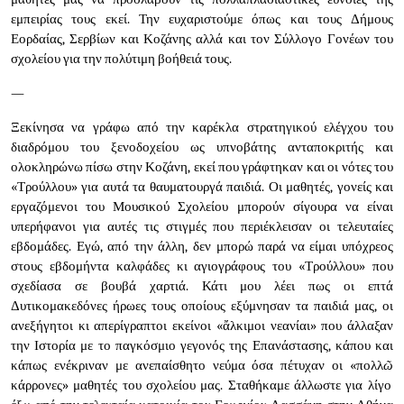
εμπειρίας τους εκεί. Την ευχαριστούμε όπως και τους Δήμους
Εορδαίας, Σερβίων και Κοζάνης αλλά και τον Σύλλογο Γονέων του
σχολείου για την πολύτιμη βοήθειά τους.
—
Ξεκίνησα να γράφω από την καρέκλα στρατηγικού ελέγχου του
διαδρόμου του ξενοδοχείου ως υπνοβάτης ανταποκριτής και
ολοκληρώνω πίσω στην Κοζάνη, εκεί που γράφτηκαν και οι νότες του
«Τρούλλου» για αυτά τα θαυματουργά παιδιά. Οι μαθητές, γονείς και
εργαζόμενοι του Μουσικού Σχολείου μπορούν σίγουρα να είναι
υπερήφανοι για αυτές τις στιγμές που περιέκλεισαν οι τελευταίες
εβδομάδες. Εγώ, από την άλλη, δεν μπορώ παρά να είμαι υπόχρεος
στους εβδομήντα καλφάδες κι αγιογράφους του «Τρούλλου» που
σχεδίασα σε βουβά χαρτιά. Κάτι μου λέει πως οι επτά
Δυτικομακεδόνες ήρωες τους οποίους εξύμνησαν τα παιδιά μας, οι
ανεξήγητοι κι απερίγραπτοι εκείνοι «
ἄλκιμοι
νεανίαι» που άλλαξαν
την Ιστορία με το παγκόσμιο γεγονός της Επανάστασης, κάπου και
κάπως ενέκριναν με ανεπαίσθητο νεύμα όσα πέτυχαν οι «πολλ
ῶ
κάρρονες» μαθητές του σχολείου μας. Σταθήκαμε άλλωστε για λίγο