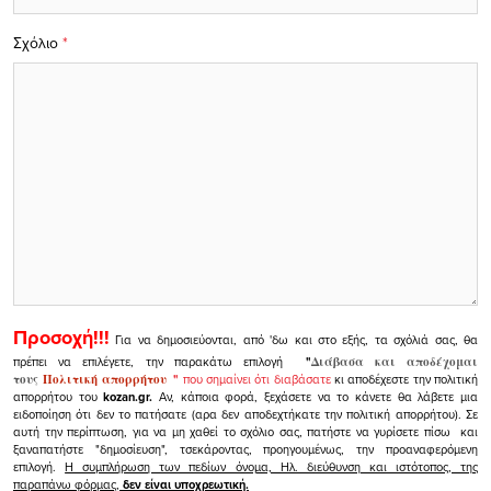
Σχόλιο
*
Προσοχή!!!
Για να δημοσιεύονται, από 'δω και στο εξής, τα σχόλιά σας, θα
πρέπει να επιλέγετε, την παρακάτω επιλογή
"
Διάβασα και αποδέχομαι
τους
Πολιτική απορρήτου
"
που σημαίνει ότι διαβάσατε
κι αποδέχεστε την πολιτική
απορρήτου του
kozan.gr.
Αν, κάποια φορά, ξεχάσετε να το κάνετε θα λάβετε μια
ειδοποίηση ότι δεν το πατήσατε (αρα δεν αποδεχτήκατε την πολιτική απορρήτου). Σε
αυτή την περίπτωση, για να μη χαθεί το σχόλιο σας, πατήστε να γυρίσετε πίσω και
ξαναπατήστε "δημοσίευση", τσεκάροντας, προηγουμένως, την προαναφερόμενη
επιλογή.
Η συμπλήρωση των πεδίων όνομα, Ηλ. διεύθυνση και ιστότοπος, της
παραπάνω φόρμας,
δεν είναι υποχρεωτική.