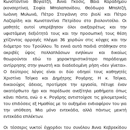
Κωνσταντίνο Βογιατζή, Άννα Γκόσις, Βάια Καραδήμου
(κονσερτίνο), Σοφία Μπαλαπανίδου, Θεόδωρο Μπαλτζή,
Ιωάννη Μυλωνά, Πέτρο Στογιάννη στο βιολί και Πέτρο
Λαζαρίδη και Κωνσταντίνα Πετρίδου στο βιολοντσέλο. Οι
μαθητές αυτοί υπερέβησαν όλοι ανεξαιρέτως και την
υφιστάμενη δεξιότητά τους και την προσωπική τους θέση
χτίζοντας αρραγές πλέγμα 36 χορδών στις κόγχες και την
διάμετρο του Τρούλλου. Τα εννιά αυτά παιδιά στάθηκαν στο
ακριβές ύψος πολλαπλάσιων ενηλίκων και δικαίως
θεωρούνται εδώ το χαρακτηριστικότερο παράδειγμα
αντίρρησης στην γνωστή και διαδεδομένη ρήση «δεν γίνεται».
Ο δεύτερος λόγος είναι οι δύο οδηγοί τους καθηγητές
Χριστίνα Τσίγκα και Δημήτρης Ρογάρης. Η κ. Τσίγκα,
δικαιούχος άδειας, προτίμησε την εργασία, πέτυχε έναν
ακατόρθωτο ήχο και παρέδωσε ανεξίτηλα μαθήματα όπως
κάνει πάντα, ενώ ο κ. Ρογάρης αντιστοίχισε τις χιλιομετρικές
του επιδόσεις εξ Ημαθίας με το αυξημένο ενδιαφέρον του για
την υπόθεση. Μια μόνο εντεκάδα, αλλά πάντως μεικτή
εντεκάδα επιλέκτων.
Οι τέσσερις νυκτοί έγχορδοι του συνόλου Άννα Κεβρεκίδου