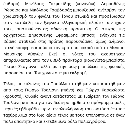
(κιθάρα), Μενέλαος Τοκμακίδης (κανονάκι), Δημοσθένης
Ρώσσιος και Νικόλαος Τσαβδαράς (μπουζούκι), ανέλαβαν τον
χρωματισμό του φινάλε του έργου στωϊκά και προσέδωσαν
στην κατάληξη τον ξαφνικό ελληνοπρεπή πλούτο των ήχων
τους, αποτυπώνοντας αθωνική προοπτική. Ο άτυχος της
ορχήστρας, Δημοσθένης Εφραιμίδης (μπάσο), ενίσχυσε τις
βάσεις σταθερά στις πρώτες παρουσιάσεις, όμως αλίμονο,
στενή επαφή με κρούσμα τον κράτησε μακριά από το Μέγαρο
Μουσικής Αθηνών. Εκεί οι νότες του ακούστηκαν
απαράλλακτες από τον διπλό πράκτορα βιολονίστα-μπασίστα
Πέτρο Στογιάννη, αλλά με την σαφή απώλεια της φυσικής
παρουσίας του. Του χρωστάμε μια εκδρομή.
Τέλος, οι κολώνες του Τρούλλου στήθηκαν και κρατήθηκαν
από τους Γιώργο Τσαλιάνη (πιάνο) και Γιώργο Καρακώστα
(κρουστά). Ουδείς αναντικατάστατος με εξαίρεση τον Γιώργο
Τσαλιάνη και όσο για τον δεύτερο, ήρθε στο πρόγραμμα μόλις
μερικές εβδομάδες πριν την ολοκλήρωσή του, ωστόσο έφτασε
ταχύρρυθμα στο ίδιο αίσιο τέλος με τους υπόλοιπους σε έναν
πολύ απαιτητικό και εκτεθειμένο ρόλο παλμογράφου.