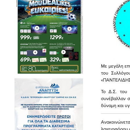
Mε μεγάλη επ
του Συλλόγου
«ΠΑΝΤΕΛΙΔΗΣ
Το Δ.Σ. του
συνέβαλλαν σ
δύναμη και υγ
Ανακοινώνετα
λαχειοφόρου 