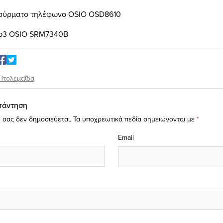
σύρματο τηλέφωνο
OSIO OSD8610
p3 OSIO SRM7340B
Πτολεμαΐδα
πάντηση
 σας δεν δημοσιεύεται.
Τα υποχρεωτικά πεδία σημειώνονται με
*
Email