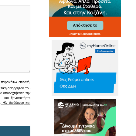
ην παρακάτω επιλογή
ιτική απορρήτου του
εν αποδεχτήκατε την
σω και ξαναπατήστε
 Ηλ. διεύθυνση και