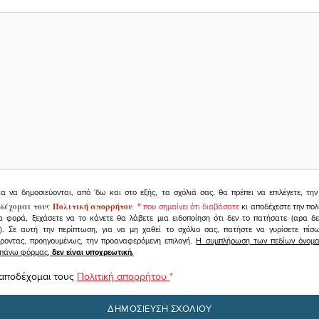
ια να δημοσιεύονται, από 'δω και στο εξής, τα σχόλιά σας, θα πρέπει να επιλέγετε, τ
δέχομαι τους
Πολιτική απορρήτου
"
που σημαίνει ότι διαβάσατε
κι αποδέχεστε την πολ
α φορά, ξεχάσετε να το κάνετε θα λάβετε μια ειδοποίηση ότι δεν το πατήσατε (αρα δ
υ). Σε αυτή την περίπτωση, για να μη χαθεί το σχόλιο σας, πατήστε να γυρίσετε πί
άροντας, προηγουμένως, την προαναφερόμενη επιλογή.
Η συμπλήρωση των πεδίων όνομα,
ραπάνω φόρμας,
δεν είναι υποχρεωτική.
 αποδέχομαι τους
Πολιτική απορρήτου
*