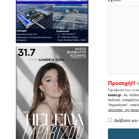
Προσοχή!!!
Γ
"
Διάβασα και απο
kozan.gr.
Αν, κάποι
πολιτική απορρήτο
"δημοσίευση", τσεκ
ιστότοπος, της πα
Διάβασα και