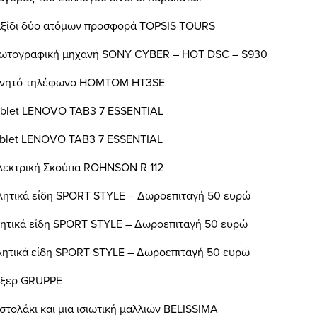
Ταξίδι δύο ατόμων προσφορά Τ
OPSIS
TOURS
ωτογραφική μηχανή
SONY
CYBER
–
HOT
DSC
–
S
930
ινητό
τηλέφωνο
HOM
ΤΟΜ
ΗΤ
3SE
Tablet LENOVO TAB3 7 ESSENTIAL
Tablet LENOVO TAB3 7 ESSENTIAL
λεκτρική Σκούπα
ROHNSON
R
112
λητικά είδη
SPORT
STYLE
– Δωροεπιταγή 50 ευρώ
ητικά είδη
SPORT
STYLE
– Δωροεπιταγή 50 ευρώ
λητικά είδη
SPORT
STYLE
– Δωροεπιταγή 50 ευρώ
ίξερ
GRUPPE
ιστολάκι και μια ισιωτική μαλλιών
BELISSIMA