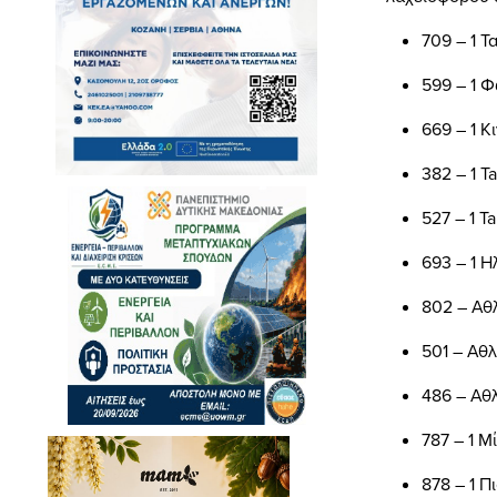
709 – 1 
599 –
1
Φ
669 – 1
Κ
382 – 1 
527 – 1 
693 –
1
Η
802 – Αθ
501 – Αθλ
486 – Αθ
787 –
1
Μ
878 – 1 Π