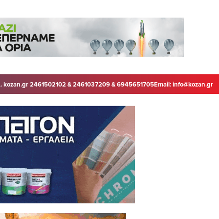
. kozan.gr 2461502102 & 2461037209 & 6945651705
Email:
info@kozan.gr