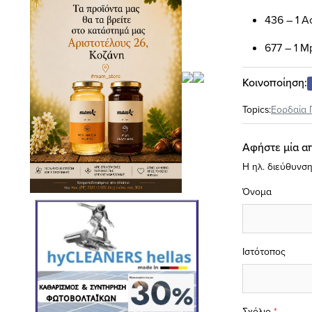
436 – 1
Α
677 – 1
M
Κοινοποίηση:
Topics:
Εορδαία 
Αφήστε μία α
Η ηλ. διεύθυνση
Όνομα
Ιστότοπος
Σχόλιο
*