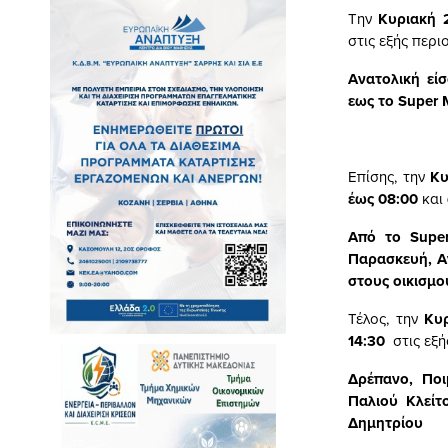
Tην
Κυριακή 
στις εξής περιο
Ανατολική εί
εως το Super 
Επίσης, την
Κυ
έως 08:00
και
Από το Supe
Παρασκευή, Αν
στους οικισμο
Τέλος, την
Κυ
14:30
στις εξή
Δρέπανο, Ποι
Παλιού Κλείτ
Δημητρίου