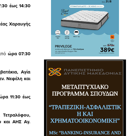
:30 έως 14:30
Νέας Χαραυγής
από
ώρα 07:30
βατάκια, Αγία
εν. Νεφέλη και
ώρα 11:30 έως
, Τετραλόφου,
υ και ΑΗΣ Αγ.