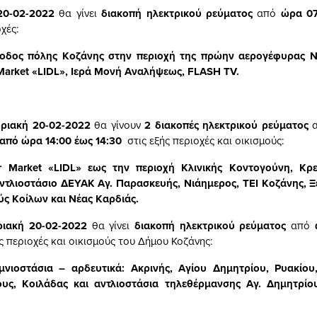
20-02-2022
θα γίνει
διακοπή ηλεκτρικού ρεύματος
από
ώρα 07
χές:
σοδος πόλης Κοζάνης στην περιοχή της πρώην αερογέφυρας 
Market «
LIDL
», Ιερά Μονή Αναλήψεως, FLASH TV.
ριακή 20-02-2022
θα γίνουν
2 διακοπές ηλεκτρικού ρεύματος
από ώρα 14:00 έως 14:30
στις εξής περιοχές και οικισμούς:
r Market «
LIDL
» εως την περιοχή Κλινικής Κοντογούνη, Κρε
τλιοστάσιο ΔΕΥΑΚ Αγ. Παρασκευής, Νιάημερος, ΤΕΙ Κοζάνης, Ξ
ύς Κοίλων και Νέας Καρδιάς.
ριακή 20-02-2022
θα γίνει
διακοπή ηλεκτρικού ρεύματος
από
ς περιοχές και οικισμούς του Δήμου Κοζάνης:
μνιοστάσια – αρδευτικά: Ακρινής, Αγίου Δημητρίου, Ρυακίου
ους, Κοιλάδας και αντλιοστάσια τηλεθέρμανσης Αγ. Δημητρίο