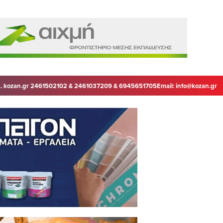
. kozan.gr 2461502102 & 2461037209 & 6945651705
Email:
info@kozan.gr