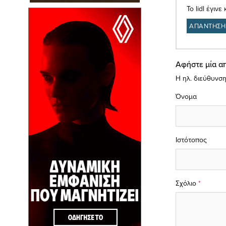
To lidl έγιν
ΑΠΑΝΤΗΣΗ
Αφήστε μία α
Η ηλ. διεύθυνση
Όνομα
Ιστότοπος
Σχόλιο
*