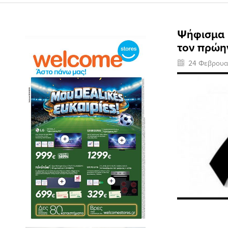
Ψήφισμα 
τον πρώη
24 Φεβρουα