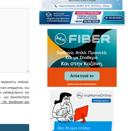
ην παρακάτω επιλογή
ιτική απορρήτου του
εν αποδεχτήκατε την
σω και ξαναπατήστε
 Ηλ. διεύθυνση και