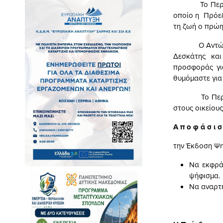
Το Περιφερε
οποίο η Πρόεδ
τη ζωή ο πρώη
Ο Αντώνης Πέ
Δεσκάτης και
προσφοράς για
θυμόμαστε για
Το Περιφερει
στους οικείους
Α π ο φ ά σ ι
την Έκδοση Ψη
Να εκφρά
ψήφισμα.
Να αναρτη