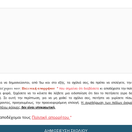
ια να δημοσιεύονται, από 'δω και στο εξής, τα σχόλιά σας, θα πρέπει να επιλέγετε, τ
δέχομαι τους
Πολιτική απορρήτου
"
που σημαίνει ότι διαβάσατε
κι αποδέχεστε την πολ
α φορά, ξεχάσετε να το κάνετε θα λάβετε μια ειδοποίηση ότι δεν το πατήσατε (αρα δ
υ). Σε αυτή την περίπτωση, για να μη χαθεί το σχόλιο σας, πατήστε να γυρίσετε πί
άροντας, προηγουμένως, την προαναφερόμενη επιλογή.
Η συμπλήρωση των πεδίων όνομα,
ραπάνω φόρμας,
δεν είναι υποχρεωτική.
 αποδέχομαι τους
Πολιτική απορρήτου
*