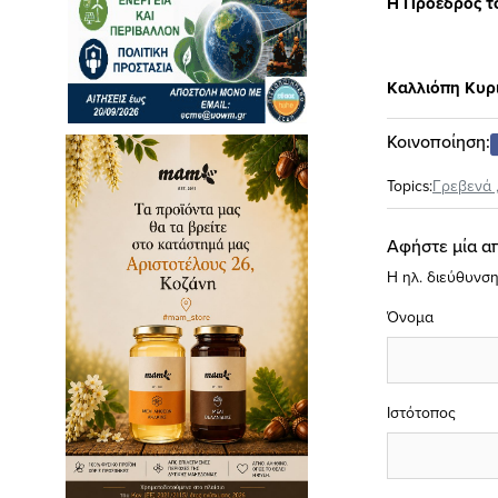
Η Πρόεδρος το
Καλλιόπη Κυρ
Κοινοποίηση:
Topics:
Γρεβενά
Αφήστε μία α
Η ηλ. διεύθυνση
Όνομα
Ιστότοπος