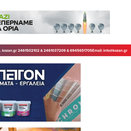
. kozan.gr 2461502102 & 2461037209 & 6945651705
Email:
info@kozan.gr