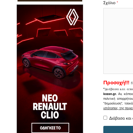
Σχόλιο
*
Προσοχή!!!
Γ
"
Διάβασα και απο
kozan.gr.
Αν, κάποι
πολιτική απορρήτο
"δημοσίευση", τσεκ
ιστότοπος, της πα
Διάβασα και