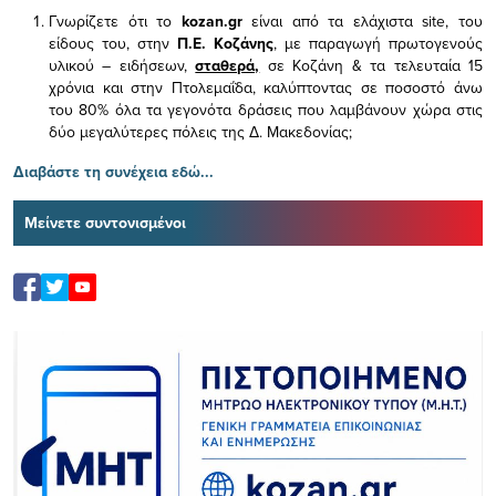
Γνωρίζετε ότι το
kozan.gr
είναι από τα ελάχιστα
site, του
είδους του,
στην
Π.Ε. Κοζάνης
, με παραγωγή πρωτογενούς
υλικού – ειδήσεων,
σταθερά,
σε Κοζάνη & τα τελευταία 15
χρόνια και στην Πτολεμαΐδα, καλύπτοντας σε ποσοστό άνω
του 80% όλα τα γεγονότα δράσεις που λαμβάνουν χώρα στις
δύο μεγαλύτερες πόλεις της Δ. Μακεδονίας;
Διαβάστε τη συνέχεια εδώ...
Μείνετε συντονισμένοι