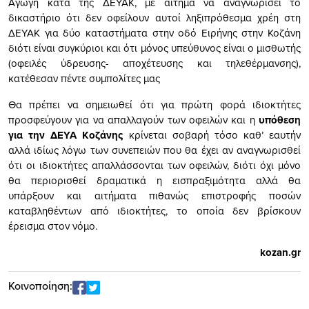
Αγωγή κατά της ΔΕΥΑΚ, με αίτημα να αναγνωρίσει το
δικαστήριο ότι δεν οφείλουν αυτοί ληξιπρόθεσμα χρέη στη
ΔΕΥΑΚ για δύο καταστήματα στην οδό Ειρήνης στην Κοζάνη
διότι είναι συγκύριοι και ότι μόνος υπεύθυνος είναι ο μισθωτής
(οφειλές ύδρευσης- αποχέτευσης και τηλεθέρμανσης),
κατέθεσαν πέντε συμπολίτες μας
Θα πρέπει να σημειωθεί ότι για π
ρώτη φορά ιδιοκτήτες
προσφεύγουν για να απαλλαγούν των
οφειλών και η
υπόθεση
για την ΔΕΥΑ Κοζάνης
κρίνεται σοβαρή τόσο καθ’ εαυτήν
αλλά ιδίως λόγω των συνεπειών που θα
έχει αν αναγνωρισθεί
ότι οι ιδιοκτήτες απαλλάσσονται των οφειλών, διότι όχι μόνο
θα περιορισθεί
δραματικά
η
ε
ισπραξιμότητα
αλλά
θα
υπάρξουν
και
αιτήματα
πιθανώς
επιστροφής
ποσών
καταβληθέντων από ιδιοκτήτες
, το οποί
α δεν βρίσκουν
έρ
εισμα στον νόμο.
kozan.gr
Κοινοποίηση: