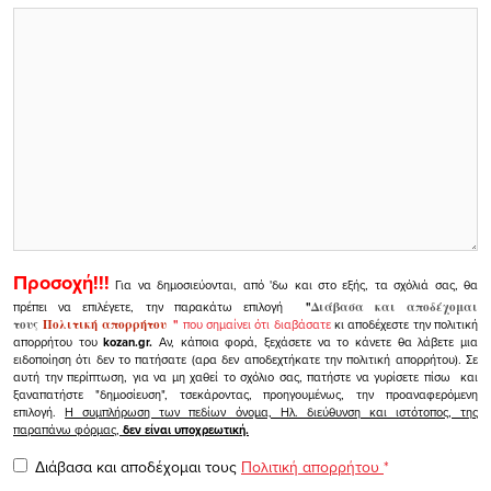
Προσοχή!!!
Για να δημοσιεύονται, από 'δω και στο εξής, τα σχόλιά σας, θα
πρέπει να επιλέγετε, την παρακάτω επιλογή
"
Διάβασα και αποδέχομαι
τους
Πολιτική απορρήτου
"
που σημαίνει ότι διαβάσατε
κι αποδέχεστε την πολιτική
απορρήτου του
kozan.gr.
Αν, κάποια φορά, ξεχάσετε να το κάνετε θα λάβετε μια
ειδοποίηση ότι δεν το πατήσατε (αρα δεν αποδεχτήκατε την πολιτική απορρήτου). Σε
αυτή την περίπτωση, για να μη χαθεί το σχόλιο σας, πατήστε να γυρίσετε πίσω και
ξαναπατήστε "δημοσίευση", τσεκάροντας, προηγουμένως, την προαναφερόμενη
επιλογή.
Η συμπλήρωση των πεδίων όνομα, Ηλ. διεύθυνση και ιστότοπος, της
παραπάνω φόρμας,
δεν είναι υποχρεωτική.
Διάβασα και αποδέχομαι τους
Πολιτική απορρήτου
*