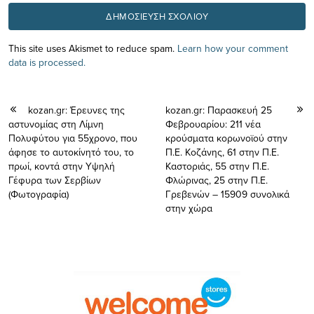
This site uses Akismet to reduce spam.
Learn how your comment
data is processed.
kozan.gr: Έρευνες της
kozan.gr: Παρασκευή 25
αστυνομίας στη Λίμνη
Φεβρουαρίου: 211 νέα
Πολυφύτου για 55χρονο, που
κρούσματα κορωνοϊού στην
άφησε το αυτοκίνητό του, το
Π.Ε. Κοζάνης, 61 στην Π.Ε.
πρωί, κοντά στην Υψηλή
Καστοριάς, 55 στην Π.Ε.
Γέφυρα των Σερβίων
Φλώρινας, 25 στην Π.Ε.
(Φωτογραφία)
Γρεβενών – 15909 συνολικά
στην χώρα