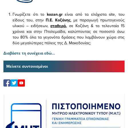
Γνωρίζετε ότι το
kozan.gr
είναι από τα ελάχιστα
site, του
είδους του,
στην
Π.Ε. Κοζάνης
, με παραγωγή πρωτογενούς
υλικού – ειδήσεων,
σταθερά,
σε Κοζάνη & τα τελευταία 15
χρόνια και στην Πτολεμαΐδα, καλύπτοντας σε ποσοστό άνω
του 80% όλα τα γεγονότα δράσεις που λαμβάνουν χώρα στις
δύο μεγαλύτερες πόλεις της Δ. Μακεδονίας;
Διαβάστε τη συνέχεια εδώ...
Μείνετε συντονισμένοι