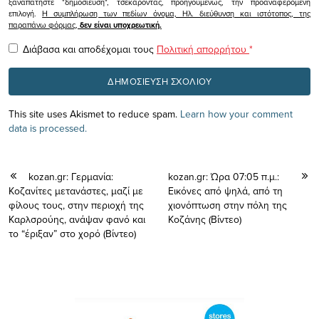
ξαναπατήστε "δημοσίευση", τσεκάροντας, προηγουμένως, την προαναφερόμενη
επιλογή.
Η συμπλήρωση των πεδίων όνομα, Ηλ. διεύθυνση και ιστότοπος, της
παραπάνω φόρμας,
δεν είναι υποχρεωτική.
Διάβασα και αποδέχομαι τους
Πολιτική απορρήτου
*
This site uses Akismet to reduce spam.
Learn how your comment
data is processed.
kozan.gr: Γερμανία:
kozan.gr: Ώρα 07:05 π.μ.:
Κοζανίτες μετανάστες, μαζί με
Εικόνες από ψηλά, από τη
φίλους τους, στην περιοχή της
χιονόπτωση στην πόλη της
Καρλσρούης, ανάψαν φανό και
Κοζάνης (Bίντεο)
το “έριξαν” στο χορό (Βίντεο)