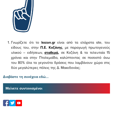
Γνωρίζετε ότι το
kozan.gr
είναι από τα ελάχιστα
site, του
είδους του,
στην
Π.Ε. Κοζάνης
, με παραγωγή πρωτογενούς
υλικού – ειδήσεων,
σταθερά,
σε Κοζάνη & τα τελευταία 15
χρόνια και στην Πτολεμαΐδα, καλύπτοντας σε ποσοστό άνω
του 80% όλα τα γεγονότα δράσεις που λαμβάνουν χώρα στις
δύο μεγαλύτερες πόλεις της Δ. Μακεδονίας;
Διαβάστε τη συνέχεια εδώ...
Μείνετε συντονισμένοι