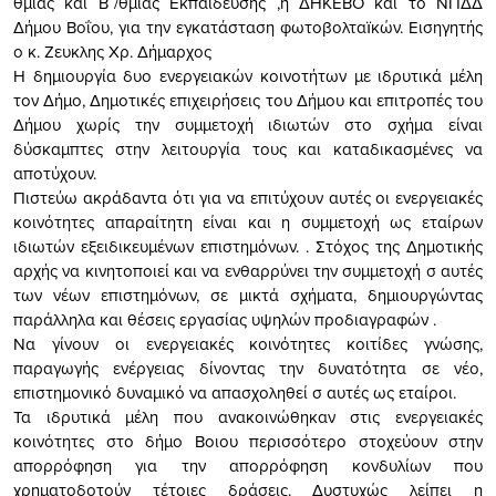
θμιας και Β΄/θμιας Εκπαίδευσης ,η ΔΗΚΕΒΟ και το ΝΠΔΔ
Δήμου Βοΐου, για την εγκατάσταση φωτοβολταïκών. Εισηγητής
ο κ. Ζευκλης Χρ. Δήμαρχος
Η δημιουργία δυο ενεργειακών κοινοτήτων με ιδρυτικά μέλη
τον Δήμο, Δημοτικές επιχειρήσεις του Δήμου και επιτροπές του
Δήμου χωρίς την συμμετοχή ιδιωτών στο σχήμα είναι
δύσκαμπτες στην λειτουργία τους και καταδικασμένες να
αποτύχουν.
Πιστεύω ακράδαντα ότι για να επιτύχουν αυτές οι ενεργειακές
κοινότητες απαραίτητη είναι και η συμμετοχή ως εταίρων
ιδιωτών εξειδικευμένων επιστημόνων. . Στόχος της Δημοτικής
αρχής να κινητοποιεί και να ενθαρρύνει την συμμετοχή σ αυτές
των νέων επιστημόνων, σε μικτά σχήματα, δημιουργώντας
παράλληλα και θέσεις εργασίας υψηλών προδιαγραφών .
Να γίνουν οι ενεργειακές κοινότητες κοιτίδες γνώσης,
παραγωγής ενέργειας δίνοντας την δυνατότητα σε νέο,
επιστημονικό δυναμικό να απασχοληθεί σ αυτές ως εταίροι.
Τα ιδρυτικά μέλη που ανακοινώθηκαν στις ενεργειακές
κοινότητες στο δήμο Βοιου περισσότερο στοχεύουν στην
απορρόφηση για την απορρόφηση κονδυλίων που
χρηματοδοτούν τέτοιες δράσεις. Δυστυχώς λείπει η