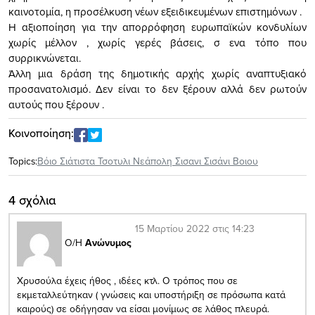
καινοτομία, η προσέλκυση νέων εξειδικευμένων επιστημόνων .
Η αξιοποίηση για την απορρόφηση ευρωπαϊκών κονδυλίων
χωρίς μέλλον , χωρίς γερές βάσεις, σ ενα τόπο που
συρρικνώνεται.
Άλλη μια δράση της δημοτικής αρχής χωρίς αναπτυξιακό
προσανατολισμό. Δεν είναι το δεν ξέρουν αλλά δεν ρωτούν
αυτούς που ξέρουν .
Κοινοποίηση:
Topics:
Βόιο Σιάτιστα Τσοτυλι Νεάπολη Σισανι Σισάνι Βοιου
4 σχόλια
15 Μαρτίου 2022 στις 14:23
Ο/Η
Ανώνυμος
Χρυσούλα έχεις ήθος , ιδέες κτλ. Ο τρόπος που σε
εκμεταλλεύτηκαν ( γνώσεις και υποστήριξη σε πρόσωπα κατά
καιρούς) σε οδήγησαν να είσαι μονίμως σε λάθος πλευρά.