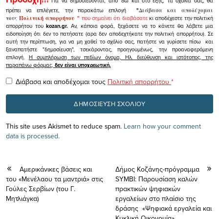
Για να δημοσιεύονται, από 'δω και στο εξής, τα σχόλιά σας, θα
πρέπει να επιλέγετε, την παρακάτω επιλογή
"
Διάβασα και αποδέχομαι
τους
Πολιτική απορρήτου
"
που σημαίνει ότι διαβάσατε
κι αποδέχεστε την πολιτική
απορρήτου του
kozan.gr.
Αν, κάποια φορά, ξεχάσετε να το κάνετε θα λάβετε μια
ειδοποίηση ότι δεν το πατήσατε (αρα δεν αποδεχτήκατε την πολιτική απορρήτου). Σε
αυτή την περίπτωση, για να μη χαθεί το σχόλιο σας, πατήστε να γυρίσετε πίσω και
ξαναπατήστε "δημοσίευση", τσεκάροντας, προηγουμένως, την προαναφερόμενη
επιλογή.
Η συμπλήρωση των πεδίων όνομα, Ηλ. διεύθυνση και ιστότοπος, της
παραπάνω φόρμας,
δεν είναι υποχρεωτική.
Διάβασα και αποδέχομαι τους
Πολιτική απορρήτου
*
This site uses Akismet to reduce spam.
Learn how your comment
data is processed.
Αμερικάνικες βάσεις και
Δήμος Κοζάνης-πρόγραμμα
του «Μενέλαου τα μαντριά» στις
SYMBI: Παρουσίαση καλών
Γούλες Σερβίων (του Γ.
πρακτικών ψηφιακών
Μητλιάγκα)
εργαλείων στο πλαίσιο της
δράσης «Ψηφιακά εργαλεία και
Κυκλική Οικονομία»