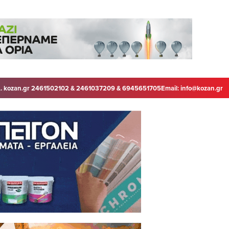
. kozan.gr 2461502102 & 2461037209 & 6945651705
Email:
info@kozan.gr