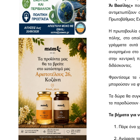
Άι Βασίλης»
που
αντιμετωπίζουν 
Πρωτοβάθμιας Ε
Η πρωτοβουλία α
πόλης, στο οπο
γράμματα αυτά 
αναρτημένα στ
στην κεντρική 
διδάσκοντες.
Φροντίσαμε τα 
μπορούσαν να φτ
Τα δώρα θα συγκε
τα παραδώσουν σ
Τα βήματα για ν
Πάρε ένα γ
Αγόρασε το 