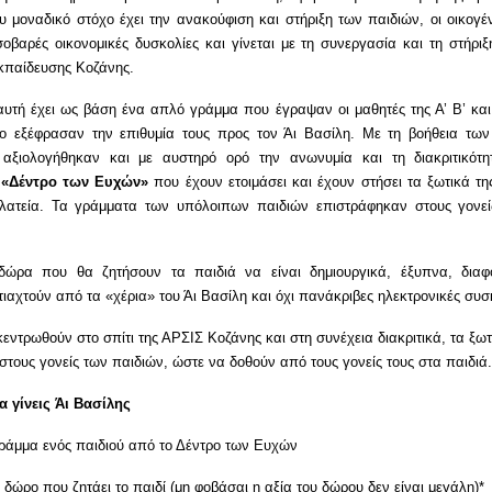
 μοναδικό στόχο έχει την ανακούφιση και στήριξη των παιδιών, οι οικογέ
σοβαρές οικονομικές δυσκολίες και γίνεται με τη συνεργασία και τη στήριξ
κπαίδευσης Κοζάνης.
υτή έχει ως βάση ένα απλό γράμμα που έγραψαν οι μαθητές της Α’ Β’ και 
ίο εξέφρασαν την επιθυμία τους προς τον Άι Βασίλη. Με τη βοήθεια των
αξιολογήθηκαν και με αυστηρό ορό την ανωνυμία και τη διακριτικότη
ο
«Δέντρο των Ευχών»
που έχουν ετοιμάσει και έχουν στήσει τα ξωτικά τ
πλατεία. Τα γράμματα των υπόλοιπων παιδιών επιστράφηκαν στους γονεί
δώρα που θα ζητήσουν τα παιδιά να είναι δημιουργικά, έξυπνα, διαφ
ιαχτούν από τα «χέρια» του Άι Βασίλη και όχι πανάκριβες ηλεκτρονικές συσ
ντρωθούν στο σπίτι της ΑΡΣΙΣ Κοζάνης και στη συνέχεια διακριτικά, τα ξω
τους γονείς των παιδιών, ώστε να δοθούν από τους γονείς τους στα παιδιά.
α γίνεις Άι Βασίλης
ράμμα ενός παιδιού από το Δέντρο των Ευχών
δώρο που ζητάει το παιδί (μη φοβάσαι η αξία του δώρου δεν είναι μεγάλη)*