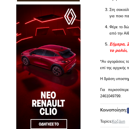
Στη σακούλ
για ποιο πα
Φέρε το δώ
από την Αί
Σήμερα, 2
το ρολόι,
*Αν αγοράσεις τ
επί της αρχικής 
Η δράση υποστηρ
Για περισσότερ
2461049799.
Κοινοποίηση:
Topics:
Κοζάνη