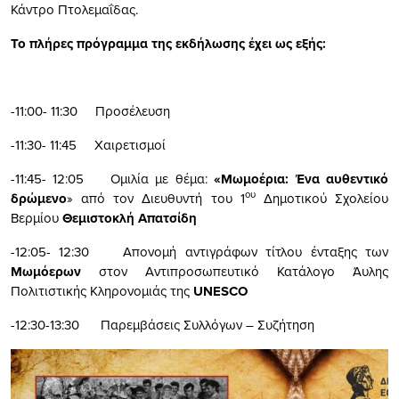
Κάντρο Πτολεμαΐδας.
Το πλήρες πρόγραμμα της εκδήλωσης έχει ως εξής:
-11:00- 11:30 Προσέλευση
-11:30- 11:45 Χαιρετισμοί
-11:45- 12:05 Ομιλία με θέμα:
«Μωμοέρια: Ένα
αυθεντικό
ου
δρώμενο
» από τον Διευθυντή του 1
Δημοτικού Σχολείου
Βερμίου
Θεμιστοκλή Απατσίδη
-12:05- 12:30 Απονομή αντιγράφων τίτλου ένταξης των
Μωμόερων
στον Αντιπροσωπευτικό Κατάλογο Άυλης
Πολιτιστικής Κληρονομιάς της
UNESCO
-12:30-13:30 Παρεμβάσεις Συλλόγων – Συζήτηση