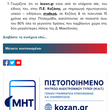
Γνωρίζετε ότι το
kozan.gr
είναι από τα ελάχιστα
site, του
είδους του,
στην
Π.Ε. Κοζάνης
, με παραγωγή πρωτογενούς
υλικού – ειδήσεων,
σταθερά,
σε Κοζάνη & τα τελευταία 15
χρόνια και στην Πτολεμαΐδα, καλύπτοντας σε ποσοστό άνω
του 80% όλα τα γεγονότα δράσεις που λαμβάνουν χώρα στις
δύο μεγαλύτερες πόλεις της Δ. Μακεδονίας;
Διαβάστε τη συνέχεια εδώ...
Μείνετε συντονισμένοι