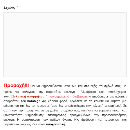
Σχόλιο
*
Προσοχή!!!
Για να δημοσιεύονται, από 'δω και στο εξής, τα σχόλιά σας, θα
πρέπει να επιλέγετε, την παρακάτω επιλογή
"
Διάβασα και αποδέχομαι
τους
Πολιτική απορρήτου
"
που σημαίνει ότι διαβάσατε
κι αποδέχεστε την πολιτική
απορρήτου του
kozan.gr.
Αν, κάποια φορά, ξεχάσετε να το κάνετε θα λάβετε μια
ειδοποίηση ότι δεν το πατήσατε (αρα δεν αποδεχτήκατε την πολιτική απορρήτου). Σε
αυτή την περίπτωση, για να μη χαθεί το σχόλιο σας, πατήστε να γυρίσετε πίσω και
ξαναπατήστε "δημοσίευση", τσεκάροντας, προηγουμένως, την προαναφερόμενη
επιλογή.
Η συμπλήρωση των πεδίων όνομα, Ηλ. διεύθυνση και ιστότοπος, της
παραπάνω φόρμας,
δεν είναι υποχρεωτική.