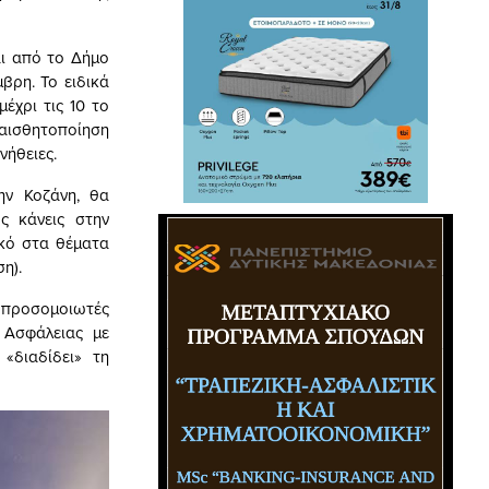
αι από το Δήμο
βρη. Το ειδικά
έχρι τις 10 το
ευαισθητοποίηση
νήθειες.
ην Κοζάνη, θα
ς κάνεις στην
ικό στα θέματα
η).
ε προσομοιωτές
 Ασφάλειας με
«διαδίδει» τη