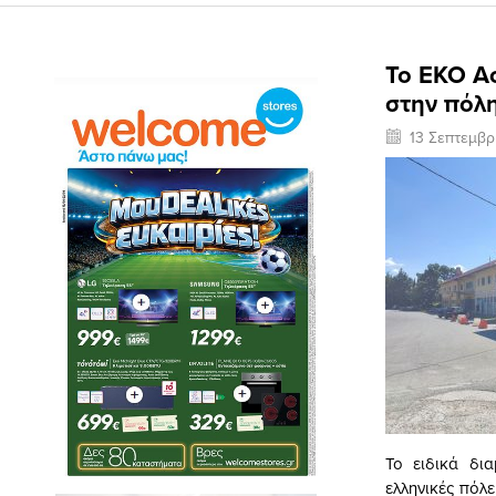
Το EKO Ac
στην πόλ
13 Σεπτεμβρ
Το ειδικά δι
ελληνικές πόλ