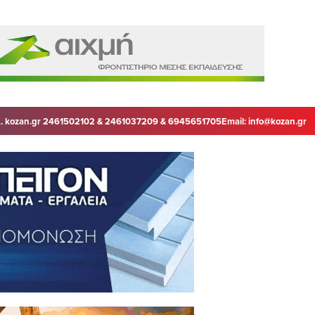
. kozan.gr 2461502102 & 2461037209 & 6945651705
Email:
info@kozan.gr