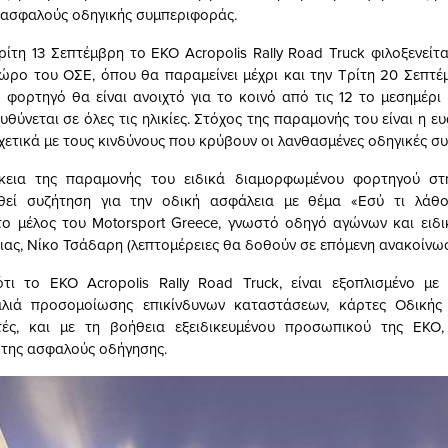
 ασφαλούς οδηγικής συμπεριφοράς.
ίτη 13 Σεπτέμβρη το EKO Acropolis Rally Road Truck φιλοξενείτ
ώρο του ΟΣΕ, όπου θα παραμείνει μέχρι και την Τρίτη 20 Σεπτέμ
φορτηγό θα είναι ανοιχτό για το κοινό από τις 12 το μεσημέρι μ
θύνεται σε όλες τις ηλικίες. Στόχος της παραμονής του είναι η 
ετικά με τους κινδύνους που κρύβουν οι λανθασμένες οδηγικές συ
κεια της παραμονής του ειδικά διαμορφωμένου φορτηγού στ
θεί συζήτηση για την οδική ασφάλεια με θέμα «Εσύ τι λάθο
το μέλος του Motorsport Greece, γνωστό οδηγό αγώνων και ειδ
ιας, Νίκο Τσάδαρη (λεπτομέρειες θα δοθούν σε επόμενη ανακοίνωσ
ότι το EKO Acropolis Rally Road Truck, είναι εξοπλισμένο μ
αλιά προσομοίωσης επικίνδυνων καταστάσεων, κάρτες Οδικής
τές, και με τη βοήθεια εξειδικευμένου προσωπικού της EKO, 
της ασφαλούς οδήγησης.