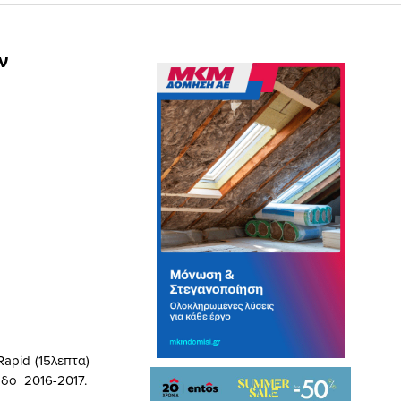
ν
apid (15λεπτα)
οδο 2016-2017.