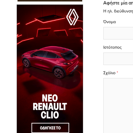
Αφήστε μία α
Η ηλ. διεύθυνση
Όνομα
Ιστότοπος
Σχόλιο
*