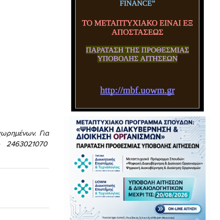
ωρημένων. Για
& 2463021070