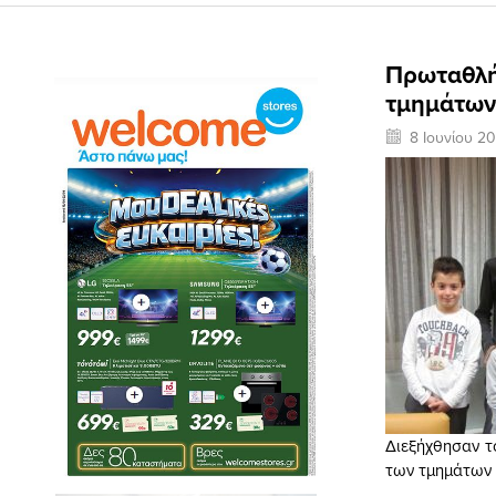
Πρωταθλή
τμημάτων
8 Ιουνίου 20
Διεξήχθησαν τ
των τμημάτων 