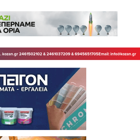
. kozan.gr 2461502102 & 2461037209 & 6945651705
Email:
info@kozan.gr