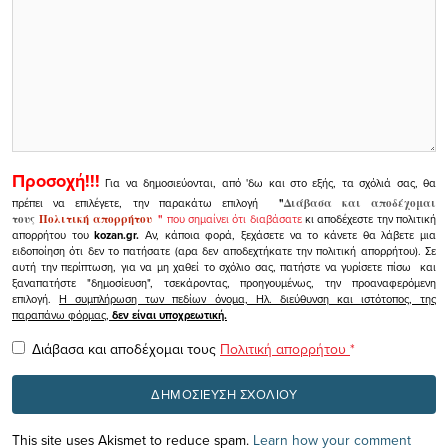
Προσοχή!!!
Για να δημοσιεύονται, από 'δω και στο εξής, τα σχόλιά σας, θα
πρέπει να επιλέγετε, την παρακάτω επιλογή
"
Διάβασα και αποδέχομαι
τους
Πολιτική απορρήτου
"
που σημαίνει ότι διαβάσατε
κι αποδέχεστε την πολιτική
απορρήτου του
kozan.gr.
Αν, κάποια φορά, ξεχάσετε να το κάνετε θα λάβετε μια
ειδοποίηση ότι δεν το πατήσατε (αρα δεν αποδεχτήκατε την πολιτική απορρήτου). Σε
αυτή την περίπτωση, για να μη χαθεί το σχόλιο σας, πατήστε να γυρίσετε πίσω και
ξαναπατήστε "δημοσίευση", τσεκάροντας, προηγουμένως, την προαναφερόμενη
επιλογή.
Η συμπλήρωση των πεδίων όνομα, Ηλ. διεύθυνση και ιστότοπος, της
παραπάνω φόρμας,
δεν είναι υποχρεωτική.
Διάβασα και αποδέχομαι τους
Πολιτική απορρήτου
*
This site uses Akismet to reduce spam.
Learn how your comment