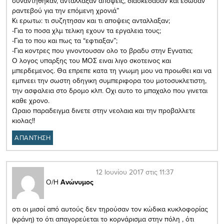
συναντήθηκαν, αντάλλαξαν απόψεις, διασκέδασαν και έδωσαν
ραντεβού για την επόμενη χρονιά”
Κι ερωτω: τι συζητησαν και τι αποψεις ανταλλαξαν;
-Για το ποσα χλμ τελικη εχουν τα εργαλεια τους;
-Για το που και πως τα “εφτιαξαν”;
-Για κοντρες που γινοντουσαν ολο το βραδυ στην Εγνατια;
Ο λογος υπαρξης του ΜΟΣ ειναι λιγο σκοτεινος και
μπερδεμενος. Θα επρεπε κατα τη γνωμη μου να προωθει και να
εμπνεει την σωστη οδηγικη συμπεριφορα του μοτοσυκλετιστη,
την ασφαλεια στο δρομο κλπ. Οχι αυτο το μπαχαλο που γινεται
καθε χρονο.
Ωραιο παραδειγμα δινετε στην νεολαια και την προβαλλετε
κιολας!!
ΑΠΑΝΤΗΣΗ
12 Ιουνίου 2017 στις 11:37
Ο/Η
Ανώνυμος
οτι οι μισοί από αυτούς δεν τηρούσαν τον κώδικα κυκλοφορίας
(κράνη) το ότι απαγορεύεται το κορνάρισμα στην πόλη , ότι