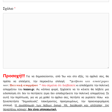
Σχόλιο
*
Προσοχή!!!
Για να δημοσιεύονται, από 'δω και στο εξής, τα σχόλιά σας, θα
πρέπει να επιλέγετε, την παρακάτω επιλογή
"
Διάβασα και αποδέχομαι
τους
Πολιτική απορρήτου
"
που σημαίνει ότι διαβάσατε
κι αποδέχεστε την πολιτική
απορρήτου του
kozan.gr.
Αν, κάποια φορά, ξεχάσετε να το κάνετε θα λάβετε μια
ειδοποίηση ότι δεν το πατήσατε (αρα δεν αποδεχτήκατε την πολιτική απορρήτου). Σε
αυτή την περίπτωση, για να μη χαθεί το σχόλιο σας, πατήστε να γυρίσετε πίσω και
ξαναπατήστε "δημοσίευση", τσεκάροντας, προηγουμένως, την προαναφερόμενη
επιλογή.
Η συμπλήρωση των πεδίων όνομα, Ηλ. διεύθυνση και ιστότοπος, της
παραπάνω φόρμας,
δεν είναι υποχρεωτική.