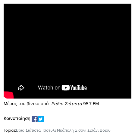
Μέρος του βίντεο από
Ράδιο Σιάτιστα
95.7 FM
Κοινοποίηση:
Topics:
Βόιο Σιάτιστα Τσοτυλι Νεάπολη Σισανι Σισάνι Βοιου