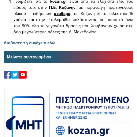
Γνωρίζετε ότι το
kozan.gr
είναι από τα ελάχιστα
site, του
είδους του,
στην
Π.Ε. Κοζάνης
, με παραγωγή πρωτογενούς
υλικού – ειδήσεων,
σταθερά,
σε Κοζάνη & τα τελευταία 15
χρόνια και στην Πτολεμαΐδα, καλύπτοντας σε ποσοστό άνω
του 80% όλα τα γεγονότα δράσεις που λαμβάνουν χώρα στις
δύο μεγαλύτερες πόλεις της Δ. Μακεδονίας;
Διαβάστε τη συνέχεια εδώ...
Μείνετε συντονισμένοι