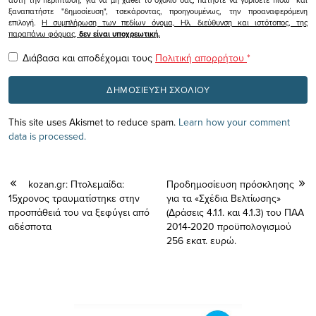
ξαναπατήστε "δημοσίευση", τσεκάροντας, προηγουμένως, την προαναφερόμενη
επιλογή.
Η συμπλήρωση των πεδίων όνομα, Ηλ. διεύθυνση και ιστότοπος, της
παραπάνω φόρμας,
δεν είναι υποχρεωτική.
Διάβασα και αποδέχομαι τους
Πολιτική απορρήτου
*
This site uses Akismet to reduce spam.
Learn how your comment
data is processed.
kozan.gr: Πτολεμαίδα:
Προδημοσίευση πρόσκλησης
15χρονος τραυματίστηκε στην
για τα «Σχέδια Βελτίωσης»
προσπάθειά του να ξεφύγει από
(Δράσεις 4.1.1. και 4.1.3) του ΠΑΑ
αδέσποτα
2014-2020 προϋπολογισμού
256 εκατ. ευρώ.