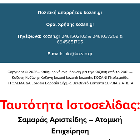
Πολιτική απορρήτου kozan.gr
Όροι Χρήσης kozan.gr
Τηλέφωνα:
kozan.gr 2461502102 & 2461037209 &
6945651705
E-mail:
info@kozan.gr
Copyright © 2026 - Καθημερινή ενημέρωση για την Kοζάνη από το 2001 —
Κοζανη Κοζάνης Κοζανη kozani kozanh kozanhs KOZANI Πτολεμαίδα
ΠΤΟΛΕΜΑΙΔΑ Eordaia Εορδαία Σέρβια Βελβεντό Σιάτιστα ΣΕΡΒΙΑ ΣΙΑΤΙΣΤΑ
Ταυτότητα Ιστοσελίδας:
Σαμαράς Αριστείδης – Ατομική
Επιχείρηση