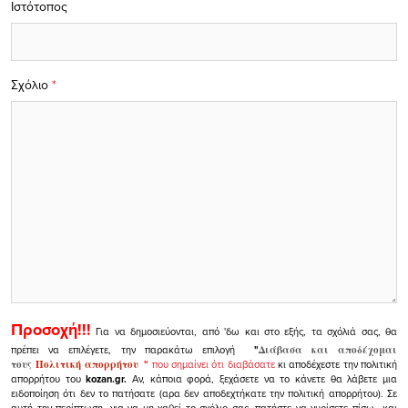
Ιστότοπος
Σχόλιο
*
Προσοχή!!!
Για να δημοσιεύονται, από 'δω και στο εξής, τα σχόλιά σας, θα
πρέπει να επιλέγετε, την παρακάτω επιλογή
"
Διάβασα και αποδέχομαι
τους
Πολιτική απορρήτου
"
που σημαίνει ότι διαβάσατε
κι αποδέχεστε την πολιτική
απορρήτου του
kozan.gr.
Αν, κάποια φορά, ξεχάσετε να το κάνετε θα λάβετε μια
ειδοποίηση ότι δεν το πατήσατε (αρα δεν αποδεχτήκατε την πολιτική απορρήτου). Σε
αυτή την περίπτωση, για να μη χαθεί το σχόλιο σας, πατήστε να γυρίσετε πίσω και