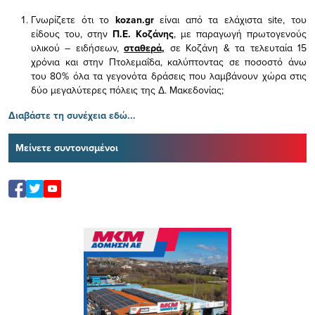
Γνωρίζετε ότι το
kozan.gr
είναι από τα ελάχιστα
site, του
είδους του,
στην
Π.Ε. Κοζάνης
, με παραγωγή πρωτογενούς
υλικού – ειδήσεων,
σταθερά,
σε Κοζάνη & τα τελευταία 15
χρόνια και στην Πτολεμαΐδα, καλύπτοντας σε ποσοστό άνω
του 80% όλα τα γεγονότα δράσεις που λαμβάνουν χώρα στις
δύο μεγαλύτερες πόλεις της Δ. Μακεδονίας;
Διαβάστε τη συνέχεια εδώ...
Μείνετε συντονισμένοι