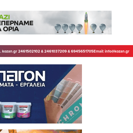
. kozan.gr 2461502102 & 2461037209 & 6945651705
Email:
info@kozan.gr