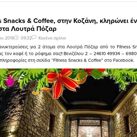
s Snacks & Coffee, στην Κοζάνη, κληρώνει έ
 στα Λουτρά Πόζαρ
ου 2016
09:32
Κανένα σχόλιο
ανυκτερεύσεις για 2 άτομα στα Λουτρά Πόζαρ από το Fitness Sn
ς τον καφέ ή το ρόφημα σας!! Βενιζέλου 2 – 24610 49934 – 6980
πληροφορίες στη σελίδα “Fitness Snacks & Coffee” στο Facebook.