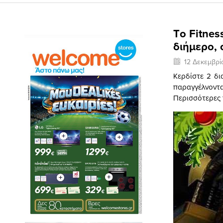
Tο Fitnes
διήμερο,
12 Δεκεμβρί
Κερδίστε 2 δι
παραγγέλνοντα
Περισσότερες 