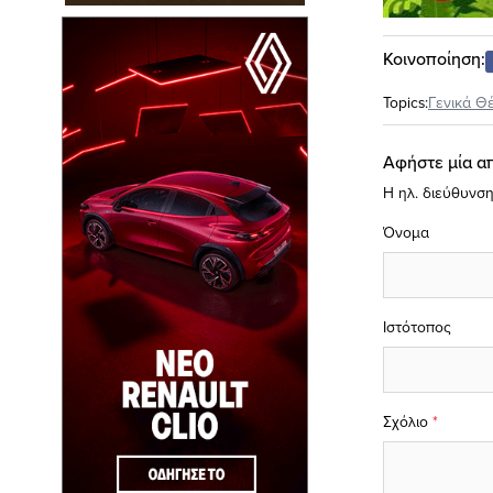
Κοινοποίηση:
Topics:
Γενικά Θ
Αφήστε μία α
Η ηλ. διεύθυνση
Όνομα
Ιστότοπος
Σχόλιο
*